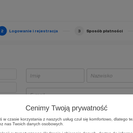
2
Logowanie i rejestracja
3
Sposób płatności
Cenimy Twoją prywatność
t
w czasie korzystania z naszych usług czuł się komfortowo, dlatego te
i i
zez nas Twoich danych osobowych.
owe będą
aw