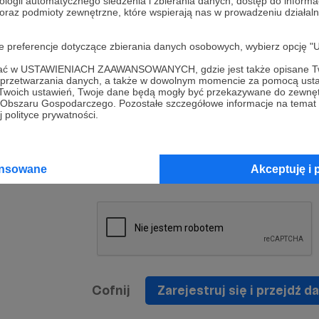
ologii automatycznego śledzenia i zbierania danych, dostęp do inform
a umowy
nie
 oraz podmioty zewnętrzne, które wspierają nas w prowadzeniu dział
nia
nięcia
nia z
* Zapoznałem się i akceptuję
Regulamin
serwisu oraz
prawo
oje preferencje dotyczące zbierania danych osobowych, wybierz op
wania
Politykę Prywatności
.
zowanemu
ofać w USTAWIENIACH ZAAWANSOWANYCH, gdzie jest także opisane Tw
 oraz
że prawo
a przetwarzania danych, a także w dowolnym momencie za pomocą usta
* Wyrażam zgodę na przetwarzanie moich danych
 Twoich ustawień, Twoje dane będą mogły być przekazywane do zewnę
h
osobowych podanych w formularzu rejestracyjnym w
go Obszaru Gospodarczego. Pozostałe szczegółowe informacje na temat
 polityce prywatności.
prawidłowego świadczenia usług serwisu Patronite.
Wyrażam zgodę na otrzymywanie drogą elektronicz
nta
informacji handlowych - newslettera. Opcja ta może
jest na
ansowane
Akceptuję i 
zmieniona w ustawieniach konta.
Cofnij
Zarejestruj się i przejdź da