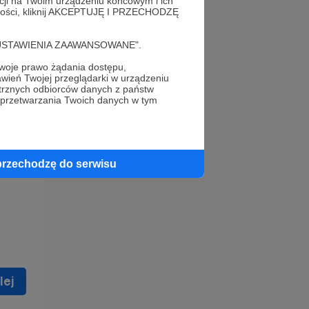
acji na Twoim urządzeniu końcowym i ich
alności, kliknij AKCEPTUJĘ I PRZECHODZĘ
cję "USTAWIENIA ZAAWANSOWANE".
oje prawo żądania dostępu,
wień Twojej przeglądarki w urządzeniu
trznych odbiorców danych z państw
 celu
 przetwarzania Twoich danych w tym
ną
 zostać
przechodzę do serwisu
lej