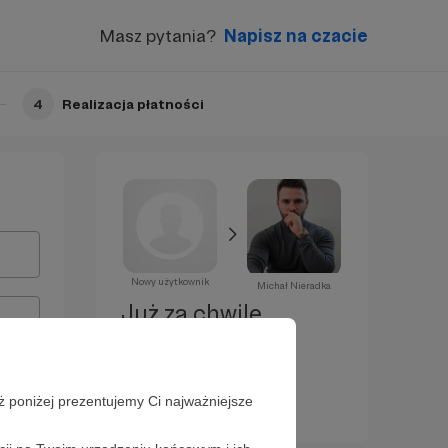
Masz pytania?
Napisz na czacie
4
Realizacja płatności
Nowy użytkownik
Michał Nieradka
Już za chwilę
zostaniesz
Patronem!
ż poniżej prezentujemy Ci najważniejsze