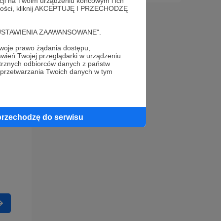
acji na Twoim urządzeniu końcowym i ich
alności, kliknij AKCEPTUJĘ I PRZECHODZĘ
cję "USTAWIENIA ZAAWANSOWANE".
oje prawo żądania dostępu,
wień Twojej przeglądarki w urządzeniu
trznych odbiorców danych z państw
 przetwarzania Twoich danych w tym
przechodzę do serwisu