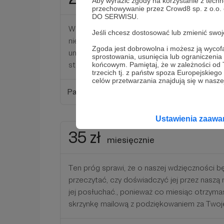
miesięcznie
Aby wyrazić zgody na korzystanie z techn
przechowywanie przez Crowd8 sp. z o.o.
DO SERWISU.
W ramach tego progu o naszej wdzięczności
Jeśli chcesz dostosować lub zmienić sw
nie tylko Pan Bóg na naszych Mszach, ale i r
Zgoda jest dobrowolna i możesz ją wyc
umieścimy Twoje imię i nazwisko (jeśli się na 
sprostowania, usunięcia lub ograniczeni
stronie www w zakładce "wspierający".
końcowym. Pamiętaj, że w zależności od
trzecich tj. z państw spoza Europejskie
celów przetwarzania znajdują się w naszej
Patroni: 0
Ustawienia zaaw
35 zł
miesięcznie
Ten próg sprawi, że o naszej wdzięczności b
przeczytać, czy doświadczyć jej przez naszą 
jej posłuchać., ponieważ co miesiąc otrzymas
skrzynkę mailową z podziękowaniem za Twoj