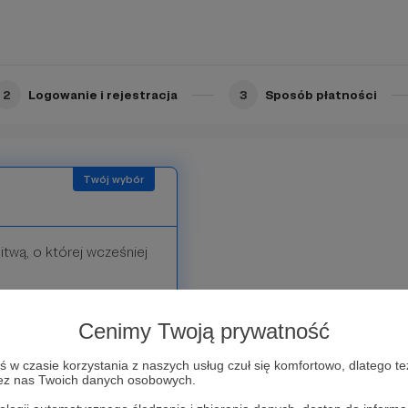
isujemy tej informacji
cesz i tak się za Ciebie
2
Logowanie i rejestracja
3
Sposób płatności
twą, o której wcześniej
Cenimy Twoją prywatność
w czasie korzystania z naszych usług czuł się komfortowo, dlatego te
zez nas Twoich danych osobowych.