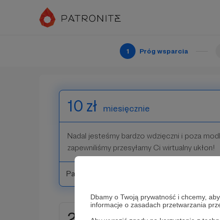
miesiąc na naszej wspólnotowej Mszy. Nie dop
przy kolejnych opisach, ale chcesz, czy nie ch
pomodlimy! :)
1
Próg wsparcia
Patroni: 0
10 zł
miesięcznie
Nadal jesteśmy bardzo wdzięczni i poza modli
zapewniliśmy przesyłamy Ci wirtualny ukłon!
Patroni: 0
Dbamy o Twoją prywatność i chcemy, abyś 
informacje o zasadach przetwarzania pr
20 zł