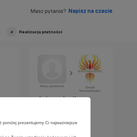
Masz pytania?
Napisz na czacie
4
Realizacja płatności
Nowy użytkownik
Zespół
Nowonarodzeni
Już za chwilę
zostaniesz
Patronem!
ż poniżej prezentujemy Ci najważniejsze