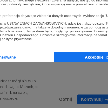
ologii automatycznego śledzenia i zbierania danych, dostęp do inform
 oraz podmioty zewnętrzne, które wspierają nas w prowadzeniu dział
 wobec Ciebie dowie się
oje preferencje dotyczące zbierania danych osobowych, wybierz op
eszta świata, ponieważ
ofać w USTAWIENIACH ZAAWANSOWANYCH, gdzie jest także opisane Tw
to zgodzisz) na naszej
a przetwarzania danych, a także w dowolnym momencie za pomocą usta
 Twoich ustawień, Twoje dane będą mogły być przekazywane do zewnę
go Obszaru Gospodarczego. Pozostałe szczegółowe informacje na temat
 polityce prywatności.
ansowane
Akceptuję i 
ędziesz mógł nie tylko
modlitwę na Mszach, ale i
z filmik na swoją
e wsparcie.
Cofnij
Kontynuuj