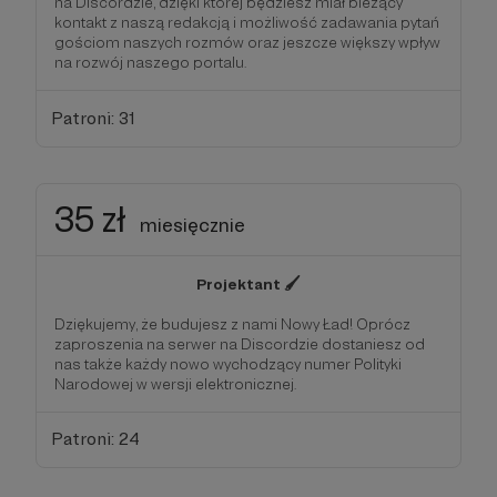
na Discordzie, dzięki której będziesz miał bieżący
kontakt z naszą redakcją i możliwość zadawania pytań
gościom naszych rozmów oraz jeszcze większy wpływ
na rozwój naszego portalu.
Patroni: 31
35 zł
miesięcznie
Projektant 🖌️
Dziękujemy, że budujesz z nami Nowy Ład! Oprócz
zaproszenia na serwer na Discordzie dostaniesz od
nas także każdy nowo wychodzący numer Polityki
Narodowej w wersji elektronicznej.
Patroni: 24