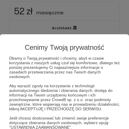
52 zł
miesięcznie
Architekt 🏛️
Cieszymy się, że jesteś razem z nami! Chcielibyśmy Ci
się odwdzięczyć, dlatego zapraszamy na nasz serwer
Cenimy Twoją prywatność
na Discordzie, dodatkowo wyślemy do Ciebie każdy
nowo wychodzący numer Polityki Narodowej w wersji
Dbamy o Twoją prywatność i chcemy, abyś w czasie
papierowej.
korzystania z naszych usług czuł się komfortowo, dlatego też
poniżej prezentujemy Ci najważniejsze informacje o
zasadach przetwarzania przez nas Twoich danych
Patroni: 21
osobowych.
Aby wyrazić zgody na korzystanie z technologii
automatycznego śledzenia i zbierania danych, dostęp do
informacji na Twoim urządzeniu końcowym i ich
89 zł
przechowywanie przez Crowd8 sp. z o.o. oraz podmioty
miesięcznie
zewnętrzne, które wspierają nas w prowadzeniu działalności,
kliknij AKCEPTUJĘ I PRZECHODZĘ DO SERWISU.
Kierownik robót 🏢
Jeśli chcesz dostosować lub zmienić swoje preferencje
dotyczące zbierania danych osobowych, wybierz opcję
Bardzo dziękujemy, że budujesz z nami Nowy Ład! W
"USTAWIENIA ZAAWANSOWANE".