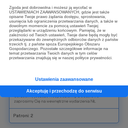
dowód wdzięczności poza nagrodami z niższego
Zgoda jest dobrowolna i możesz ją wycofać w
progu chcemy raz w roku wysłać Ci wybrany numer
USTAWIENIACH ZAAWANSOWANYCH, gdzie jest także
archiwalny Polityki Narodowej.
opisane Twoje prawo żądania dostępu, sprostowania,
usunięcia lub ograniczenia przetwarzania danych, a także w
dowolnym momencie za pomocą ustawień Twojej
Patroni: 4
przeglądarki w urządzeniu końcowym. Pamiętaj, że w
zależności od Twoich ustawień, Twoje dane będą mogły być
przekazywane do zewnętrznych odbiorców danych z państw
trzecich tj. z państw spoza Europejskiego Obszaru
Gospodarczego. Pozostałe szczegółowe informacje na
150 zł
temat przetwarzania Twoich danych w tym celów
miesięcznie
przetwarzania znajdują się w naszej polityce prywatności.
Kierownik budowy 🏗️👷‍♂️
Ustawienia zaawansowane
Jesteśmy pod wrażeniem! Dziękujemy! W ramach
wdzięczności chcemy podarować Ci wszystko to, co w
Akceptuję i przechodzę do serwisu
niższym progu, a do przesyłki z Polityką Narodową
dorzucimy jeszcze niespodziankę. Dodatkowo
zaprosimy Cię na wewnętrzne wydarzenia NŁ.
Patroni: 2