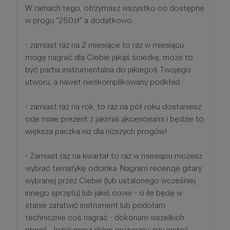
W ramach tego, otrzymasz wszystko co dostępne
w progu "250zł" a dodatkowo:
- zamiast raz na 2 miesiące to raz w miesiącu
mogę nagrać dla Ciebie jakąś ścieżkę, może to
być partia instrumentalna do jakiegoś Twojego
utworu, a nawet nieskomplikowany podkład.
- zamiast raz na rok, to raz na pół roku dostaniesz
ode mnie prezent z jakimiś akcesoriami i będzie to
większa paczka niż dla niższych progów!
- Zamiast raz na kwartał to raz w miesiącu możesz
wybrać tematykę odcinka. Nagram recenzje gitary
wybranej przez Ciebie (lub ustalonego wcześniej
innego sprzętu) lub jakiś cover - o ile będę w
stanie załatwić instrument lub podołam
technicznie coś nagrać - dokonam wszelkich
starań. Jeżeli masz sklep muzyczny, czy jesteś