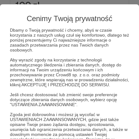
100 zł
miesięcznie
Cenimy Twoją prywatność
"Stówka" to już bardzo ładna suma na wsparcie, a
Dbamy o Twoją prywatność i chcemy, abyś w czasie
to tylko 3,33zł dziennie :) Nie no, jeżeli poważnie
korzystania z naszych usług czuł się komfortowo, dlatego też
myślisz o tej kwocie, świadczy tylko o tym, że
poniżej prezentujemy Ci najważniejsze informacje o
zasadach przetwarzania przez nas Twoich danych
uwielbiasz muzykę i zależy Ci na jej promowaniu!
osobowych.
Oby więcej takich osób! Dzięki Serdeczne za tak
Aby wyrazić zgody na korzystanie z technologii
wielkie wsparcie!
automatycznego śledzenia i zbierania danych, dostęp do
informacji na Twoim urządzeniu końcowym i ich
przechowywanie przez Crowd8 sp. z o.o. oraz podmioty
W tej kwocie otrzymasz wszystko to co w 30 zł,
zewnętrzne, które wspierają nas w prowadzeniu działalności,
ale dodatkowo:
kliknij AKCEPTUJĘ I PRZECHODZĘ DO SERWISU.
Jeśli chcesz dostosować lub zmienić swoje preferencje
- zamiast raz na rok, to raz na pół roku dostaniesz
dotyczące zbierania danych osobowych, wybierz opcję
"USTAWIENIA ZAAWANSOWANE".
ode mnie prezent z jakimiś akcesoriami
Zgoda jest dobrowolna i możesz ją wycofać w
USTAWIENIACH ZAAWANSOWANYCH, gdzie jest także
-dwa razy w miesiącu (zamiast jednego) 15 min
opisane Twoje prawo żądania dostępu, sprostowania,
konsultacji ze mną (telefonicznej/skype) na tematy
usunięcia lub ograniczenia przetwarzania danych, a także w
dowolnym momencie za pomocą ustawień Twojej
muzyczne, poradę, czy coś innego