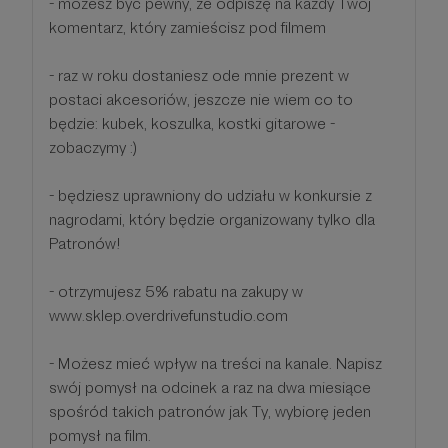
- możesz być pewny, że odpiszę na każdy Twój
komentarz, który zamieścisz pod filmem
- raz w roku dostaniesz ode mnie prezent w
postaci akcesoriów, jeszcze nie wiem co to
będzie: kubek, koszulka, kostki gitarowe -
zobaczymy :)
- będziesz uprawniony do udziału w konkursie z
nagrodami, który będzie organizowany tylko dla
Patronów!
- otrzymujesz 5% rabatu na zakupy w
www.sklep.overdrivefunstudio.com
- Możesz mieć wpływ na treści na kanale. Napisz
swój pomysł na odcinek a raz na dwa miesiące
spośród takich patronów jak Ty, wybiorę jeden
pomysł na film.