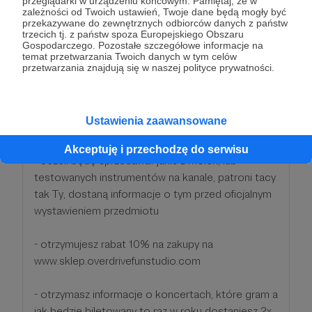
przeglądarki w urządzeniu końcowym. Pamiętaj, że w
zależności od Twoich ustawień, Twoje dane będą mogły być
przekazywane do zewnętrznych odbiorców danych z państw
- raz na miesiąc wspomnę o Tobie (lub Twojej
trzecich tj. z państw spoza Europejskiego Obszaru
firmie) w filmie dziękując Patronom takim jak Ty
Gospodarczego. Pozostałe szczegółowe informacje na
temat przetwarzania Twoich danych w tym celów
przetwarzania znajdują się w naszej polityce prywatności.
- Możesz mieć wpływ na treści na kanale. Napisz
swój pomysł na odcinek a raz w miesiącu spośród
takich patronów jak Ty, wybiorę jeden pomysł na
Ustawienia zaawansowane
film.
Akceptuję i przechodzę do serwisu
- Jeżeli będę sprzedawał jakiś z moich, lub
testowanych instrumentów na kanale, patroni tacy
tak Ty, dostaną informacje o tym przed oficjalnym
wystawieniem przedmiotu
- otrzymujesz rabat 10% na zakupy na
www.sklep.overdrivefunstudio.com
- otrzymasz informacje o koncertach, które gram a
jak będzie biletowany to raz w roku dostaniesz 2x