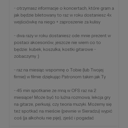
- otrzymasz informacje o koncertach, które gram a
jak będzie biletowany to raz w roku dostaniesz 4x
wejściówkę na niego + zaproszenie za kulisy
- dwa razy w roku dostaniesz ode mnie prezent w
postaci akcesoriów, jeszcze nie wiem co to
będzie: kubek, koszulka, kostki gitarowe -
zobaczymy :)
- raz na miesiąc wspomnę o Tobie (lub Twojej
firmie) w filmie dziękując Patronom takim jak Ty
- 45 min spotkanie ze mną w OFS raz na 2
miesiące! Może być to luźna rozmowa, lekcja gry
na gitarze, perkusji, czy teoria muzyki. Możemy się
też spotkać na mieście (pewnie w Sieradzu) wypić
coś (ja alkoholu nie pije), zjeść i pogadać