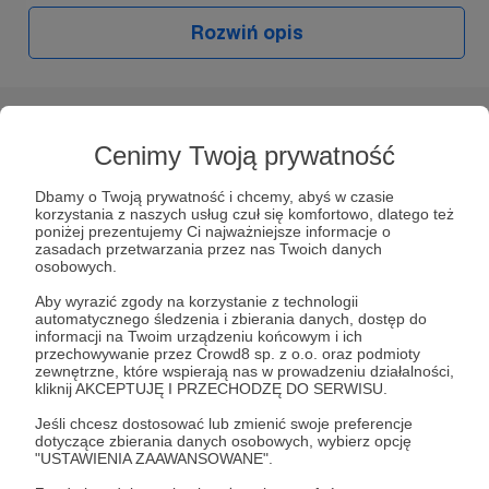
Rozwiń opis
Słuchaj w Patronite Audio!
Cenimy Twoją prywatność
W tym miejscu powinna być zewnętrzna
Słuchaj
Overdrive Fun Studio
w aplikacji Patronite
treść
Dbamy o Twoją prywatność i chcemy, abyś w czasie
Audio.
korzystania z naszych usług czuł się komfortowo, dlatego też
Aby zobaczyć treść musisz zmienić ustawienia
Pobierz aplikację na swój telefon lub słuchaj w
poniżej prezentujemy Ci najważniejsze informacje o
zasadach przetwarzania przez nas Twoich danych
przeglądarce.
polityki prywatności
osobowych.
W tym miejscu powinna być zewnętrzna
treść
Z uwagi na przewlekłą chorobę, byłem
Aby wyrazić zgody na korzystanie z technologii
automatycznego śledzenia i zbierania danych, dostęp do
zmuszony ograniczyć grę na perkusji i przez
Aby zobaczyć treść musisz zmienić ustawienia
informacji na Twoim urządzeniu końcowym i ich
to ponownie zainteresowałem się gitarami.
przechowywanie przez Crowd8 sp. z o.o. oraz podmioty
polityki prywatności
zewnętrzne, które wspierają nas w prowadzeniu działalności,
kliknij AKCEPTUJĘ I PRZECHODZĘ DO SERWISU.
Słuchaj
Jeśli chcesz dostosować lub zmienić swoje preferencje
dotyczące zbierania danych osobowych, wybierz opcję
"USTAWIENIA ZAAWANSOWANE".