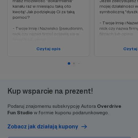
masz możliwość "dokarmienia"
Jeżeli zdecydujesz 
kanału raz w miesiącu taką oto
mojej działalności w
kwotą! Jak podziękuję Ci za taką
symboliczną "dyszk
pomoc?
- Twoje Imię i Nazw
- Twoje Imię i Nazwisko (pseudonim,
nick czy nazwa firmy
nick czy nazwa firmy) pojawią się w
filmach lub opisie
filmach lub opisie
- dostaniesz dostęp
Czytaj opis
Czytaj
- zostaniesz zaproszony do
kanale, jeszcze prze
prywatnej grupy na FB, w której
publikacją, nawet ki
będziemy mogli dzielić się wiedzą
wcześniej
muzyczną - tą gitarową, perkusyjną
oraz wszelką inną
- zostaniesz zapro
prywatnej grupy na F
- będziesz uprawniony do udziału w
będziemy mogli dzie
Kup wsparcie na prezent!
konkursie z nagrodami, który będzie
muzyczną - tą gitar
organizowany tylko dla Patronów!
oraz wszelką inną
Podaruj znajomemu subskrypcję Autora
Overdrive
- zaproszenie na spotkanie
- zaproszenie na sp
patronów OFS, jak będzie taka
patronów OFS, jak b
Fun Studio
w formie kuponu podarunkowego.
inicjatywa
inicjatywa
Zobacz jak działają kupony
- będziesz uprawnio
konkursie z nagroda