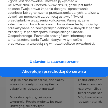
Zgoda jest dobrowolna i możesz ją wycofać w
USTAWIENIACH ZAAWANSOWANYCH, gdzie jest także
Cele
opisane Twoje prawo żądania dostępu, sprostowania,
usunięcia lub ograniczenia przetwarzania danych, a także w
dowolnym momencie za pomocą ustawień Twojej
przeglądarki w urządzeniu końcowym. Pamiętaj, że w
Jest mega fajnie!
Lżej
zależności od Twoich ustawień, Twoje dane będą mogły być
przekazywane do zewnętrznych odbiorców danych z państw
1 000 zł
390 zł
2 000 zł
1 390
trzecich tj. z państw spoza Europejskiego Obszaru
To jedyny kanał muzyczny w Polsce, na
Gospodarczego. Pozostałe szczegółowe informacje na
miesięcznie
brakuje
miesięcznie
brakuj
którym oprócz recenzji gitar znajdziemy moją
temat przetwarzania Twoich danych w tym celów
przetwarzania znajdują się w naszej polityce prywatności.
filmy z twórczością muzyczną, poradniki,
61%
30%
relacje z imprez oraz ciekawe wywiady!
To już piękny budżet, dzięki któremu
Taka kwota pozwoli
częstotliwość konkursów lub
Mając więcej środk
Ustawienia zaawansowane
wartość nagród wzrośnie! Poza tym
prowadzenie OFS, 
zwiększają się moje możliwości na
odpuścić inne "spos
zdobywanie sprzętu do nagrywania
pieniędzy" i więcej
Akceptuję i przechodzę do serwisu
materiału, mogę pozwolić sobie raz
kanałowi. Kwota też
na jakiś czas na wsparcie, chociażby
znalezienie pomocy
w montażu, edycji czy myśleć o
robieniu napisów. C
zakupieniu lepszego aparatu!
nagrywam 2h, a mon
tworzeniem napisów
Moje dwa laptopy, też są na
Mógłbym wtedy, na
wymarciu. Proste projekty jeszcze
lepsze materiały.
udźwigną, ale przy tych