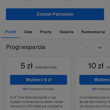
Zostań Patronem
Profil
Cele
Posty
Galeria
Komentarze
Progi wsparcia
5 zł
10 zł
miesięcznie
m
Wybierz 5 zł
Wybierz
100
dostępnych miejsc
991
dostępny
5 zł! Tyle dziennie każdy z nas
10 zł miesięcznie to
wydaje codziennie na chleb! Jeżeli
ale jak dla mnie to i
chcesz by OFS dalej się rozwijał to
że chcesz pomóc w 