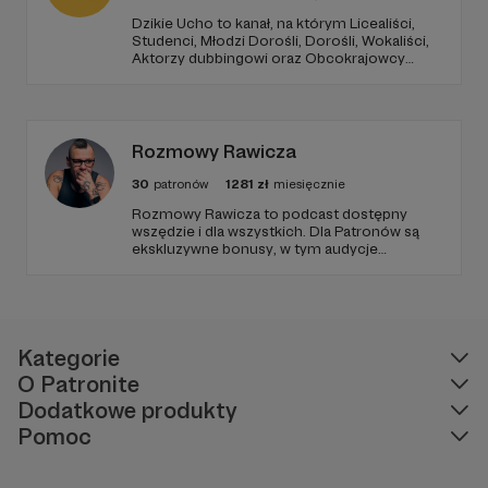
Dzikie Ucho to kanał, na którym Licealiści,
Studenci, Młodzi Dorośli, Dorośli, Wokaliści,
Aktorzy dubbingowi oraz Obcokrajowcy
mierzą się w zadaniach związanych z kulturą
popularną. Haba!
Rozmowy Rawicza
30
patronów
1281
zł
miesięcznie
W tym miejscu powinna być zewnętrzna
Rozmowy Rawicza to podcast dostępny
wszędzie i dla wszystkich. Dla Patronów są
treść
ekskluzywne bonusy, w tym audycje
Pirackiego Radia PIORUN, tajna playlista,
Aby zobaczyć treść musisz zmienić ustawienia
zamknięta Grupa na FB, płyty, książki i inne
fanty. Zachęcam do sprawdzenia.
polityki prywatności
W tym miejscu powinna być zewnętrzna
Aby nagrać wywiad z kimś w Polsce, też
treść
Kategorie
trzeba wlać ileś kosztownego paliwa, już
O Patronite
Aby zobaczyć treść musisz zmienić ustawienia
omijam czas poświęcony na podróż i
Dodatkowe produkty
polityki prywatności
realizację nagrania.
oraz filmy o tematyce muzyczno-kabaretowej
Pomoc
Aby kanał mógł dalej funkcjonować, rozwijać
się, niezbędne są środki finansowe.