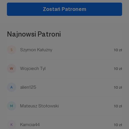
polityki prywatności
Zostań Patronem
Najnowsi Patroni
Szymon Kałużny
10 zł
Wojciech Tyl
10 zł
alien125
10 zł
Mateusz Stołowski
10 zł
W tym miejscu powinna być zewnętrzna
Kamcia44
10 zł