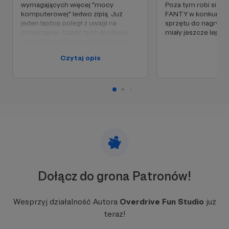
wymagających więcej "mocy
Poza tym robi się p
komputerowej" ledwo zipią. Już
FANTY w konkursac
jeden laptop poległ z uwagi na
sprzętu do nagrywan
przegrzanie. Część tych środków
miały jeszcze lepszą
pozwoli na pokrycie części raty na
nowy komputer.
Czytaj opis
Dołącz do grona Patronów!
W tym miejscu powinna być zewnętrzna
treść
Wesprzyj działalność Autora
Overdrive Fun Studio
już
teraz!
Aby zobaczyć treść musisz zmienić ustawienia