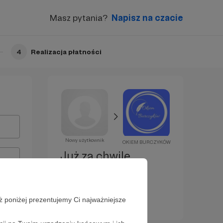
Masz pytania?
Napisz na czacie
4
Realizacja płatności
Nowy użytkownik
OKIEM BURCZYKÓW
Już za chwilę
zostaniesz
Patronem!
ż poniżej prezentujemy Ci najważniejsze