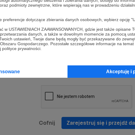
ologii automatycznego śledzenia i zbierania danych, dostęp do inform
a umowy
nie
 oraz podmioty zewnętrzne, które wspierają nas w prowadzeniu dział
nia
nięcia
nia z
* Zapoznałem się i akceptuję
Regulamin
serwisu oraz
prawo
oje preferencje dotyczące zbierania danych osobowych, wybierz op
wania
Politykę Prywatności
.
zowanemu
ofać w USTAWIENIACH ZAAWANSOWANYCH, gdzie jest także opisane Tw
 oraz
że prawo
a przetwarzania danych, a także w dowolnym momencie za pomocą usta
* Wyrażam zgodę na przetwarzanie moich danych
 Twoich ustawień, Twoje dane będą mogły być przekazywane do zewnę
h
osobowych podanych w formularzu rejestracyjnym w
go Obszaru Gospodarczego. Pozostałe szczegółowe informacje na temat
 polityce prywatności.
prawidłowego świadczenia usług serwisu Patronite.
Wyrażam zgodę na otrzymywanie drogą elektronicz
nta
informacji handlowych - newslettera. Opcja ta może
jest na
ansowane
Akceptuję i 
zmieniona w ustawieniach konta.
Cofnij
Zarejestruj się i przejdź da