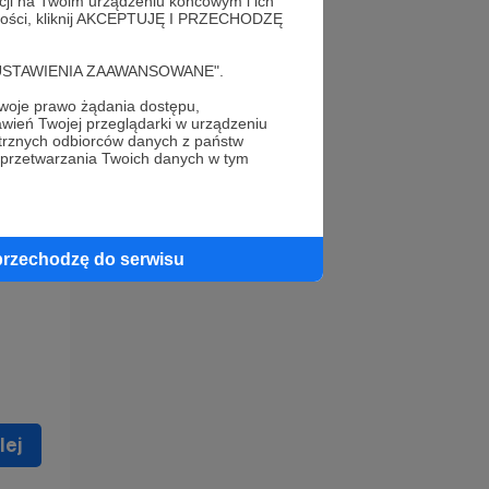
acji na Twoim urządzeniu końcowym i ich
alności, kliknij AKCEPTUJĘ I PRZECHODZĘ
cję "USTAWIENIA ZAAWANSOWANE".
oje prawo żądania dostępu,
wień Twojej przeglądarki w urządzeniu
trznych odbiorców danych z państw
 celu
 przetwarzania Twoich danych w tym
ną
 zostać
przechodzę do serwisu
lej