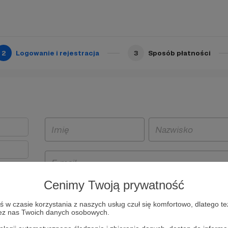
2
Logowanie i rejestracja
3
Sposób płatności
Cenimy Twoją prywatność
t
w czasie korzystania z naszych usług czuł się komfortowo, dlatego te
i i
zez nas Twoich danych osobowych.
owe będą
aw