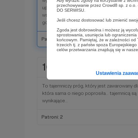
wymyślił... Takie roczne wsparcie uprawniać 
Aby wyrazić zgody na korzystanie z techn
przechowywanie przez Crowd8 sp. z o.o.
uprawnień z pozostałych progów, z tym że w 
DO SERWISU.
wsparcie, podejmuje się (o ile taka będzie wo
Jeśli chcesz dostosować lub zmienić sw
go w programie i razem z nim prowadzić poszu
Zgoda jest dobrowolna i możesz ją wyc
sprostowania, usunięcia lub ograniczeni
Patroni: 1
końcowym. Pamiętaj, że w zależności od
trzecich tj. z państw spoza Europejskie
celów przetwarzania znajdują się w naszej
161 zł
miesięcznie
Ustawienia zaaw
To tajemniczy próg, który jest zawarowany dl
która sama o niego poprosiła... tajemnicą są 
wynikające...
Patroni: 2