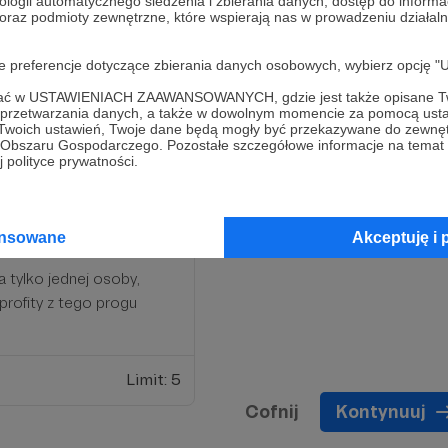
będzie do wszystkich
ologii automatycznego śledzenia i zbierania danych, dostęp do inform
 oraz podmioty zewnętrzne, które wspierają nas w prowadzeniu dział
zamian za tak hojne
la Patrona), przedstawić
oje preferencje dotyczące zbierania danych osobowych, wybierz op
kiwania... amen :)
ofać w USTAWIENIACH ZAAWANSOWANYCH, gdzie jest także opisane Tw
a przetwarzania danych, a także w dowolnym momencie za pomocą usta
Limit: 5
 Twoich ustawień, Twoje dane będą mogły być przekazywane do zewnę
go Obszaru Gospodarczego. Pozostałe szczegółowe informacje na temat
 polityce prywatności.
ansowane
Akceptuję i 
a tylko jednej osoby,
profity z tego progu
Limit: 5
Cofnij
Kontynuuj