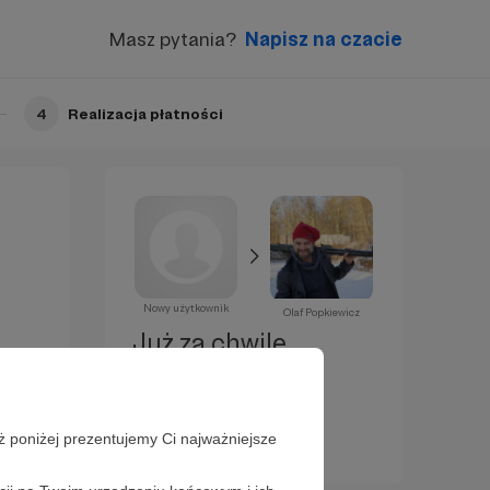
Masz pytania?
Napisz na czacie
4
Realizacja płatności
Nowy użytkownik
Olaf Popkiewicz
Już za chwilę
zostaniesz
Patronem!
ż poniżej prezentujemy Ci najważniejsze