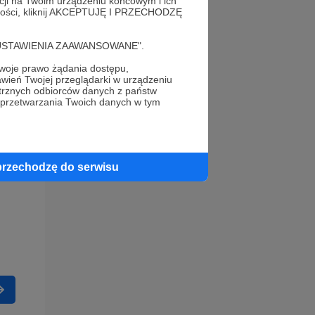
acji na Twoim urządzeniu końcowym i ich
alności, kliknij AKCEPTUJĘ I PRZECHODZĘ
cję "USTAWIENIA ZAAWANSOWANE".
oje prawo żądania dostępu,
wień Twojej przeglądarki w urządzeniu
trznych odbiorców danych z państw
 przetwarzania Twoich danych w tym
przechodzę do serwisu