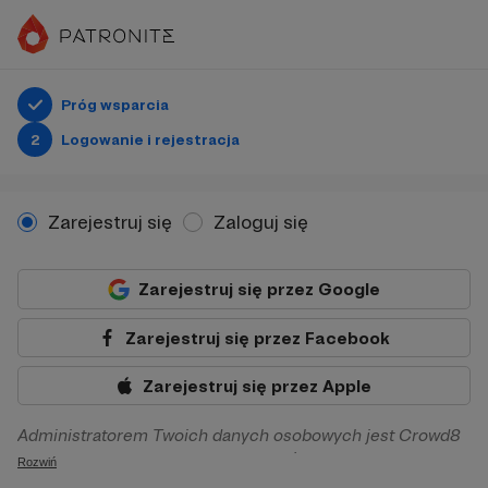
Próg wsparcia
2
Logowanie i rejestracja
Zarejestruj się
Zaloguj się
Zarejestruj się przez Google
Zarejestruj się przez Facebook
Zarejestruj się przez Apple
Administratorem Twoich danych osobowych jest Crowd8
sp. z o.o. z siedziba w Warszawie, ul. Żwirki i Wigury 16, 02-
Rozwiń
092 Warszawa. Twoje dane osobowe będą przetwarzane w