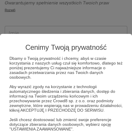
Gwarantujemy spełnienie wszystkich Twoich praw
szczególności w celu wykonania umowy zawartej z Tobą, w
wynikających z ogólnego rozporządzenia o ochronie
Rozwiń
tym do umożliwienia świadczenia usługi drogą
danych, tj. prawo dostępu, sprostowania oraz usunięcia
elektroniczną oraz pełnego korzystania z platformy
Twoich danych, ograniczenia ich przetwarzania, prawo do
Patronite.pl, w tym możliwości dokonywania oraz
ich przenoszenia, niepodlegania zautomatyzowanemu
otrzymywania wsparcia na naszej platformie oraz
podejmowaniu decyzji, w tym profilowaniu, a także prawo
dokonywania płatności.
wyrażenia sprzeciwu wobec przetwarzania Twoich danych
Cenimy Twoją prywatność
osobowych. Rejestracja dla osób niepełnoletnich możliwa
Dbamy o Twoją prywatność i chcemy, abyś w czasie
jest po przekazaniu podpisanego formularza "Zgodna na
korzystania z naszych usług czuł się komfortowo, dlatego też
założenie konta przez osobę niepełnoletnią", formularz
poniżej prezentujemy Ci najważniejsze informacje o
zasadach przetwarzania przez nas Twoich danych
dostępny jest na stronie regulaminu Patronite.pl.
osobowych.
Aby wyrazić zgody na korzystanie z technologii
automatycznego śledzenia i zbierania danych, dostęp do
informacji na Twoim urządzeniu końcowym i ich
przechowywanie przez Crowd8 sp. z o.o. oraz podmioty
zewnętrzne, które wspierają nas w prowadzeniu działalności,
kliknij AKCEPTUJĘ I PRZECHODZĘ DO SERWISU.
Jeśli chcesz dostosować lub zmienić swoje preferencje
dotyczące zbierania danych osobowych, wybierz opcję
* Zapoznałem się i akceptuję
Regulamin
serwisu oraz
Politykę
"USTAWIENIA ZAAWANSOWANE".