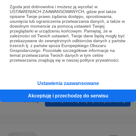
Prywatności
.
Zgoda jest dobrowolna i możesz ją wycofać w
USTAWIENIACH ZAAWANSOWANYCH, gdzie jest także
* Wyrażam zgodę na przetwarzanie moich danych
opisane Twoje prawo żądania dostępu, sprostowania,
osobowych podanych w formularzu rejestracyjnym w celu
usunięcia lub ograniczenia przetwarzania danych, a także w
dowolnym momencie za pomocą ustawień Twojej
prawidłowego świadczenia usług serwisu Patronite.
przeglądarki w urządzeniu końcowym. Pamiętaj, że w
zależności od Twoich ustawień, Twoje dane będą mogły być
Wyrażam zgodę na otrzymywanie drogą elektroniczną
przekazywane do zewnętrznych odbiorców danych z państw
trzecich tj. z państw spoza Europejskiego Obszaru
informacji handlowych - newslettera. Opcja ta może zostać
Gospodarczego. Pozostałe szczegółowe informacje na
zmieniona w ustawieniach konta.
temat przetwarzania Twoich danych w tym celów
przetwarzania znajdują się w naszej polityce prywatności.
Ustawienia zaawansowane
Akceptuję i przechodzę do serwisu
Cofnij
Zarejestruj się i przejdź dalej