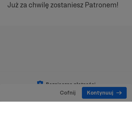
Już za chwilę zostaniesz Patronem!
Bezpieczne płatności
Cofnij
Kontynuuj
Copyright 2026 © Patronite.
Wszelkie prawa
zastrzeżone.