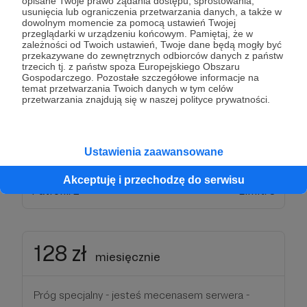
Patroni: 1
Limit: 8
opisane Twoje prawo żądania dostępu, sprostowania,
usunięcia lub ograniczenia przetwarzania danych, a także w
dowolnym momencie za pomocą ustawień Twojej
przeglądarki w urządzeniu końcowym. Pamiętaj, że w
zależności od Twoich ustawień, Twoje dane będą mogły być
przekazywane do zewnętrznych odbiorców danych z państw
88 zł
miesięcznie
trzecich tj. z państw spoza Europejskiego Obszaru
Gospodarczego. Pozostałe szczegółowe informacje na
temat przetwarzania Twoich danych w tym celów
przetwarzania znajdują się w naszej polityce prywatności.
Próg symboliczny
Do nagród z progu 64zł (wihajstrów)/mc
dodatkowo stajesz się członkiem ekipy i możesz
Ustawienia zaawansowane
mieć realny wpływ na zmiany na serwerze!
Akceptuję i przechodzę do serwisu
Patroni: 2
Limit: 3
128 zł
miesięcznie
Próg specjalny - jesteś mecenasem serwera -