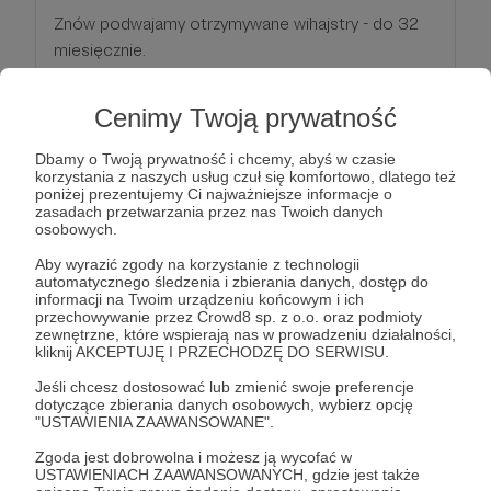
Znów podwajamy otrzymywane wihajstry - do 32
miesięcznie.
Do wyróżnionego nicku w grze dodajemy
dodatkowe role kosmetyczne.
Cenimy Twoją prywatność
Dbamy o Twoją prywatność i chcemy, abyś w czasie
Patroni: 2
korzystania z naszych usług czuł się komfortowo, dlatego też
poniżej prezentujemy Ci najważniejsze informacje o
zasadach przetwarzania przez nas Twoich danych
osobowych.
64 zł
miesięcznie
Aby wyrazić zgody na korzystanie z technologii
automatycznego śledzenia i zbierania danych, dostęp do
informacji na Twoim urządzeniu końcowym i ich
przechowywanie przez Crowd8 sp. z o.o. oraz podmioty
Cały stack gotówki!
zewnętrzne, które wspierają nas w prowadzeniu działalności,
kliknij AKCEPTUJĘ I PRZECHODZĘ DO SERWISU.
Do wszystkich nagród progu 32zł/mc dodajemy
podwojenie wihajstrów - w sumie to już 64!
Jeśli chcesz dostosować lub zmienić swoje preferencje
dotyczące zbierania danych osobowych, wybierz opcję
Dodatkowo otrzymasz dedykowane zaproszenie
"USTAWIENIA ZAAWANSOWANE".
na coroczny zlot serwerowy.
Zgoda jest dobrowolna i możesz ją wycofać w
USTAWIENIACH ZAAWANSOWANYCH, gdzie jest także