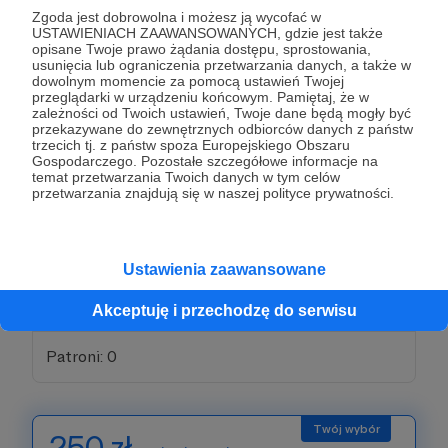
Zgoda jest dobrowolna i możesz ją wycofać w
100 zł
USTAWIENIACH ZAAWANSOWANYCH, gdzie jest także
miesięcznie
opisane Twoje prawo żądania dostępu, sprostowania,
usunięcia lub ograniczenia przetwarzania danych, a także w
dowolnym momencie za pomocą ustawień Twojej
CZY TY WIESZ, ILE TO PIENIĘDZY?! Pewnie tak, więc
przeglądarki w urządzeniu końcowym. Pamiętaj, że w
musisz też wiedzieć, jak bardzo mi pomagasz! 100
zależności od Twoich ustawień, Twoje dane będą mogły być
złotych miesięcznie przez rok pozwala mi na pokrycie
przekazywane do zewnętrznych odbiorców danych z państw
kosztów licencji na stock video, z którego korzystam w
trzecich tj. z państw spoza Europejskiego Obszaru
Gospodarczego. Pozostałe szczegółowe informacje na
każdym filmie.
Dziękuję!
❤️
temat przetwarzania Twoich danych w tym celów
przetwarzania znajdują się w naszej polityce prywatności.
Nagroda: poprzednie progi oraz
✔️ Dostaniesz ode mnie krótkie video, ponieważ trudno
byłoby się nam spotkać, a chciałbym Ci osobiście
podziękować za Twoje wsparcie.
Ustawienia zaawansowane
✔️ Po 3 miesiącach wsparcia dostaniesz dostęp do
specjalnego kanału na naszym serwerze Discorda
(zobacz próg za 250 złotych).
Akceptuję i przechodzę do serwisu
Patroni: 0
250 zł