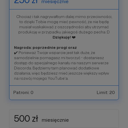
miesięcznie
Chociaż i tak nagrywałbym dalej mimo przeciwności,
to dzięki Tobie mogę mieć pewność, że nie będę
musiał wyskakiwać z oszczędności aby utrzymać
produkcję w przypadku jakiegoś dużego pecha :D
Dziękuję!
❤️
Nagroda: poprzednie progi oraz
✔️ Ponieważ Twoje wsparcie jest tak duże, że
samodzielnie pomagasz mi tworzyć - dostaniesz
dostęp do specjalnego kanału na naszym serwerze
Discorda. Będziemy tam planować dodatkowe
działania, więc będziesz mieć jeszcze większy wpływ
na rozwój mojego YouTube'a.
Patroni: 0
Limit: 20
500 zł
miesięcznie