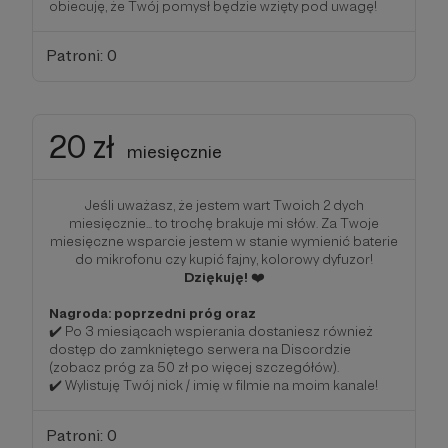
obiecuję, że Twój pomysł będzie wzięty pod uwagę!
Patroni: 0
20 zł
miesięcznie
Jeśli uważasz, że jestem wart Twoich 2 dych
miesięcznie... to trochę brakuje mi słów. Za Twoje
miesięczne wsparcie jestem w stanie wymienić baterie
do mikrofonu czy kupić fajny, kolorowy dyfuzor!
Dziękuję!
❤️
Nagroda: poprzedni próg oraz
✔️ Po 3 miesiącach wspierania dostaniesz również
dostęp do zamkniętego serwera na Discordzie
(zobacz próg za 50 zł po więcej szczegółów).
✔️ Wylistuję Twój nick / imię w filmie na moim kanale!
Patroni: 0