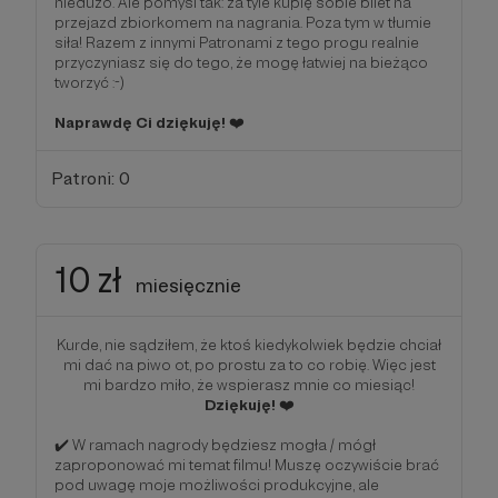
niedużo. Ale pomyśl tak: za tyle kupię sobie bilet na
przejazd zbiorkomem na nagrania. Poza tym w tłumie
siła! Razem z innymi Patronami z tego progu realnie
przyczyniasz się do tego, że mogę łatwiej na bieżąco
tworzyć :-)
Naprawdę Ci dziękuję!
❤️
Patroni: 0
10 zł
miesięcznie
Kurde, nie sądziłem, że ktoś kiedykolwiek będzie chciał
mi dać na piwo ot, po prostu za to co robię. Więc jest
mi bardzo miło, że wspierasz mnie co miesiąc!
Dziękuję!
❤️
✔️ W ramach nagrody będziesz mogła / mógł
zaproponować mi temat filmu! Muszę oczywiście brać
pod uwagę moje możliwości produkcyjne, ale