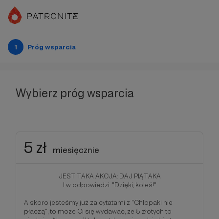
1
Próg wsparcia
Wybierz próg wsparcia
5 zł
miesięcznie
JEST TAKA AKCJA: DAJ PIĄTAKA
I w odpowiedzi: "Dzięki, koleś!"
A skoro jesteśmy już za cytatami z "Chłopaki nie
płaczą", to może Ci się wydawać, że 5 złotych to