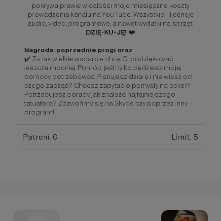
pokrywa prawie w całości moje miesięczne koszty
prowadzenia kanału na YouTube. Wszystkie - licencje
audio, video, programowe, a nawet wydatki na sprzęt.
DZIĘ-KU-JĘ!
❤️
Nagroda: poprzednie progi oraz
✔️ Za tak wielkie wsparcie chcę Ci podziękować
jeszcze mocniej. Pomóc, jeśli tylko będziesz mojej
pomocy potrzebować. Planujesz dziarę i nie wiesz od
czego zacząć? Chcesz zapytać o pomysły na cover?
Potrzebujesz porady jak znaleźć najfajniejszego
tatuatora? Zdzwońmy się na Skype czy poprzez inny
program!
Patroni: 0
Limit: 5