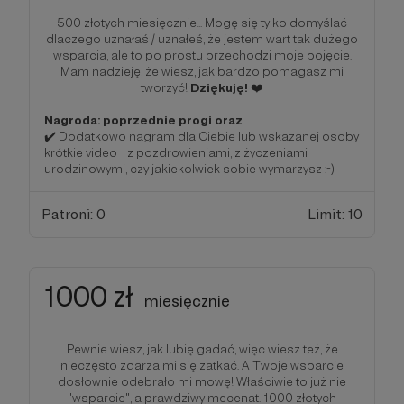
500 złotych miesięcznie... Mogę się tylko domyślać
dlaczego uznałaś / uznałeś, że jestem wart tak dużego
wsparcia, ale to po prostu przechodzi moje pojęcie.
Mam nadzieję, że wiesz, jak bardzo pomagasz mi
tworzyć!
Dziękuję!
❤️
Nagroda: poprzednie progi oraz
✔️ Dodatkowo nagram dla Ciebie lub wskazanej osoby
krótkie video - z pozdrowieniami, z życzeniami
urodzinowymi, czy jakiekolwiek sobie wymarzysz :-)
Patroni: 0
Limit: 10
1000 zł
miesięcznie
Pewnie wiesz, jak lubię gadać, więc wiesz też, że
nieczęsto zdarza mi się zatkać. A Twoje wsparcie
dosłownie odebrało mi mowę! Właściwie to już nie
"wsparcie", a prawdziwy mecenat. 1000 złotych