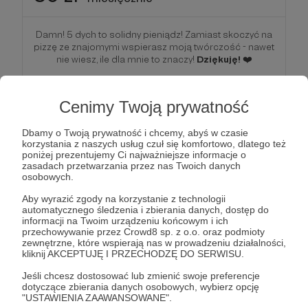
Damn! 5 dych to solidny pieniądz! Zamiast skoczyć na
pizzę ze znajomymi wspierasz moją twórczość - nawet
nie wiesz, ile dla mnie to znaczy!
Dziękuję!
❤️
Nagroda: poprzednie progi oraz
✔️ natychmiastowy dostęp do specjalnego serwera
Cenimy Twoją prywatność
Discord. Będą tam zajawki nowych filmów, zdjęcia z
planów, info o nowościach, rozmowy o pomysłach na
Dbamy o Twoją prywatność i chcemy, abyś w czasie
filmy. Innymi słowy, będziesz bardzo blisko produkcji
korzystania z naszych usług czuł się komfortowo, dlatego też
całego kanału!
poniżej prezentujemy Ci najważniejsze informacje o
✔️ Po 2 miesiącach wsparcia dostaniesz ode mnie
zasadach przetwarzania przez nas Twoich danych
krótkie video, ponieważ trudno byłoby się nam
osobowych.
spotkać, a chciałbym Ci osobiście podziękować za
Twoje wsparcie.
Aby wyrazić zgody na korzystanie z technologii
✔️ Po 6 miesiącach wsparcia dostaniesz dostęp do
automatycznego śledzenia i zbierania danych, dostęp do
specjalnego kanału na naszym serwerze Discorda
informacji na Twoim urządzeniu końcowym i ich
przechowywanie przez Crowd8 sp. z o.o. oraz podmioty
(zobacz próg za 250 złotych).
zewnętrzne, które wspierają nas w prowadzeniu działalności,
kliknij AKCEPTUJĘ I PRZECHODZĘ DO SERWISU.
Patroni: 0
Jeśli chcesz dostosować lub zmienić swoje preferencje
dotyczące zbierania danych osobowych, wybierz opcję
"USTAWIENIA ZAAWANSOWANE".