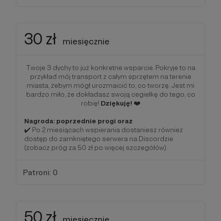
30 zł
miesięcznie
Twoje 3 dychy to już konkretne wsparcie. Pokryje to na
przykład mój transport z całym sprzętem na terenie
miasta, żebym mógł urozmaicić to, co tworzę. Jest mi
bardzo miło, że dokładasz swoją cegiełkę do tego, co
robię!
Dziękuję!
❤️
Nagroda: poprzednie progi oraz
✔️ Po 2 miesiącach wspierania dostaniesz również
dostęp do zamkniętego serwera na Discordzie
(zobacz próg za 50 zł po więcej szczegółów).
Patroni: 0
50 zł
miesięcznie