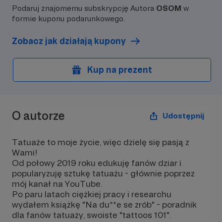
Podaruj znajomemu subskrypcję Autora
OSOM
w
formie kuponu podarunkowego.
Zobacz jak działają kupony
Kup na prezent
O autorze
Udostępnij
Tatuaże to moje życie, więc dzielę się pasją z
Wami!
Od połowy 2019 roku edukuję fanów dziar i
popularyzuję sztukę tatuażu - głównie poprzez
mój kanał na YouTube.
Po paru latach ciężkiej pracy i researchu
wydałem książkę "Na du**e se zrób" - poradnik
dla fanów tatuaży, swoiste "tattoos 101".