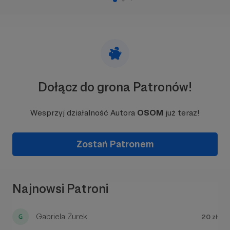
Aby zobaczyć treść musisz zmienić ustawienia
polityki prywatności
Dołącz do grona Patronów!
Przybliżam widzom pracę tatuatorów, bo uważam,
że podstawą do zdobycia świetnego tatuażu jest
Wesprzyj działalność Autora
OSOM
już teraz!
przede wszystkim dobre zrozumienie "drugiej
strony" - czyli artystów, którzy tę dziarę będą
Zostań Patronem
wykonywać:
Najnowsi Patroni
Gabriela Żurek
20 zł