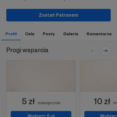
Zostań Patronem
Profil
Cele
Posty
Galeria
Komentarze
Progi wsparcia
5 zł
10 zł
miesięcznie
m
Wybierz 5 zł
Wybierz