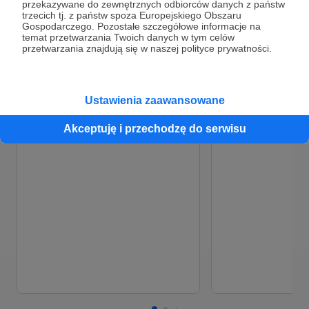
przekazywane do zewnętrznych odbiorców danych z państw
polityki prywatności
0%
0%
trzecich tj. z państw spoza Europejskiego Obszaru
Gospodarczego. Pozostałe szczegółowe informacje na
Wow! Dzięki!
Tyle wsparcia mies
temat przetwarzania Twoich danych w tym celów
Za tyle kasy mogę pokryć
mi pokryć wszystki
przetwarzania znajdują się w naszej polityce prywatności.
miesięczne koszty wszystkich
prowadzenia działal
licencji na oprogramowanie,
Dzięki Wam w spok
muzykę, video, animacje. To bardzo
tworzyć dalej i nie 
duża pomoc!
martwić, że w któ
Ustawienia zaawansowane
nie będzie mnie sta
Nagrałem poradniki dla posiadaczy świeżych
zrealizowanie now
Akceptuję i przechodzę do serwisu
dziar, bo zauważyłem, że mnóstwo osób ma
opłacenie licencji ^^
problem z odpowiednią pielęgnacją nowych
tatuaży:
W tym miejscu powinna być zewnętrzna
treść