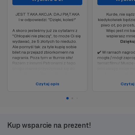
JEST TAKA AKCJA: DAJ PIĄTAKA
Kurde, nie sądz
I w odpowiedzi: "Dzięki, koleś!"
kiedykolwiek będzie
piwo ot, po prostu
A skoro jesteśmy już za cytatami z
Więc jest mi ba
"Chłopaki nie płaczą", to może Ci się
wspierasz mnie
wydawać, że 5 złotych to niedużo.
Dzięku
Ale pomyśl tak: za tyle kupię sobie
bilet na przejazd zbiorkomem na
✔️ W ramach nagrod
nagrania. Poza tym w tłumie siła!
mogła / mógł zapr
Razem z innymi Patronami z tego
temat filmu! Muszę
progu realnie przyczyniasz się do
pod uwagę moje mo
tego, że mogę łatwiej na bieżąco
produkcyjne, ale ob
tworzyć :-)
pomysł będzie wzię
Czytaj opis
Czytaj
Naprawdę Ci dziękuję!
❤️
Kup wsparcie na prezent!