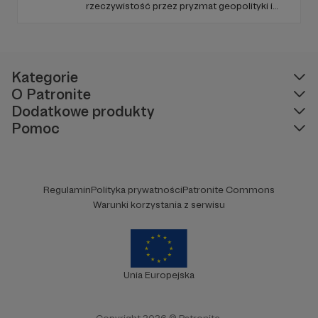
rzeczywistość przez pryzmat geopolityki i
się nie zamknie! Nigdy!
Wasze wsparcie pozwoli
geostrategii. Naszym celem jest uczynienie
mi jednak utrzymać ciągłość produkcji i rozwijać
ze Strategy&Future kluczowego źródła myśli
moją pasję, dalej dzieląc się z Wami jej efektami.
geopolitycznej w Polsce i w Europie.
Na przykład w postaci filmów
Kategorie
O Patronite
Dodatkowe produkty
Pomoc
W tym miejscu powinna być zewnętrzna
Regulamin
Polityka prywatności
Patronite Commons
treść
Warunki korzystania z serwisu
Aby zobaczyć treść musisz zmienić ustawienia
polityki prywatności
Unia Europejska
Copyright 2026 © Patronite.