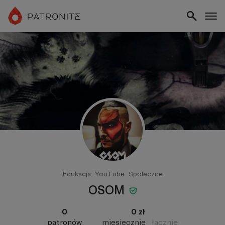
Edukacja
YouTube
Społeczne
OSOM
0
0 zł
patronów
miesięcznie
łącznie