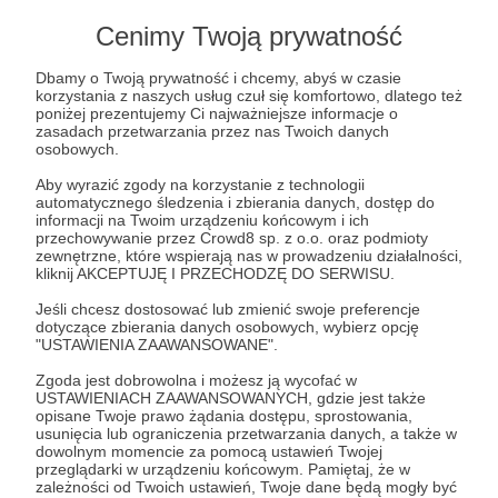
początku działalności kanału
za cel postawiłem
sobie edukację moich widzów
. Czyli
Cenimy Twoją prywatność
przekazanie wartości dodanej, wiedzy,
ciekawostek, porad praktycznych.
Dbamy o Twoją prywatność i chcemy, abyś w czasie
korzystania z naszych usług czuł się komfortowo, dlatego też
poniżej prezentujemy Ci najważniejsze informacje o
Co tworzę?
zasadach przetwarzania przez nas Twoich danych
osobowych.
Na przykład filmy opisujące konkretne style
Aby wyrazić zgody na korzystanie z technologii
automatycznego śledzenia i zbierania danych, dostęp do
tatuażu, w tym wypadku przepiękny i bardzo
informacji na Twoim urządzeniu końcowym i ich
głęboki kulturowo irezumi:
Rozwiń opis
przechowywanie przez Crowd8 sp. z o.o. oraz podmioty
zewnętrzne, które wspierają nas w prowadzeniu działalności,
kliknij AKCEPTUJĘ I PRZECHODZĘ DO SERWISU.
Jeśli chcesz dostosować lub zmienić swoje preferencje
dotyczące zbierania danych osobowych, wybierz opcję
Cele
"USTAWIENIA ZAAWANSOWANE".
Zgoda jest dobrowolna i możesz ją wycofać w
USTAWIENIACH ZAAWANSOWANYCH, gdzie jest także
Pokrywam koszty licencji!
Tworzę w spokoj
opisane Twoje prawo żądania dostępu, sprostowania,
W tym miejscu powinna być zewnętrzna
usunięcia lub ograniczenia przetwarzania danych, a także w
treść
500 zł
500 zł
1 500 zł
1 500
dowolnym momencie za pomocą ustawień Twojej
miesięcznie
brakuje
miesięcznie
brakuj
przeglądarki w urządzeniu końcowym. Pamiętaj, że w
Aby zobaczyć treść musisz zmienić ustawienia
zależności od Twoich ustawień, Twoje dane będą mogły być