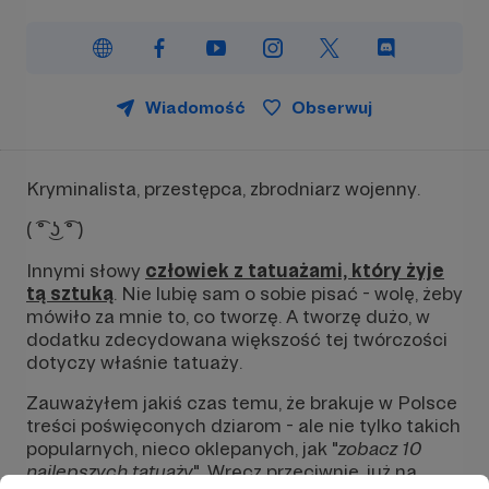
Wiadomość
Obserwuj
Kryminalista, przestępca, zbrodniarz wojenny.
( ͡° ͜ʖ ͡° )
Innymi słowy
człowiek z tatuażami, który żyje
tą sztuką
. Nie lubię sam o sobie pisać - wolę, żeby
mówiło za mnie to, co tworzę. A tworzę dużo, w
dodatku zdecydowana większość tej twórczości
dotyczy właśnie tatuaży.
Zauważyłem jakiś czas temu, że brakuje w Polsce
treści poświęconych dziarom - ale nie tylko takich
popularnych, nieco oklepanych, jak "
zobacz 10
najlepszych tatuaży
". Wręcz przeciwnie, już na