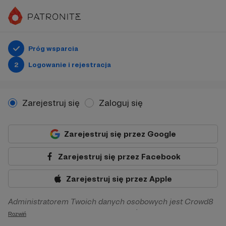
Próg wsparcia
2
Logowanie i rejestracja
Zarejestruj się
Zaloguj się
Zarejestruj się przez Google
Zarejestruj się przez Facebook
Zarejestruj się przez Apple
Administratorem Twoich danych osobowych jest Crowd8
sp. z o.o. z siedziba w Warszawie, ul. Żwirki i Wigury 16, 02-
Rozwiń
092 Warszawa. Twoje dane osobowe będą przetwarzane w