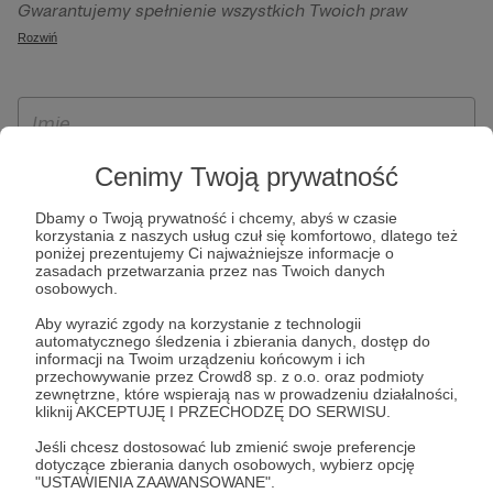
Gwarantujemy spełnienie wszystkich Twoich praw
szczególności w celu wykonania umowy zawartej z Tobą, w
wynikających z ogólnego rozporządzenia o ochronie
Rozwiń
tym do umożliwienia świadczenia usługi drogą
danych, tj. prawo dostępu, sprostowania oraz usunięcia
elektroniczną oraz pełnego korzystania z platformy
Twoich danych, ograniczenia ich przetwarzania, prawo do
Patronite.pl, w tym możliwości dokonywania oraz
ich przenoszenia, niepodlegania zautomatyzowanemu
otrzymywania wsparcia na naszej platformie oraz
podejmowaniu decyzji, w tym profilowaniu, a także prawo
dokonywania płatności.
wyrażenia sprzeciwu wobec przetwarzania Twoich danych
Cenimy Twoją prywatność
osobowych. Rejestracja dla osób niepełnoletnich możliwa
Dbamy o Twoją prywatność i chcemy, abyś w czasie
jest po przekazaniu podpisanego formularza "Zgodna na
korzystania z naszych usług czuł się komfortowo, dlatego też
założenie konta przez osobę niepełnoletnią", formularz
poniżej prezentujemy Ci najważniejsze informacje o
zasadach przetwarzania przez nas Twoich danych
dostępny jest na stronie regulaminu Patronite.pl.
osobowych.
Aby wyrazić zgody na korzystanie z technologii
automatycznego śledzenia i zbierania danych, dostęp do
informacji na Twoim urządzeniu końcowym i ich
przechowywanie przez Crowd8 sp. z o.o. oraz podmioty
zewnętrzne, które wspierają nas w prowadzeniu działalności,
kliknij AKCEPTUJĘ I PRZECHODZĘ DO SERWISU.
Jeśli chcesz dostosować lub zmienić swoje preferencje
dotyczące zbierania danych osobowych, wybierz opcję
* Zapoznałem się i akceptuję
Regulamin
serwisu oraz
Politykę
"USTAWIENIA ZAAWANSOWANE".