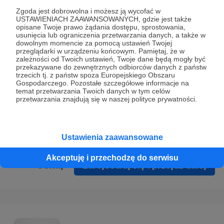
Prywatności
.
Zgoda jest dobrowolna i możesz ją wycofać w
USTAWIENIACH ZAAWANSOWANYCH, gdzie jest także
* Wyrażam zgodę na przetwarzanie moich danych
opisane Twoje prawo żądania dostępu, sprostowania,
osobowych podanych w formularzu rejestracyjnym w celu
usunięcia lub ograniczenia przetwarzania danych, a także w
dowolnym momencie za pomocą ustawień Twojej
prawidłowego świadczenia usług serwisu Patronite.
przeglądarki w urządzeniu końcowym. Pamiętaj, że w
zależności od Twoich ustawień, Twoje dane będą mogły być
Wyrażam zgodę na otrzymywanie drogą elektroniczną
przekazywane do zewnętrznych odbiorców danych z państw
trzecich tj. z państw spoza Europejskiego Obszaru
informacji handlowych - newslettera. Opcja ta może zostać
Gospodarczego. Pozostałe szczegółowe informacje na
zmieniona w ustawieniach konta.
temat przetwarzania Twoich danych w tym celów
przetwarzania znajdują się w naszej polityce prywatności.
Ustawienia zaawansowane
Akceptuję i przechodzę do serwisu
Cofnij
Zarejestruj się i przejdź dalej