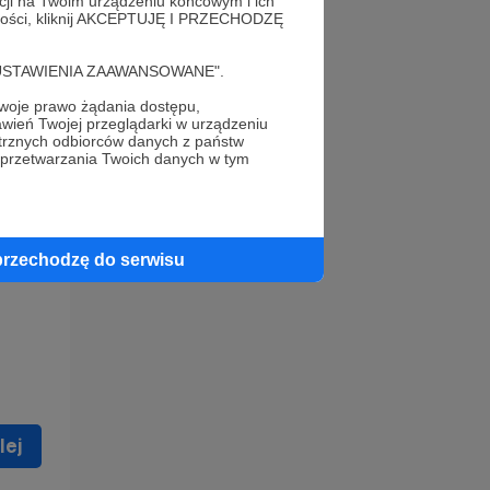
acji na Twoim urządzeniu końcowym i ich
alności, kliknij AKCEPTUJĘ I PRZECHODZĘ
cję "USTAWIENIA ZAAWANSOWANE".
oje prawo żądania dostępu,
wień Twojej przeglądarki w urządzeniu
trznych odbiorców danych z państw
 celu
 przetwarzania Twoich danych w tym
ną
 zostać
przechodzę do serwisu
lej