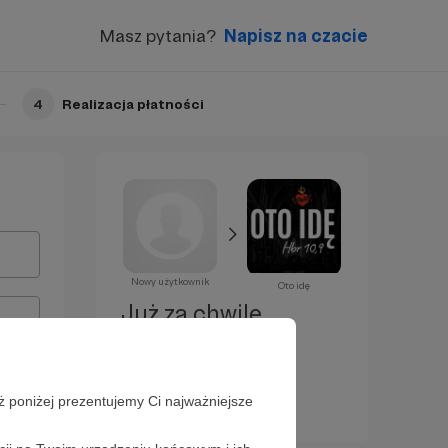
Masz pytania?
Napisz na czacie
4
Realizacja płatności
Nowy użytkownik
Oto idę
Już za chwilę
zostaniesz
Patronem!
ż poniżej prezentujemy Ci najważniejsze