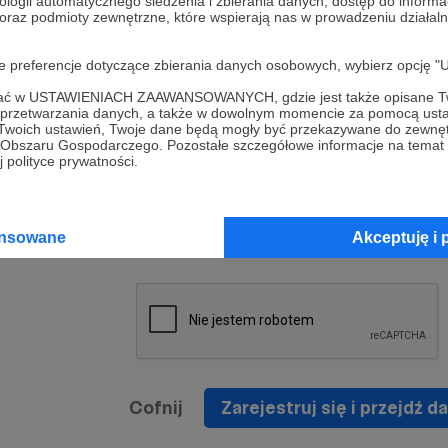
ologii automatycznego śledzenia i zbierania danych, dostęp do inform
a umowy
nie
 oraz podmioty zewnętrzne, które wspierają nas w prowadzeniu dział
nia
nięcia
nia z
* Zapoznałem się i akceptuję
Regulamin
serwisu oraz
prawo
oje preferencje dotyczące zbierania danych osobowych, wybierz op
wania
Politykę Prywatności
.
zowanemu
ofać w USTAWIENIACH ZAAWANSOWANYCH, gdzie jest także opisane Tw
 oraz
że prawo
a przetwarzania danych, a także w dowolnym momencie za pomocą usta
* Wyrażam zgodę na przetwarzanie moich danych
 Twoich ustawień, Twoje dane będą mogły być przekazywane do zewnę
h
osobowych podanych w formularzu rejestracyjnym w
go Obszaru Gospodarczego. Pozostałe szczegółowe informacje na temat
 polityce prywatności.
prawidłowego świadczenia usług serwisu Patronite.
Wyrażam zgodę na otrzymywanie drogą elektronicz
nta
informacji handlowych - newslettera. Opcja ta może
jest na
ansowane
Akceptuję i 
zmieniona w ustawieniach konta.
Cofnij
Zarejestruj się i przejdź da