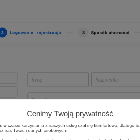
2
Logowanie i rejestracja
3
Sposób płatności
Cenimy Twoją prywatność
t
w czasie korzystania z naszych usług czuł się komfortowo, dlatego te
i i
zez nas Twoich danych osobowych.
owe będą
aw