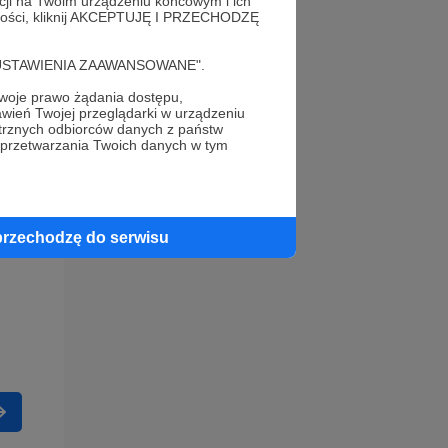
acji na Twoim urządzeniu końcowym i ich
alności, kliknij AKCEPTUJĘ I PRZECHODZĘ
cję "USTAWIENIA ZAAWANSOWANE".
oje prawo żądania dostępu,
wień Twojej przeglądarki w urządzeniu
trznych odbiorców danych z państw
 przetwarzania Twoich danych w tym
przechodzę do serwisu