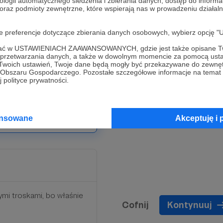
ologii automatycznego śledzenia i zbierania danych, dostęp do inform
 oraz podmioty zewnętrzne, które wspierają nas w prowadzeniu dział
nt pod nogami.
oje preferencje dotyczące zbierania danych osobowych, wybierz op
szym odcinku mojego
ofać w USTAWIENIACH ZAAWANSOWANYCH, gdzie jest także opisane Tw
a przetwarzania danych, a także w dowolnym momencie za pomocą usta
 Twoich ustawień, Twoje dane będą mogły być przekazywane do zewnę
go Obszaru Gospodarczego. Pozostałe szczegółowe informacje na temat
 polityce prywatności.
ter z przeglądem
ansowane
Akceptuję i 
ymi troskami, bo właśnie
Cofnij
Kontynuuj