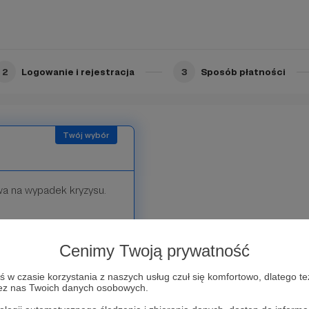
ter z przeglądem
2
Logowanie i rejestracja
3
Sposób płatności
a na wypadek kryzysu.
j połowie życia, pomimo
edać swoją ukochaną
Cenimy Twoją prywatność
ł, by spłacić rosnące
w czasie korzystania z naszych usług czuł się komfortowo, dlatego te
zez nas Twoich danych osobowych.
szłość, by skupić się na