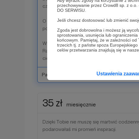
Aby wyrazić zgody na korzystanie z techn
przechowywanie przez Crowd8 sp. z o.o.
czytaniu i oglądaniu. Bez obaw, że tracę gru
DO SERWISU.
Jeśli chcesz dostosować lub zmienić sw
O moich znaleziskach opowiem Ci w najnow
podcastu "Otulina o sztuce".
Zgoda jest dobrowolna i możesz ją wyc
sprostowania, usunięcia lub ograniczeni
końcowym. Pamiętaj, że w zależności od
Wymienię Cię jako nowego patrona.
trzecich tj. z państw spoza Europejskie
celów przetwarzania znajdują się w naszej
Raz w miesiącu otrzymasz ode mnie newslet
ciekawych wydarzeń kulturalnych.
Ustawienia zaaw
Patroni: 21
35 zł
miesięcznie
Dzięki Tobie nie muszę się martwić codzienn
podarowałaś mi promień inspiracji.