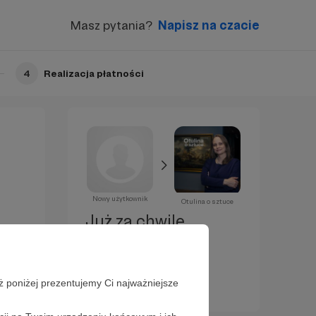
Masz pytania?
Napisz na czacie
4
Realizacja płatności
Nowy użytkownik
Otulina o sztuce
Już za chwilę
zostaniesz
Patronem!
ż poniżej prezentujemy Ci najważniejsze