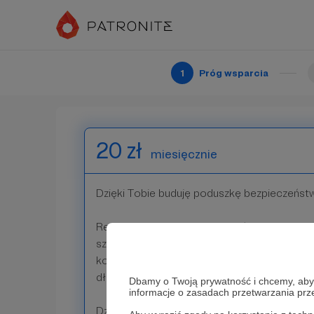
Wymienię Cię jako nowego patrona.
Raz w miesiącu otrzymasz ode mnie newslet
ciekawych wydarzeń kulturalnych.
1
Próg wsparcia
Patroni: 13
20 zł
miesięcznie
Dzięki Tobie buduję poduszkę bezpieczeństw
Rembrandt nie miał tyle szczęścia. W drugie
szczytowej formy artystycznej, musiał sprz
kolekcję, jak i dom w którym ją przechowywa
długi.
Dbamy o Twoją prywatność i chcemy, abyś 
informacje o zasadach przetwarzania pr
Dzięki Tobie mogę z nadzieją spojrzeć w przy