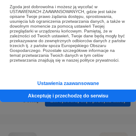
Prywatności
.
Zgoda jest dobrowolna i możesz ją wycofać w
USTAWIENIACH ZAAWANSOWANYCH, gdzie jest także
* Wyrażam zgodę na przetwarzanie moich danych
opisane Twoje prawo żądania dostępu, sprostowania,
osobowych podanych w formularzu rejestracyjnym w celu
usunięcia lub ograniczenia przetwarzania danych, a także w
dowolnym momencie za pomocą ustawień Twojej
prawidłowego świadczenia usług serwisu Patronite.
przeglądarki w urządzeniu końcowym. Pamiętaj, że w
zależności od Twoich ustawień, Twoje dane będą mogły być
Wyrażam zgodę na otrzymywanie drogą elektroniczną
przekazywane do zewnętrznych odbiorców danych z państw
trzecich tj. z państw spoza Europejskiego Obszaru
informacji handlowych - newslettera. Opcja ta może zostać
Gospodarczego. Pozostałe szczegółowe informacje na
zmieniona w ustawieniach konta.
temat przetwarzania Twoich danych w tym celów
przetwarzania znajdują się w naszej polityce prywatności.
Ustawienia zaawansowane
Akceptuję i przechodzę do serwisu
Cofnij
Zarejestruj się i przejdź dalej