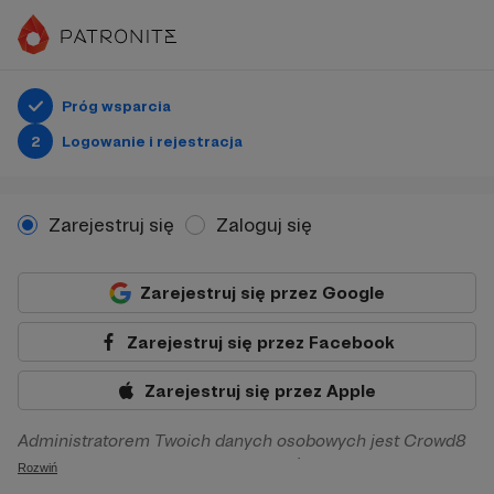
Próg wsparcia
2
Logowanie i rejestracja
Zarejestruj się
Zaloguj się
Zarejestruj się przez Google
Zarejestruj się przez Facebook
Zarejestruj się przez Apple
Administratorem Twoich danych osobowych jest Crowd8
sp. z o.o. z siedziba w Warszawie, ul. Żwirki i Wigury 16, 02-
Rozwiń
092 Warszawa. Twoje dane osobowe będą przetwarzane w