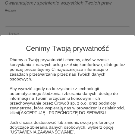
Gwarantujemy spełnienie wszystkich Twoich praw
szczególności w celu wykonania umowy zawartej z Tobą, w
wynikających z ogólnego rozporządzenia o ochronie
Rozwiń
tym do umożliwienia świadczenia usługi drogą
danych, tj. prawo dostępu, sprostowania oraz usunięcia
elektroniczną oraz pełnego korzystania z platformy
Twoich danych, ograniczenia ich przetwarzania, prawo do
Patronite.pl, w tym możliwości dokonywania oraz
ich przenoszenia, niepodlegania zautomatyzowanemu
otrzymywania wsparcia na naszej platformie oraz
podejmowaniu decyzji, w tym profilowaniu, a także prawo
dokonywania płatności.
wyrażenia sprzeciwu wobec przetwarzania Twoich danych
Cenimy Twoją prywatność
osobowych. Rejestracja dla osób niepełnoletnich możliwa
Dbamy o Twoją prywatność i chcemy, abyś w czasie
jest po przekazaniu podpisanego formularza "Zgodna na
korzystania z naszych usług czuł się komfortowo, dlatego też
założenie konta przez osobę niepełnoletnią", formularz
poniżej prezentujemy Ci najważniejsze informacje o
zasadach przetwarzania przez nas Twoich danych
dostępny jest na stronie regulaminu Patronite.pl.
osobowych.
Aby wyrazić zgody na korzystanie z technologii
automatycznego śledzenia i zbierania danych, dostęp do
informacji na Twoim urządzeniu końcowym i ich
przechowywanie przez Crowd8 sp. z o.o. oraz podmioty
zewnętrzne, które wspierają nas w prowadzeniu działalności,
kliknij AKCEPTUJĘ I PRZECHODZĘ DO SERWISU.
Jeśli chcesz dostosować lub zmienić swoje preferencje
dotyczące zbierania danych osobowych, wybierz opcję
* Zapoznałem się i akceptuję
Regulamin
serwisu oraz
Politykę
"USTAWIENIA ZAAWANSOWANE".