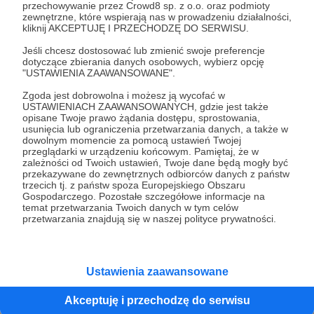
#PełnoetatowyOgrodnik
przechowywanie przez Crowd8 sp. z o.o. oraz podmioty
zewnętrzne, które wspierają nas w prowadzeniu działalności,
kliknij AKCEPTUJĘ I PRZECHODZĘ DO SERWISU.
Nasz ogród wymaga dużo pracy i troski. Każdy, kto
nas odwiedza, widzi piękną jabłoń, która co roku
Jeśli chcesz dostosować lub zmienić swoje preferencje
dotyczące zbierania danych osobowych, wybierz opcję
pięknie kwitnie tuż przed naszym tarasem.
"USTAWIENIA ZAAWANSOWANE".
Opiekując się nią, opiekujesz się wszystkimi
Zgoda jest dobrowolna i możesz ją wycofać w
roślinami w naszym ogrodzie!
USTAWIENIACH ZAAWANSOWANYCH, gdzie jest także
opisane Twoje prawo żądania dostępu, sprostowania,
usunięcia lub ograniczenia przetwarzania danych, a także w
Chcemy Ci podziękować umieszczając tabliczkę
dowolnym momencie za pomocą ustawień Twojej
pod właśnie tą jabłonką - znajdzie się na niej Twoje
przeglądarki w urządzeniu końcowym. Pamiętaj, że w
zależności od Twoich ustawień, Twoje dane będą mogły być
imię i nazwisko (lub pseudonim), a sama jabłonka
przekazywane do zewnętrznych odbiorców danych z państw
podziękuje Ci cieniem w upalne dni.
trzecich tj. z państw spoza Europejskiego Obszaru
Gospodarczego. Pozostałe szczegółowe informacje na
temat przetwarzania Twoich danych w tym celów
W ramach tego progu wsparcia otrzymasz także
przetwarzania znajdują się w naszej polityce prywatności.
upominki (nagrody) wymienione w pierwszych
trzech progach!
Ustawienia zaawansowane
Patroni: 0
Limit: 8
Akceptuję i przechodzę do serwisu