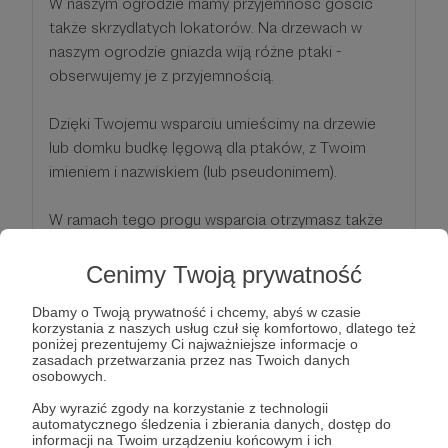
W naszym ogrodzie mamy przyjemność gościć
także skrzydlatych lokatorów. Na drzewach w
naszym ogrodzie gniazda wiją różne ptaki -
obserwujemy je z przyjemnością.
Dzięki Twojemu wsparciu umieścimy na drzewie
lub domku budkę lęgową dla ptaków, z Twoim
imieniem i nazwiskiem (lub pseudonimem).
W ramach tego progu wsparcia otrzymasz także
upominki (nagrody) wymienione wcześniej!
Cenimy Twoją prywatność
Patroni: 0
Limit: 10
Dbamy o Twoją prywatność i chcemy, abyś w czasie
korzystania z naszych usług czuł się komfortowo, dlatego też
poniżej prezentujemy Ci najważniejsze informacje o
zasadach przetwarzania przez nas Twoich danych
osobowych.
100 zł
miesięcznie
Aby wyrazić zgody na korzystanie z technologii
automatycznego śledzenia i zbierania danych, dostęp do
informacji na Twoim urządzeniu końcowym i ich