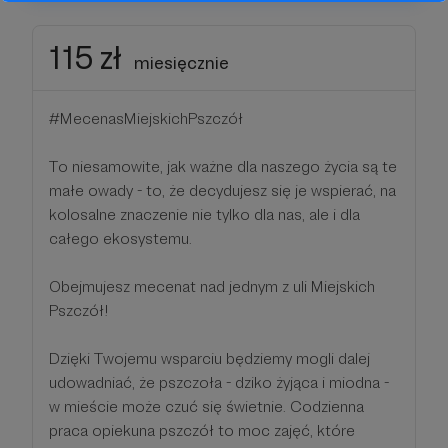
115 zł
miesięcznie
#MecenasMiejskichPszczół
To niesamowite, jak ważne dla naszego życia są te
małe owady - to, że decydujesz się je wspierać, na
kolosalne znaczenie nie tylko dla nas, ale i dla
całego ekosystemu.
Obejmujesz mecenat nad jednym z uli Miejskich
Pszczół!
Dzięki Twojemu wsparciu będziemy mogli dalej
udowadniać, że pszczoła - dziko żyjąca i miodna -
w mieście może czuć się świetnie. Codzienna
praca opiekuna pszczół to moc zajęć, które