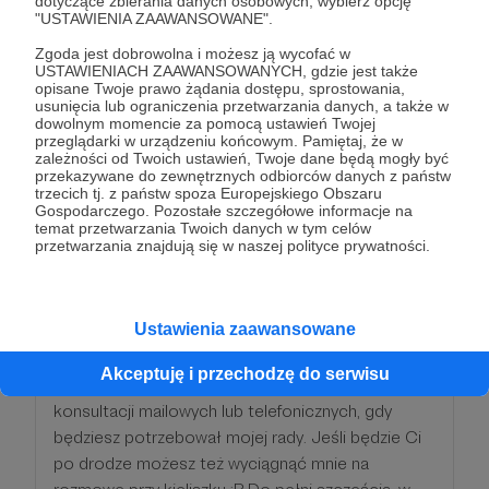
dotyczące zbierania danych osobowych, wybierz opcję
dostęp do materiałów, które nie będą szerzej
"USTAWIENIA ZAAWANSOWANE".
rozpowszechniane - zamkniętych webinarów, e-
Zgoda jest dobrowolna i możesz ją wycofać w
booków, opracowań, specjalnych alertów
USTAWIENIACH ZAAWANSOWANYCH, gdzie jest także
prawnych.
opisane Twoje prawo żądania dostępu, sprostowania,
usunięcia lub ograniczenia przetwarzania danych, a także w
dowolnym momencie za pomocą ustawień Twojej
Patroni: 0
przeglądarki w urządzeniu końcowym. Pamiętaj, że w
zależności od Twoich ustawień, Twoje dane będą mogły być
przekazywane do zewnętrznych odbiorców danych z państw
trzecich tj. z państw spoza Europejskiego Obszaru
Gospodarczego. Pozostałe szczegółowe informacje na
temat przetwarzania Twoich danych w tym celów
100 zł
miesięcznie
przetwarzania znajdują się w naszej polityce prywatności.
Dzięki Tobie będziemy mogli naprawiać świat! :D
Ustawienia zaawansowane
Twoje wsparcie pozwoli bowiem na realizację
nowych, ambitnych projektów. Zapewne jesteś
Akceptuję i przechodzę do serwisu
profesjonalistą, zatem docenisz możliwość
konsultacji mailowych lub telefonicznych, gdy
będziesz potrzebował mojej rady. Jeśli będzie Ci
po drodze możesz też wyciągnąć mnie na