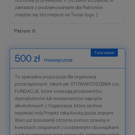
rozmowę przy kieliszku :P Do pełni szczęścia, w
zakładce z podziękowaniami dla Patronów,
znajdzie się też miejsce na Twoje logo :)
Patroni: 0
500 zł
miesięcznie
To specjalna propozycja dla organizacji
pozarządowych, takich jak STOWARZYSZENIA czy
FUNDACJE, które zrzeszają producentów,
dystrybutorów lub konsumentów napojów
alkoholowych ;) Organizacja, która zechce
wspierać mój Projekt taką kwotą (poza znanymi
Wam już bonusami) otrzyma pomoc prawną w
kwestiach związanych z codziennymi obowiązkami
a także nieograniczone prawo do zadawania pytań