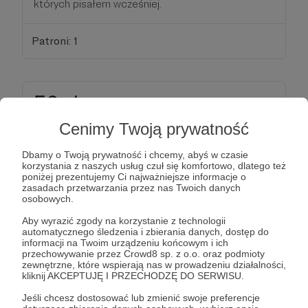
których pisałem wcześniej.
Patroni: 1
50 zł
miesięcznie
Cenimy Twoją prywatność
Zaczyna się robić poważnie. Starczy już wszak na
Dbamy o Twoją prywatność i chcemy, abyś w czasie
całą butelkę ;) Takie wsparcie oznacza, że uważasz
korzystania z naszych usług czuł się komfortowo, dlatego też
poniżej prezentujemy Ci najważniejsze informacje o
moją pracę za naprawdę ważną. W podzięce, poza
zasadach przetwarzania przez nas Twoich danych
bonusami o których już wiesz, będziesz mógł
osobowych.
dopisać do swoich akt, także współudział przy
Aby wyrazić zgody na korzystanie z technologii
tworzeniu bloga. Z wielką radością przyjmę raz na
automatycznego śledzenia i zbierania danych, dostęp do
informacji na Twoim urządzeniu końcowym i ich
kwartał, Twoją propozycję, mniej lub bardziej
przechowywanie przez Crowd8 sp. z o.o. oraz podmioty
prawniczo-alkoholowego tematu, z którym
zewnętrzne, które wspierają nas w prowadzeniu działalności,
kliknij AKCEPTUJĘ I PRZECHODZĘ DO SERWISU.
postaram się rozliczyć w blogowym wpisie ze
specjalną dedykacją dla Ciebie :) Otrzymasz także
Jeśli chcesz dostosować lub zmienić swoje preferencje