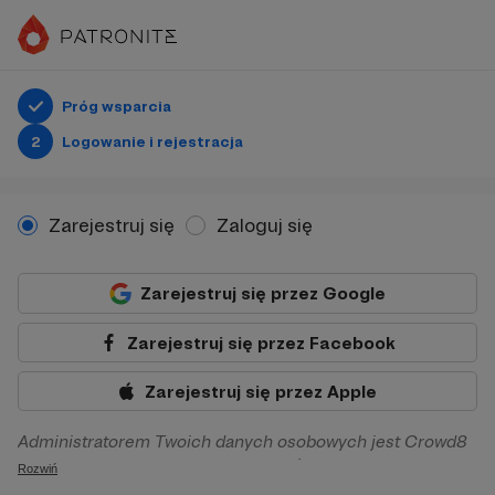
Próg wsparcia
2
Logowanie i rejestracja
Zarejestruj się
Zaloguj się
Zarejestruj się przez Google
Zarejestruj się przez Facebook
Zarejestruj się przez Apple
Administratorem Twoich danych osobowych jest Crowd8
sp. z o.o. z siedziba w Warszawie, ul. Żwirki i Wigury 16, 02-
Rozwiń
092 Warszawa. Twoje dane osobowe będą przetwarzane w