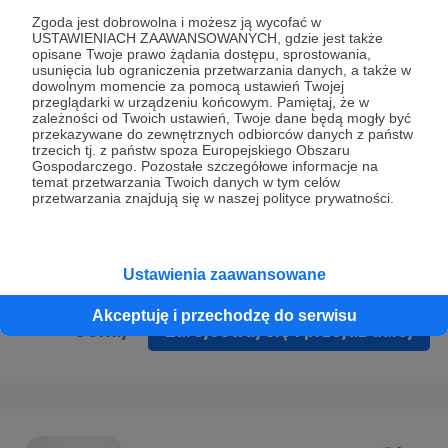
Prywatności
.
Zgoda jest dobrowolna i możesz ją wycofać w
USTAWIENIACH ZAAWANSOWANYCH, gdzie jest także
* Wyrażam zgodę na przetwarzanie moich danych
opisane Twoje prawo żądania dostępu, sprostowania,
osobowych podanych w formularzu rejestracyjnym w celu
usunięcia lub ograniczenia przetwarzania danych, a także w
dowolnym momencie za pomocą ustawień Twojej
prawidłowego świadczenia usług serwisu Patronite.
przeglądarki w urządzeniu końcowym. Pamiętaj, że w
zależności od Twoich ustawień, Twoje dane będą mogły być
Wyrażam zgodę na otrzymywanie drogą elektroniczną
przekazywane do zewnętrznych odbiorców danych z państw
trzecich tj. z państw spoza Europejskiego Obszaru
informacji handlowych - newslettera. Opcja ta może zostać
Gospodarczego. Pozostałe szczegółowe informacje na
zmieniona w ustawieniach konta.
temat przetwarzania Twoich danych w tym celów
przetwarzania znajdują się w naszej polityce prywatności.
Ustawienia zaawansowane
Akceptuję i przechodzę do serwisu
Cofnij
Zarejestruj się i przejdź dalej