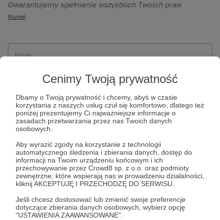
Gwarantujemy spełnienie wszystkich Twoich praw
szczególności w celu wykonania umowy zawartej z Tobą, w
wynikających z ogólnego rozporządzenia o ochronie
Rozwiń
tym do umożliwienia świadczenia usługi drogą
danych, tj. prawo dostępu, sprostowania oraz usunięcia
elektroniczną oraz pełnego korzystania z platformy
Twoich danych, ograniczenia ich przetwarzania, prawo do
Patronite.pl, w tym możliwości dokonywania oraz
ich przenoszenia, niepodlegania zautomatyzowanemu
otrzymywania wsparcia na naszej platformie oraz
podejmowaniu decyzji, w tym profilowaniu, a także prawo
dokonywania płatności.
wyrażenia sprzeciwu wobec przetwarzania Twoich danych
Cenimy Twoją prywatność
osobowych. Rejestracja dla osób niepełnoletnich możliwa
Dbamy o Twoją prywatność i chcemy, abyś w czasie
jest po przekazaniu podpisanego formularza "Zgodna na
korzystania z naszych usług czuł się komfortowo, dlatego też
założenie konta przez osobę niepełnoletnią", formularz
poniżej prezentujemy Ci najważniejsze informacje o
zasadach przetwarzania przez nas Twoich danych
dostępny jest na stronie regulaminu Patronite.pl.
osobowych.
Aby wyrazić zgody na korzystanie z technologii
automatycznego śledzenia i zbierania danych, dostęp do
informacji na Twoim urządzeniu końcowym i ich
przechowywanie przez Crowd8 sp. z o.o. oraz podmioty
zewnętrzne, które wspierają nas w prowadzeniu działalności,
kliknij AKCEPTUJĘ I PRZECHODZĘ DO SERWISU.
Jeśli chcesz dostosować lub zmienić swoje preferencje
dotyczące zbierania danych osobowych, wybierz opcję
* Zapoznałem się i akceptuję
Regulamin
serwisu oraz
Politykę
"USTAWIENIA ZAAWANSOWANE".