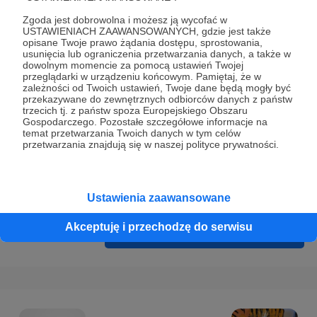
Prywatności
.
Zgoda jest dobrowolna i możesz ją wycofać w
* Wyrażam zgodę na przetwarzanie moich danych
USTAWIENIACH ZAAWANSOWANYCH, gdzie jest także
opisane Twoje prawo żądania dostępu, sprostowania,
osobowych podanych w formularzu rejestracyjnym w celu
usunięcia lub ograniczenia przetwarzania danych, a także w
prawidłowego świadczenia usług serwisu Patronite.
dowolnym momencie za pomocą ustawień Twojej
przeglądarki w urządzeniu końcowym. Pamiętaj, że w
zależności od Twoich ustawień, Twoje dane będą mogły być
Wyrażam zgodę na otrzymywanie drogą elektroniczną
przekazywane do zewnętrznych odbiorców danych z państw
informacji handlowych - newslettera. Opcja ta może zostać
trzecich tj. z państw spoza Europejskiego Obszaru
Gospodarczego. Pozostałe szczegółowe informacje na
zmieniona w ustawieniach konta.
temat przetwarzania Twoich danych w tym celów
przetwarzania znajdują się w naszej polityce prywatności.
Ustawienia zaawansowane
Akceptuję i przechodzę do serwisu
Cofnij
Zarejestruj się i przejdź dalej