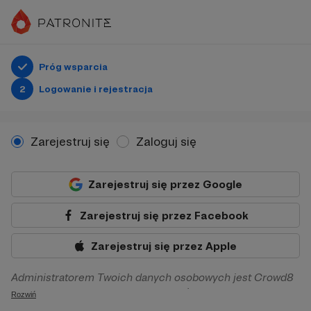
Próg wsparcia
2
Logowanie i rejestracja
Zarejestruj się
Zaloguj się
Zarejestruj się przez Google
Zarejestruj się przez Facebook
Zarejestruj się przez Apple
Administratorem Twoich danych osobowych jest Crowd8
sp. z o.o. z siedziba w Warszawie, ul. Żwirki i Wigury 16, 02-
Rozwiń
092 Warszawa. Twoje dane osobowe będą przetwarzane w