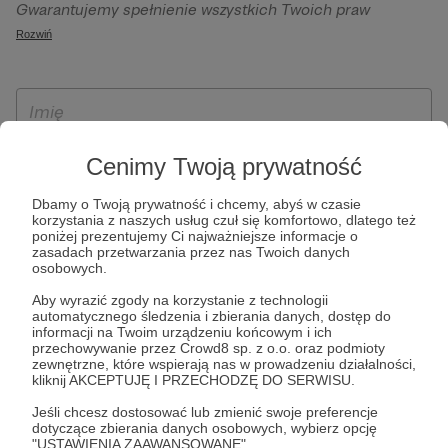
Gwarantujemy spełnienie wszystkich Twoich praw
szczególności w celu wykonania umowy zawartej z Tobą, w
wynikających z ogólnego rozporządzenia o ochronie
Rozwiń
tym do umożliwienia świadczenia usługi drogą
danych, tj. prawo dostępu, sprostowania oraz usunięcia
elektroniczną oraz pełnego korzystania z platformy
Twoich danych, ograniczenia ich przetwarzania, prawo do
Patronite.pl, w tym możliwości dokonywania oraz
ich przenoszenia, niepodlegania zautomatyzowanemu
otrzymywania wsparcia na naszej platformie oraz
podejmowaniu decyzji, w tym profilowaniu, a także prawo
dokonywania płatności.
wyrażenia sprzeciwu wobec przetwarzania Twoich danych
Cenimy Twoją prywatność
osobowych. Rejestracja dla osób niepełnoletnich możliwa
jest po przekazaniu podpisanego formularza "Zgodna na
Dbamy o Twoją prywatność i chcemy, abyś w czasie
korzystania z naszych usług czuł się komfortowo, dlatego też
założenie konta przez osobę niepełnoletnią", formularz
poniżej prezentujemy Ci najważniejsze informacje o
dostępny jest na stronie regulaminu Patronite.pl.
zasadach przetwarzania przez nas Twoich danych
osobowych.
Aby wyrazić zgody na korzystanie z technologii
automatycznego śledzenia i zbierania danych, dostęp do
informacji na Twoim urządzeniu końcowym i ich
przechowywanie przez Crowd8 sp. z o.o. oraz podmioty
zewnętrzne, które wspierają nas w prowadzeniu działalności,
kliknij AKCEPTUJĘ I PRZECHODZĘ DO SERWISU.
Jeśli chcesz dostosować lub zmienić swoje preferencje
* Zapoznałem się i akceptuję
Regulamin
serwisu oraz
Politykę
dotyczące zbierania danych osobowych, wybierz opcję
"USTAWIENIA ZAAWANSOWANE".