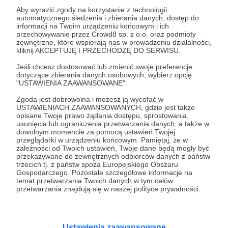
Aby wyrazić zgody na korzystanie z technologii
automatycznego śledzenia i zbierania danych, dostęp do
informacji na Twoim urządzeniu końcowym i ich
100 zł
przechowywanie przez Crowd8 sp. z o.o. oraz podmioty
miesięcznie
zewnętrzne, które wspierają nas w prowadzeniu działalności,
kliknij AKCEPTUJĘ I PRZECHODZĘ DO SERWISU.
Jeśli chcesz dostosować lub zmienić swoje preferencje
Dziękuję bardzo ! 100 zł to bardzo hojne wsparcie
dotyczące zbierania danych osobowych, wybierz opcję
dla kanału!
"USTAWIENIA ZAAWANSOWANE".
Oprócz nagród z niższych progów otrzymujesz:
Zgoda jest dobrowolna i możesz ją wycofać w
USTAWIENIACH ZAAWANSOWANYCH, gdzie jest także
opisane Twoje prawo żądania dostępu, sprostowania,
🐝 kartki i pamiątki z wszystkich podróży
usunięcia lub ograniczenia przetwarzania danych, a także w
pszczelarskich oraz mega paczkę z słodkościami
dowolnym momencie za pomocą ustawień Twojej
przeglądarki w urządzeniu końcowym. Pamiętaj, że w
z pasieki dwa razy do roku!
zależności od Twoich ustawień, Twoje dane będą mogły być
🐝 możliwość odwiedzenia mnie na pasiece po
przekazywane do zewnętrznych odbiorców danych z państw
trzecich tj. z państw spoza Europejskiego Obszaru
wcześniejszym umówieniu wizyty!
Gospodarczego. Pozostałe szczegółowe informacje na
temat przetwarzania Twoich danych w tym celów
przetwarzania znajdują się w naszej polityce prywatności.
Patroni: 0
Ustawienia zaawansowane