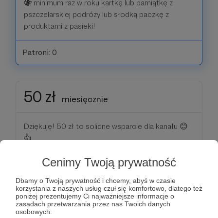
🐝 minimum raz w roku kartkę lub pamiątkę z
pszczelarskiej podróży lub słodką paczkę z
produktami z pasieki!
Patroni: 0
50 zł
miesięcznie
Dziękuję! 50 zł to solidne wsparcie dla kanału 😊
👍
Oprócz nagród z niższych progów dostajesz w
Cenimy Twoją prywatność
zamian również:
🐝 pamiątkę z pszczelarskiej podróży lub większy
Dbamy o Twoją prywatność i chcemy, abyś w czasie
zestaw słodkości z pasieki raz w roku!
korzystania z naszych usług czuł się komfortowo, dlatego też
poniżej prezentujemy Ci najważniejsze informacje o
zasadach przetwarzania przez nas Twoich danych
Patroni: 0
osobowych.