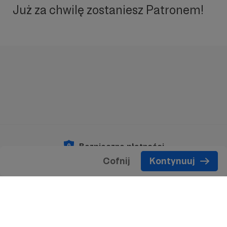
Już za chwilę zostaniesz Patronem!
Bezpieczne płatności
Cofnij
Kontynuuj
Copyright 2026 © Patronite.
Wszelkie prawa
zastrzeżone.