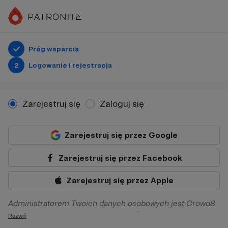
Próg wsparcia
2
Logowanie i rejestracja
Zarejestruj się
Zaloguj się
Zarejestruj się przez Google
Zarejestruj się przez Facebook
Zarejestruj się przez Apple
Administratorem Twoich danych osobowych jest Crowd8
sp. z o.o. z siedziba w Warszawie, ul. Żwirki i Wigury 16, 02-
Rozwiń
092 Warszawa. Twoje dane osobowe będą przetwarzane w