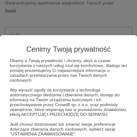
Gwarantujemy spełnienie wszystkich Twoich praw
szczególności w celu wykonania umowy zawartej z Tobą, w
wynikających z ogólnego rozporządzenia o ochronie
Rozwiń
tym do umożliwienia świadczenia usługi drogą
danych, tj. prawo dostępu, sprostowania oraz usunięcia
elektroniczną oraz pełnego korzystania z platformy
Twoich danych, ograniczenia ich przetwarzania, prawo do
Patronite.pl, w tym możliwości dokonywania oraz
ich przenoszenia, niepodlegania zautomatyzowanemu
otrzymywania wsparcia na naszej platformie oraz
podejmowaniu decyzji, w tym profilowaniu, a także prawo
dokonywania płatności.
wyrażenia sprzeciwu wobec przetwarzania Twoich danych
Cenimy Twoją prywatność
osobowych. Rejestracja dla osób niepełnoletnich możliwa
Dbamy o Twoją prywatność i chcemy, abyś w czasie
jest po przekazaniu podpisanego formularza "Zgodna na
korzystania z naszych usług czuł się komfortowo, dlatego też
założenie konta przez osobę niepełnoletnią", formularz
poniżej prezentujemy Ci najważniejsze informacje o
zasadach przetwarzania przez nas Twoich danych
dostępny jest na stronie regulaminu Patronite.pl.
osobowych.
Aby wyrazić zgody na korzystanie z technologii
automatycznego śledzenia i zbierania danych, dostęp do
informacji na Twoim urządzeniu końcowym i ich
przechowywanie przez Crowd8 sp. z o.o. oraz podmioty
zewnętrzne, które wspierają nas w prowadzeniu działalności,
kliknij AKCEPTUJĘ I PRZECHODZĘ DO SERWISU.
Jeśli chcesz dostosować lub zmienić swoje preferencje
dotyczące zbierania danych osobowych, wybierz opcję
* Zapoznałem się i akceptuję
Regulamin
serwisu oraz
Politykę
"USTAWIENIA ZAAWANSOWANE".