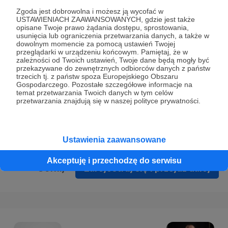
Prywatności
.
Zgoda jest dobrowolna i możesz ją wycofać w
USTAWIENIACH ZAAWANSOWANYCH, gdzie jest także
* Wyrażam zgodę na przetwarzanie moich danych
opisane Twoje prawo żądania dostępu, sprostowania,
osobowych podanych w formularzu rejestracyjnym w celu
usunięcia lub ograniczenia przetwarzania danych, a także w
dowolnym momencie za pomocą ustawień Twojej
prawidłowego świadczenia usług serwisu Patronite.
przeglądarki w urządzeniu końcowym. Pamiętaj, że w
zależności od Twoich ustawień, Twoje dane będą mogły być
Wyrażam zgodę na otrzymywanie drogą elektroniczną
przekazywane do zewnętrznych odbiorców danych z państw
trzecich tj. z państw spoza Europejskiego Obszaru
informacji handlowych - newslettera. Opcja ta może zostać
Gospodarczego. Pozostałe szczegółowe informacje na
zmieniona w ustawieniach konta.
temat przetwarzania Twoich danych w tym celów
przetwarzania znajdują się w naszej polityce prywatności.
Ustawienia zaawansowane
Akceptuję i przechodzę do serwisu
Cofnij
Zarejestruj się i przejdź dalej