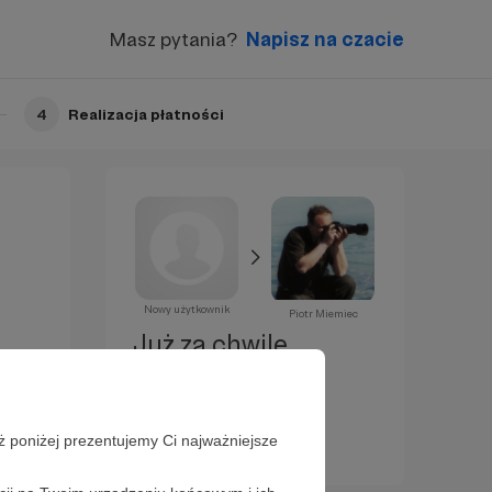
Masz pytania?
Napisz na czacie
4
Realizacja płatności
Nowy użytkownik
Piotr Miemiec
Już za chwilę
zostaniesz
Patronem!
ż poniżej prezentujemy Ci najważniejsze