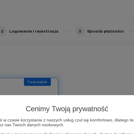
2
Logowanie i rejestracja
3
Sposób płatności
dla mnie satysfakcją, że
Cenimy Twoją prywatność
 osobom jak Ty, będę
zdjęć, aby korzystanie z
w czasie korzystania z naszych usług czuł się komfortowo, dlatego te
zez nas Twoich danych osobowych.
zapomnę wspomnieć o