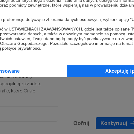
ologii automatycznego śledzenia i zbierania danych, dostęp do inform
 oraz podmioty zewnętrzne, które wspierają nas w prowadzeniu dział
oje preferencje dotyczące zbierania danych osobowych, wybierz op
ofać w USTAWIENIACH ZAAWANSOWANYCH, gdzie jest także opisane Tw
a przetwarzania danych, a także w dowolnym momencie za pomocą usta
 Twoich ustawień, Twoje dane będą mogły być przekazywane do zewnę
go Obszaru Gospodarczego. Pozostałe szczegółowe informacje na temat
 polityce prywatności.
 dla mnie satysfakcją, że
 przeznaczyć tą kwotę na
ansowane
Akceptuję i 
ście nie zapomnę
pecjalnej zakładce.
fie, które Ci się
Cofnij
Kontynuuj