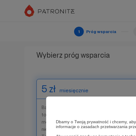
1
Próg wsparcia
Wybierz próg wsparcia
5 zł
miesięcznie
Bardzo dziękuję za wsparcie! Twoje 5 zł jest 
to co robię, Tobie się podoba. Dzięki takim
mógł systematycznie ulepszać swoją galerię 
Dbamy o Twoją prywatność i chcemy, abyś 
informacje o zasadach przetwarzania pr
niej było coraz to lepsze. Oczywiście nie 