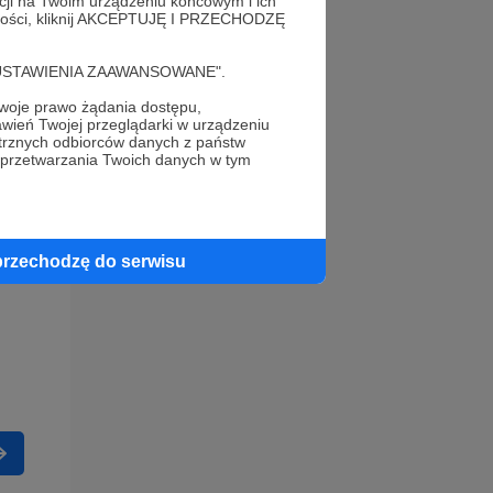
acji na Twoim urządzeniu końcowym i ich
alności, kliknij AKCEPTUJĘ I PRZECHODZĘ
cję "USTAWIENIA ZAAWANSOWANE".
oje prawo żądania dostępu,
wień Twojej przeglądarki w urządzeniu
trznych odbiorców danych z państw
 przetwarzania Twoich danych w tym
przechodzę do serwisu