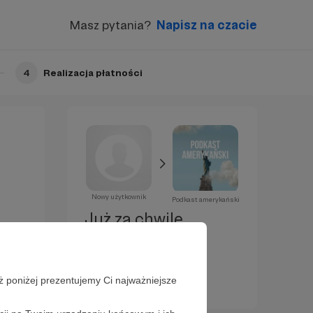
Masz pytania?
Napisz na czacie
4
Realizacja płatności
Nowy użytkownik
Podkast amerykański
Już za chwilę
zostaniesz
Patronem!
ż poniżej prezentujemy Ci najważniejsze