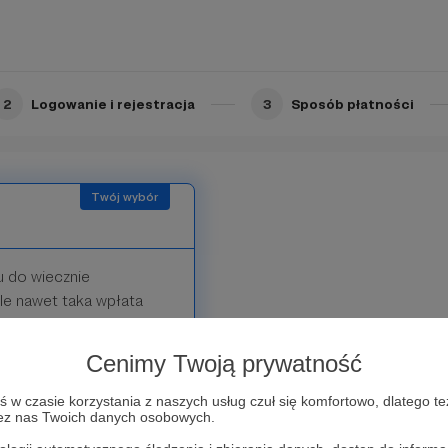
2
Logowanie i rejestracja
3
Sposób płatności
u do wiecznie
le nawet taka wpłata
dziękujemy!
Cenimy Twoją prywatność
w czasie korzystania z naszych usług czuł się komfortowo, dlatego te
zez nas Twoich danych osobowych.