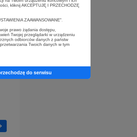
acji na Twoim urządzeniu końcowym i ich
alności, kliknij AKCEPTUJĘ I PRZECHODZĘ
cję "USTAWIENIA ZAAWANSOWANE".
oje prawo żądania dostępu,
wień Twojej przeglądarki w urządzeniu
trznych odbiorców danych z państw
 przetwarzania Twoich danych w tym
przechodzę do serwisu