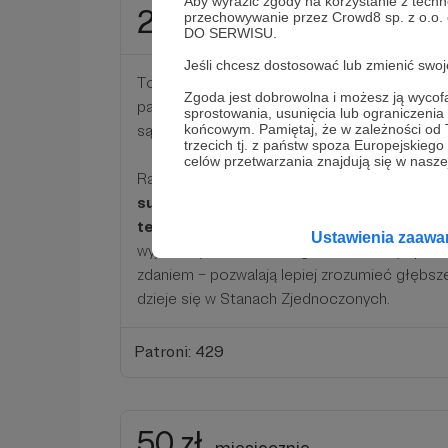
Aby wyrazić zgody na korzystanie z techn
20 zł
przechowywanie przez Crowd8 sp. z o.o.
miesięcznie
DO SERWISU.
Jeśli chcesz dostosować lub zmienić sw
To już ponad cztery dolary, czyli nieco więcej
Zgoda jest dobrowolna i możesz ją wyc
papierowy numer „New York Timesa”. Dobrze
sprostowania, usunięcia lub ograniczeni
są znacznie tańsze.
końcowym. Pamiętaj, że w zależności od
trzecich tj. z państw spoza Europejskie
celów przetwarzania znajdują się w naszej
Raz na miesiąc prześlemy Wam także przygo
subiektywny przegląd najciekawszych, 
temat amerykańskiej polityki, społeczeń
Ustawienia zaaw
wyjaśnimy w nim, dlaczego tak nam się spod
zdaniem – pozwalają lepiej zrozumieć głębsze
dzieje się w Stanach Zjednoczonych.
Patroni: 429
50 zł
miesięcznie