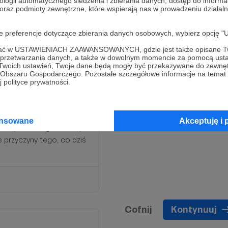
ologii automatycznego śledzenia i zbierania danych, dostęp do inform
 oraz podmioty zewnętrzne, które wspierają nas w prowadzeniu dział
oje preferencje dotyczące zbierania danych osobowych, wybierz op
 niż kosztuje jeden
ofać w USTAWIENIACH ZAAWANSOWANYCH, gdzie jest także opisane Tw
, że cyfrowe prenumeraty
a przetwarzania danych, a także w dowolnym momencie za pomocą usta
 Twoich ustawień, Twoje dane będą mogły być przekazywane do zewnę
go Obszaru Gospodarczego. Pozostałe szczegółowe informacje na temat
 polityce prywatności.
towany przez nas
bieżących tekstów na
stwa i kultury
. Krótko
ansowane
Akceptuję i 
obały i dlaczego – naszym
 przyczyny tego, co dziś
Cofnij
Kontynuuj