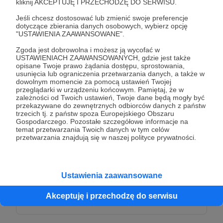
kliknij AKCEPTUJĘ I PRZECHODZĘ DO SERWISU.
Jeśli chcesz dostosować lub zmienić swoje preferencje
150 zł
miesięcznie
dotyczące zbierania danych osobowych, wybierz opcję
"USTAWIENIA ZAAWANSOWANE".
Zgoda jest dobrowolna i możesz ją wycofać w
🍷🌿 W Gruzji wina produkowane są w sposób,
USTAWIENIACH ZAAWANSOWANYCH, gdzie jest także
opisane Twoje prawo żądania dostępu, sprostowania,
który ma ponad 8 tysięcy lat tradycji! Kiedyś wina
usunięcia lub ograniczenia przetwarzania danych, a także w
fermentowano w glinianych amforach zakopanych
dowolnym momencie za pomocą ustawień Twojej
przeglądarki w urządzeniu końcowym. Pamiętaj, że w
w ziemi, znanych jako qvevri. Ta tradycyjna metoda
zależności od Twoich ustawień, Twoje dane będą mogły być
produkcji wina, która wykorzystuje naturalne
przekazywane do zewnętrznych odbiorców danych z państw
trzecich tj. z państw spoza Europejskiego Obszaru
procesy fermentacji, jest wciąż stosowana i
Gospodarczego. Pozostałe szczegółowe informacje na
uznawana za jedno z najstarszych podejść do
temat przetwarzania Twoich danych w tym celów
przetwarzania znajdują się w naszej polityce prywatności.
winifikacji na świecie.
Mam nadzieję, że wspólnie napijemy się dobrego
wina, żeby podziękować Wam za wsparcie!
Ustawienia zaawansowane
Akceptuję i przechodzę do serwisu
Patroni: 0