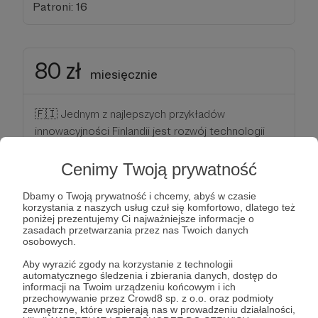
Patroni: 16
80 zł
miesięcznie
🇫🇮 Jednym z najlepszych przykładów
innowacyjności Finlandii jest rozwój technologii
5G. Finlandzkie firmy, takie jak Nokia, są liderami w
tej dziedzinie, a kraj ten jest znany z
Cenimy Twoją prywatność
zaawansowanych badań i wdrażania najnowszych
Dbamy o Twoją prywatność i chcemy, abyś w czasie
rozwiązań telekomunikacyjnych.
korzystania z naszych usług czuł się komfortowo, dlatego też
poniżej prezentujemy Ci najważniejsze informacje o
zasadach przetwarzania przez nas Twoich danych
Twoje wsparcie, to dla mnie kolejne innowacyjne
osobowych.
projekty!
Aby wyrazić zgody na korzystanie z technologii
automatycznego śledzenia i zbierania danych, dostęp do
informacji na Twoim urządzeniu końcowym i ich
Patroni: 2
przechowywanie przez Crowd8 sp. z o.o. oraz podmioty
zewnętrzne, które wspierają nas w prowadzeniu działalności,