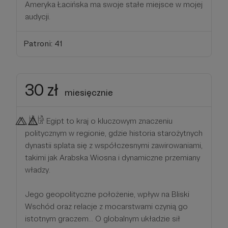
Ameryka Łacińska ma swoje stałe miejsce w mojej
audycji.
Patroni: 41
30 zł
miesięcznie
⃤ ⃤ 𓀛 ⃤⃤⃤⃤𓀛 Egipt to kraj o kluczowym znaczeniu
politycznym w regionie, gdzie historia starożytnych
dynastii splata się z współczesnymi zawirowaniami,
takimi jak Arabska Wiosna i dynamiczne przemiany
władzy.
Jego geopolityczne położenie, wpływ na Bliski
Wschód oraz relacje z mocarstwami czynią go
istotnym graczem... O globalnym układzie sił