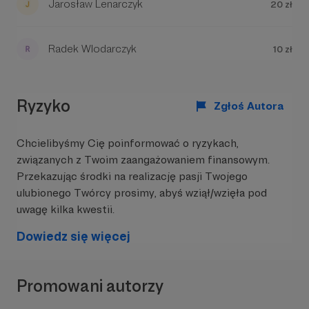
Jarosław Lenarczyk
20 zł
Swoich słuchaczy traktuję z szacunkiem, dlatego
nie mówię im jak mają myśleć. Swoim Gościom
Radek Wlodarczyk
10 zł
daję się wypowiedzieć, nie przerywam i z reguły
nie dyskutuję. To Wy ocenicie. Wśród
największych zalet audycji wskazujecie na fakt, że
ukazuje się regularnie, systematycznie, a w
Ryzyko
Zgłoś Autora
trakcie mojego urlopu - nadrabiacie starsze
materiały.
Chcielibyśmy Cię poinformować o ryzykach,
Współpracowałem ze środowiskiem Krytyki
związanych z Twoim zaangażowaniem finansowym.
Politycznej, bywali u mnie narodowcy. Pojawiały
Przekazując środki na realizację pasji Twojego
się osoby związane z partią "Razem" i
ulubionego Twórcy prosimy, abyś wziął/wzięła pod
"Konfederacją". Urzędnicy państwowi i
wykładowcy mniejszych ośrodków akademickich.
uwagę kilka kwestii.
Gazeta Wyborcza i "W Sieci". "Kultura Liberalna" i
Dowiedz się więcej
"Gość Niedzielny".
Promowani autorzy