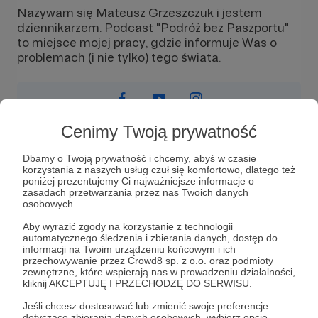
Nazywam się Mateusz Grzeszczuk i jestem
dziennikarzem. Podcast "Podróż bez Paszportu"
to miejsce mojej pracy, gdzie informuje Was o
problemach (i nie tylko) tego świata.
Cenimy Twoją prywatność
Wiadomość
Obserwuj
Dbamy o Twoją prywatność i chcemy, abyś w czasie
korzystania z naszych usług czuł się komfortowo, dlatego też
poniżej prezentujemy Ci najważniejsze informacje o
zasadach przetwarzania przez nas Twoich danych
osobowych.
Aby wyrazić zgody na korzystanie z technologii
automatycznego śledzenia i zbierania danych, dostęp do
informacji na Twoim urządzeniu końcowym i ich
przechowywanie przez Crowd8 sp. z o.o. oraz podmioty
zewnętrzne, które wspierają nas w prowadzeniu działalności,
kliknij AKCEPTUJĘ I PRZECHODZĘ DO SERWISU.
Cześć! Nazywam się Mateusz. Pracuję w
PR&Marketingu. Jestem związany z ruchem
Jeśli chcesz dostosować lub zmienić swoje preferencje
dotyczące zbierania danych osobowych, wybierz opcję