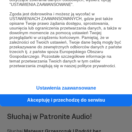
skautowym, uwielbiam reportaż, whisky i jazdę
"USTAWIENIA ZAAWANSOWANE".
rowerem.
Zgoda jest dobrowolna i możesz ją wycofać w
Podcast
"Podróż bez Paszportu"
powstał w
USTAWIENIACH ZAAWANSOWANYCH, gdzie jest także
październiku 2020 roku. Efekt swoich
opisane Twoje prawo żądania dostępu, sprostowania,
usunięcia lub ograniczenia przetwarzania danych, a także w
zainteresowań stosunkami międzynarodowymi,
dowolnym momencie za pomocą ustawień Twojej
historią czy geopolityką - przełożyłem na
dźwięki
przeglądarki w urządzeniu końcowym. Pamiętaj, że w
audycji.
Dziś to społeczność kilkudziesięciu
zależności od Twoich ustawień, Twoje dane będą mogły być
przekazywane do zewnętrznych odbiorców danych z państw
tysięcy osób, którzy chcą o świecie wiedzieć
trzecich tj. z państw spoza Europejskiego Obszaru
więcej. I to chyba
dobrze,
bo przecież
Gospodarczego. Pozostałe szczegółowe informacje na
przekonujemy się każdego dnia, że to, co dzieje
temat przetwarzania Twoich danych w tym celów
przetwarzania znajdują się w naszej polityce prywatności.
się poza naszymi granicami, ma ogromny wpływ
na kraj nad Wisłą.
Ustawienia zaawansowane
Rozwiń opis
Akceptuję i przechodzę do serwisu
Słuchaj w Patronite Audio!
Słuchaj
Mateusz Grzeszczuk | Podróż bez