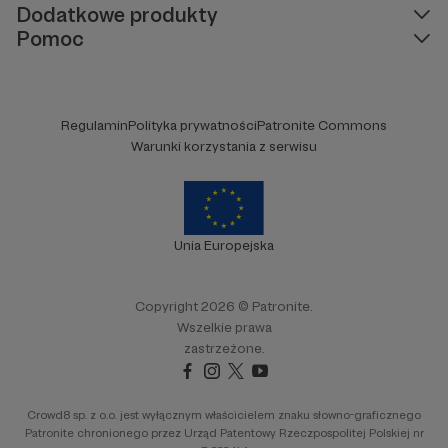
Dodatkowe produkty
ustawienia
polityki prywatności
Pomoc
Regulamin
Polityka prywatności
Patronite Commons
Warunki korzystania z serwisu
Unia Europejska
Copyright 2026 © Patronite.
W tym miejscu powinna być zewnętrzna
Wszelkie prawa
treść
zastrzeżone.
Aby zobaczyć treść musisz zmienić
ustawienia
polityki prywatności
Crowd8 sp. z o.o. jest wyłącznym właścicielem znaku słowno-graficznego
Patronite chronionego przez Urząd Patentowy Rzeczpospolitej Polskiej nr