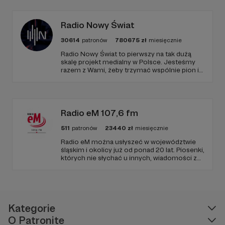
Radio Nowy Świat
Mogę się rozwijać, robić swoje - dzięki Waszemu
30614
patronów
780675
zł
miesięcznie
regularnemu wsparciu.
Radio Nowy Świat to pierwszy na tak dużą
skalę projekt medialny w Polsce. Jesteśmy
Dziękuję Wam za oznaki wsparcia, sympatii i
razem z Wami, żeby trzymać wspólnie pion i
pomysły.
poziom. Jeśli chcesz nam w tym pomóc -
zapraszamy, miejsca nie zabraknie. :)
Na zakończenie moje ostatnie opublikowane,
ulubione odcinki :)
Radio eM 107,6 fm
511
patronów
23440
zł
miesięcznie
Radio eM można usłyszeć w województwie
śląskim i okolicy już od ponad 20 lat. Piosenki,
których nie słychać u innych, wiadomości z
regionu, wartościowe treści, no i dobry
humor. To wszystko znajdziecie u nas.
Jesteście z nami każdego dnia, a teraz
zachęcamy - zostańcie naszymi Patronami!
W tym miejscu powinna być zewnętrzna
treść
Kategorie
O Patronite
Aby zobaczyć treść musisz zmienić