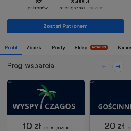
182
3 495 zł
patronów
miesięcznie
łącznie
Zostań Patronem
Profil
Zbiórki
Posty
Sklep
Kome
NOWOŚĆ
Progi wsparcia
10 zł
20 zł
miesięcznie
m