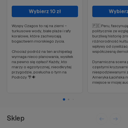
Wybierz 10 zł
Wybierz
Wyspy Czagos to raj na ziemi –
🇵🇪 Peru, fascynują
turkusowe wody, białe plaże i rafy
politycznie ze wzgl
koralowe, które zachwycają
burzliwą historię z
bogactwem morskiego życia.
różnorodność kult
wpływy od cywilizac
Chociaż podróż na ten archipelag
współczesną demok
wymaga nieco planowania, wysiłek
na pewno się opłaci! Każdy, kto
Dynamiczna scena p
marzy o egzotycznej, nieodkrytej
częstymi kryzysami 
przygodzie, posłucha o tym na
niespodziewanymi z
Podróży 🌴🐠
Ameryka Łacińska m
miejsce w mojej aud
Sklep