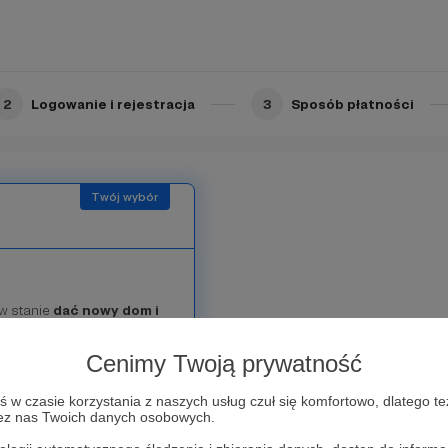
portalu, chyba że nie będą
rosz się liczy!
2
Logowanie i rejestracja
3
Sposób płatności
w stanie
dać nowy dom i
dzięczni za Waszą pomoc!
portalu, chyba że nie będą
Cenimy Twoją prywatność
adzim opiekunem!
??
że się z tym wielka
w czasie korzystania z naszych usług czuł się komfortowo, dlatego te
zez nas Twoich danych osobowych.
ostają drugą szansę na
oś piękniejszego?