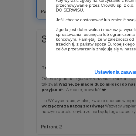
Aby wyrazić zgody na korzystanie z techn
przechowywanie przez Crowd8 sp. z o.o.
DO SERWISU.
Patroni: 0
Jeśli chcesz dostosować lub zmienić sw
Zgoda jest dobrowolna i możesz ją wyc
sprostowania, usunięcia lub ograniczeni
30 zł
końcowym. Pamiętaj, że w zależności od
miesięcznie
trzecich tj. z państw spoza Europejskie
celów przetwarzania znajdują się w naszej
Gadzi Patron
To próg dla tych, którzy chcą po prostu wes
Ustawienia zaaw
Od teraz jesteście
gadzimi rodzicami...
Pardon!
Ga
tak zwał!
Ważne, że macie dużo miłości do na
przyjaciół...
A macie, prawda? ❤️
To WY wybieracie, w jakiej kwocie chcecie wespr
wdzięczni za każdą złotówkę!
Wszyscy wspier
naszym portalu, chyba że nie będą tego sobie ży
Patroni: 2