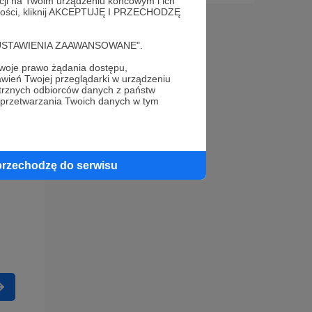
acji na Twoim urządzeniu końcowym i ich
alności, kliknij AKCEPTUJĘ I PRZECHODZĘ
cję "USTAWIENIA ZAAWANSOWANE".
oje prawo żądania dostępu,
wień Twojej przeglądarki w urządzeniu
trznych odbiorców danych z państw
 przetwarzania Twoich danych w tym
przechodzę do serwisu