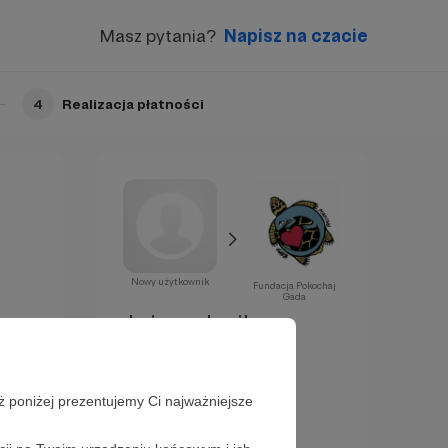
Masz pytania?
Napisz na czacie
4
Realizacja płatności
Nowy użytkownik
Fundacja Pokochaj
Gada
Już za chwilę
zostaniesz
Patronem!
ż poniżej prezentujemy Ci najważniejsze