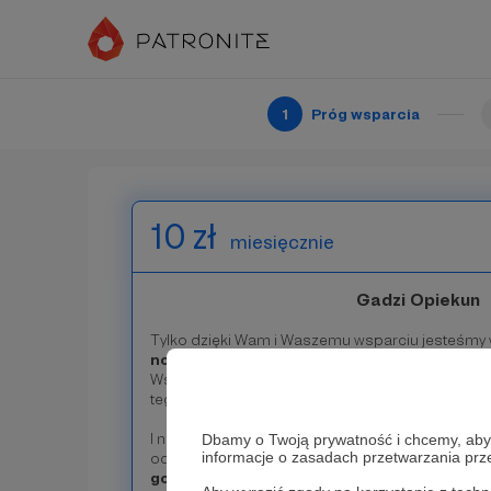
Na dobry początek i rozmnożenie.
Wszyscy wspierający będą wymienieni na naszym 
tego sobie życzyć. Każda forma wsparcia i każdy g
Dziękujemy, że jesteście z nami!
1
Próg wsparcia
Patroni: 0
10 zł
miesięcznie
Gadzi Opiekun
Tylko dzięki Wam i Waszemu wsparciu jesteśmy 
nowe życie
naszym podopiecznym. Jesteśmy w
Wszyscy wspierający będą wymienieni na naszym 
tego sobie życzyć.
Od teraz mianujemy Was...
G
I niech Was nie zwiedzie ten swawolny ton, bo wią
Dbamy o Twoją prywatność i chcemy, abyś 
informacje o zasadach przetwarzania pr
odpowiedzialność. W końcu
dzięki Wam gady d
godne i wartościowe życie!
❤️ Czy może być c