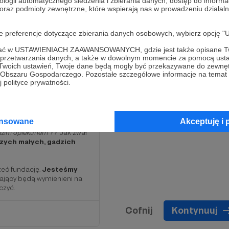
ologii automatycznego śledzenia i zbierania danych, dostęp do inform
 oraz podmioty zewnętrzne, które wspierają nas w prowadzeniu dział
oje preferencje dotyczące zbierania danych osobowych, wybierz op
ofać w USTAWIENIACH ZAAWANSOWANYCH, gdzie jest także opisane Tw
a przetwarzania danych, a także w dowolnym momencie za pomocą usta
 Twoich ustawień, Twoje dane będą mogły być przekazywane do zewnę
go Obszaru Gospodarczego. Pozostałe szczegółowe informacje na temat
 polityce prywatności.
przeć bardziej.
ansowane
Akceptuję i 
dzim opiekunem
?? Jak zwał
szych małych, gadzich
zeć fundację.
Jesteśmy
ający będą wymienieni na
czyć.
Cofnij
Kontynuuj