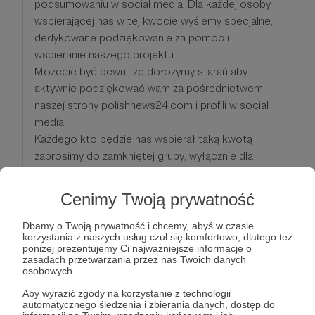
podsumowaniu w social media. Dla każdej osoby
wspierającej nas w tej kwocie wyślemy specjalne,
dedykowane podziękowanie za pomoc i
wspieranie naszego projektu.
Możecie być pewni, że dołożymy starań aby
aktywnie podziękować wam za pośrednictwem
naszej strony polishnews24.com i profili w social
media.
Każdego kto będzie nas wspierał taką kwotą
zaprosimy do zamkniętej grupy, wyłącznie dla
Patronów.
W imieniu naszego całego skromnego zespołu
Cenimy Twoją prywatność
WIELKIE DZIEKI!!! za okazane wsparcie!
Pozdrawiamy,
Dbamy o Twoją prywatność i chcemy, abyś w czasie
korzystania z naszych usług czuł się komfortowo, dlatego też
Redakcja portalu PolishNews24.com
poniżej prezentujemy Ci najważniejsze informacje o
zasadach przetwarzania przez nas Twoich danych
osobowych.
Patroni: 0
Aby wyrazić zgody na korzystanie z technologii
automatycznego śledzenia i zbierania danych, dostęp do