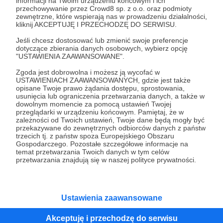
informacji na Twoim urządzeniu końcowym i ich
przechowywanie przez Crowd8 sp. z o.o. oraz podmioty
100 zł
zewnętrzne, które wspierają nas w prowadzeniu działalności,
miesięcznie
kliknij AKCEPTUJĘ I PRZECHODZĘ DO SERWISU.
Jeśli chcesz dostosować lub zmienić swoje preferencje
dotyczące zbierania danych osobowych, wybierz opcję
Złoty Patron PolishNews24
"USTAWIENIA ZAAWANSOWANE".
Zgoda jest dobrowolna i możesz ją wycofać w
Wpłacając kwotę 100zl zyskujesz status Złotego
USTAWIENIACH ZAAWANSOWANYCH, gdzie jest także
Patrona projektu Polisews24.com
opisane Twoje prawo żądania dostępu, sprostowania,
usunięcia lub ograniczenia przetwarzania danych, a także w
dowolnym momencie za pomocą ustawień Twojej
Informacje opublikujemy w specjalnej sekcji na
przeglądarki w urządzeniu końcowym. Pamiętaj, że w
zależności od Twoich ustawień, Twoje dane będą mogły być
naszej stronie internetowej, a także profilach w
przekazywane do zewnętrznych odbiorców danych z państw
mediach społecznościowych.
trzecich tj. z państw spoza Europejskiego Obszaru
Gospodarczego. Pozostałe szczegółowe informacje na
temat przetwarzania Twoich danych w tym celów
Każdy z naszych Patronów otrzyma grafikę “ Złoty
przetwarzania znajdują się w naszej polityce prywatności.
Patron Polisews24.com „ do umieszczenia i
publikacji w social media lub na własnych stronach
www.
Ustawienia zaawansowane
Każdego kto będzie nas wspierał taką kwotą
zaprosimy do zamkniętej grupy, wyłącznie dla
Akceptuję i przechodzę do serwisu