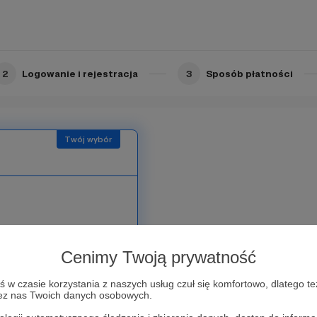
2
Logowanie i rejestracja
3
Sposób płatności
nimy na na stronie
oni, a także w specjalnym
Cenimy Twoją prywatność
Dla każdej osoby
jalne, dedykowane
w czasie korzystania z naszych usług czuł się komfortowo, dlatego te
zez nas Twoich danych osobowych.
o projektu.
 aktywnie podziękować