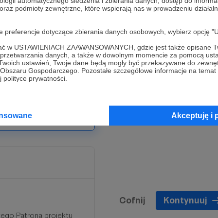
ologii automatycznego śledzenia i zbierania danych, dostęp do inform
 oraz podmioty zewnętrzne, które wspierają nas w prowadzeniu dział
ews24.com i profili w
oje preferencje dotyczące zbierania danych osobowych, wybierz op
 zaprosimy do zamkniętej
ofać w USTAWIENIACH ZAAWANSOWANYCH, gdzie jest także opisane Tw
a przetwarzania danych, a także w dowolnym momencie za pomocą usta
u WIELKIE DZIEKI!!! za
 Twoich ustawień, Twoje dane będą mogły być przekazywane do zewnę
go Obszaru Gospodarczego. Pozostałe szczegółowe informacje na temat
 polityce prywatności.
ansowane
Akceptuję i 
Cofnij
Kontynuuj
tego Patrona projektu