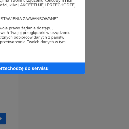
acji na Twoim urządzeniu końcowym i ich
alności, kliknij AKCEPTUJĘ I PRZECHODZĘ
cję "USTAWIENIA ZAAWANSOWANE".
oje prawo żądania dostępu,
wień Twojej przeglądarki w urządzeniu
trznych odbiorców danych z państw
 przetwarzania Twoich danych w tym
przechodzę do serwisu