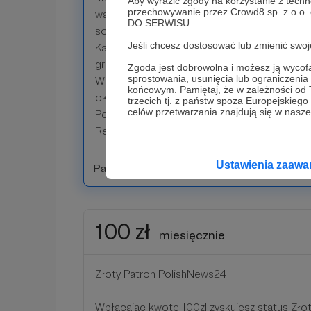
Aby wyrazić zgody na korzystanie z techn
przechowywanie przez Crowd8 sp. z o.o.
wam za pośrednictwem naszej strony polishn
DO SERWISU.
social media.
Jeśli chcesz dostosować lub zmienić sw
Każdego kto będzie nas wspierał taką kwotą
grupy, wyłącznie dla Patronów.
Zgoda jest dobrowolna i możesz ją wyc
sprostowania, usunięcia lub ograniczeni
W imieniu naszego całego skromnego zespoł
końcowym. Pamiętaj, że w zależności od
okazane wsparcie!
trzecich tj. z państw spoza Europejskie
celów przetwarzania znajdują się w naszej
Pozdrawiamy,
Redakcja portalu PolishNews24.com
Ustawienia zaaw
Patroni: 0
100 zł
miesięcznie
Złoty Patron PolishNews24
Wpłacając kwotę 100zl zyskujesz status Zło