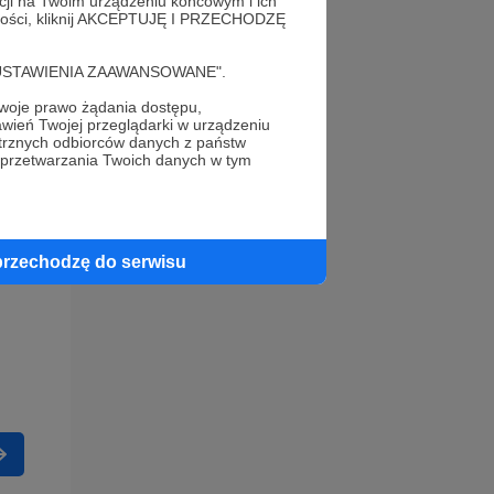
acji na Twoim urządzeniu końcowym i ich
alności, kliknij AKCEPTUJĘ I PRZECHODZĘ
cję "USTAWIENIA ZAAWANSOWANE".
oje prawo żądania dostępu,
wień Twojej przeglądarki w urządzeniu
trznych odbiorców danych z państw
 przetwarzania Twoich danych w tym
przechodzę do serwisu