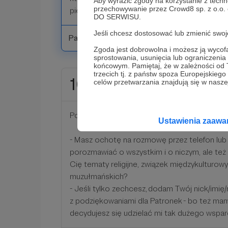
Aby wyrazić zgody na korzystanie z techn
przechowywanie przez Crowd8 sp. z o.o.
pierwszej kolejności odpisuję na ich wiadomo
DO SERWISU.
Jeśli chcesz dostosować lub zmienić sw
Patroni: 3
Zgoda jest dobrowolna i możesz ją wyc
sprostowania, usunięcia lub ograniczeni
końcowym. Pamiętaj, że w zależności od
trzecich tj. z państw spoza Europejskie
100 zł
celów przetwarzania znajdują się w naszej
miesięcznie
Poznajemy się bliżej!
Ustawienia zaaw
- Masz ochotę na rozmowę przez telefon lu
porozmawiać o wszystkim i o niczym, ale też 
Cię tematy religijne, związek międzykulturow
muzułmańskich?
- Jeśli tylko zechcesz, dodam Twój nick/imię
z podziękowaniami dla Patronek - bo też mam
decydujesz się udzielać mi tak dużego wspar