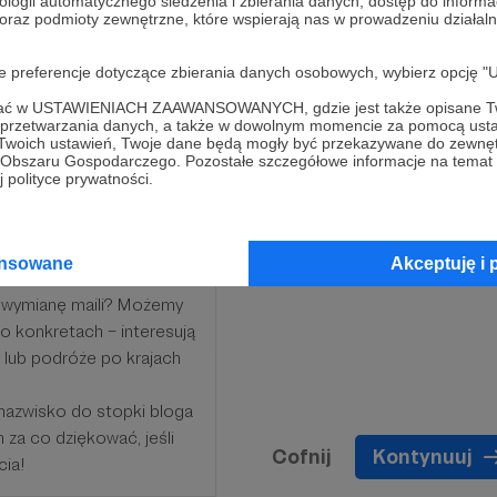
ologii automatycznego śledzenia i zbierania danych, dostęp do inform
 oraz podmioty zewnętrzne, które wspierają nas w prowadzeniu dział
ści.
oje preferencje dotyczące zbierania danych osobowych, wybierz op
ofać w USTAWIENIACH ZAAWANSOWANYCH, gdzie jest także opisane Tw
a przetwarzania danych, a także w dowolnym momencie za pomocą usta
 Twoich ustawień, Twoje dane będą mogły być przekazywane do zewnę
go Obszaru Gospodarczego. Pozostałe szczegółowe informacje na temat
 polityce prywatności.
ansowane
Akceptuję i 
b wymianę maili? Możemy
o konkretach – interesują
y lub podróże po krajach
/nazwisko do stopki bloga
 za co dziękować, jeśli
Cofnij
Kontynuuj
cia!