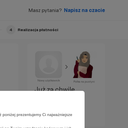
Masz pytania?
Napisz na czacie
4
Realizacja płatności
Nowy użytkownik
Polka na pustyni
Już za chwilę
zostaniesz
Patronem!
ż poniżej prezentujemy Ci najważniejsze