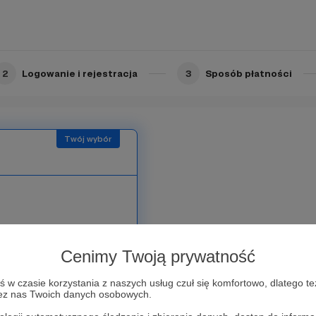
nim progu, ale jednak
t nie wiesz, ile dodaje
2
Logowanie i rejestracja
3
Sposób płatności
e - zaobserwuję Cię na
Cenimy Twoją prywatność
ość odpowiadania na moje
w czasie korzystania z naszych usług czuł się komfortowo, dlatego te
zez nas Twoich danych osobowych.
akładki “główne”, wśród
larny kontakt i w