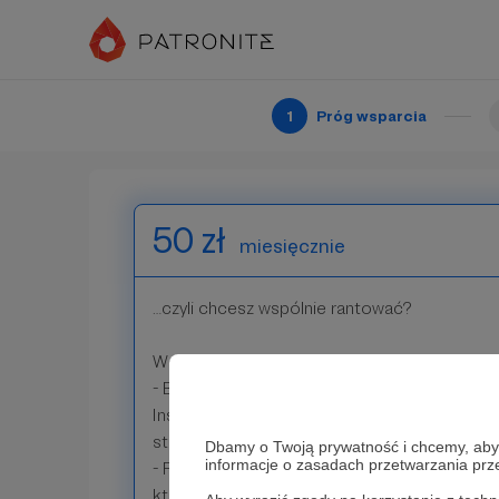
Satysfakcjonuje Cię to, co oferuję w poprzed
chcesz okazać jeszcze więcej wsparcia? Nawe
mi to motywacji do działania!
1
Próg wsparcia
Patroni: 5
50 zł
miesięcznie
…czyli chcesz wspólnie rantować?
Wchodzimy w bliską relację, zatem:
- Będziemy w regularnym, osobistym kontakci
Instagramie, przez co będziesz mieć możliw
stories.
Dbamy o Twoją prywatność i chcemy, abyś 
informacje o zasadach przetwarzania pr
- Przerzucam Twój profil na Instagramie do z
których mam osoby, z którymi utrzymuję regu