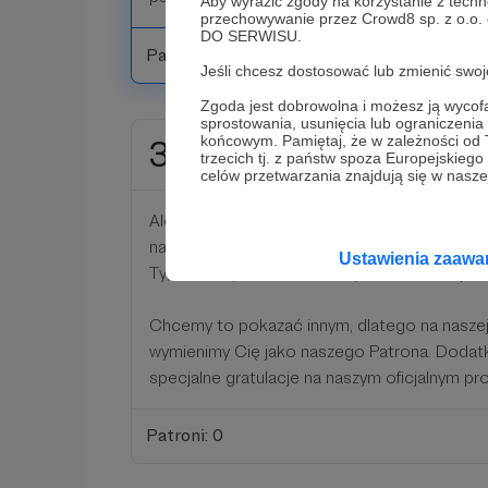
Aby wyrazić zgody na korzystanie z techn
przechowywanie przez Crowd8 sp. z o.o.
DO SERWISU.
Patroni: 0
Jeśli chcesz dostosować lub zmienić sw
Zgoda jest dobrowolna i możesz ją wyc
sprostowania, usunięcia lub ograniczeni
końcowym. Pamiętaj, że w zależności od
30 zł
miesięcznie
trzecich tj. z państw spoza Europejskie
celów przetwarzania znajdują się w naszej
Ależ się cieszymy, że rozważasz tę opcję! To 
naszej codziennej pracy, ale i realna pomoc.
Ustawienia zaaw
Ty, możemy zmieniać rzeczywistość na lepsz
Chcemy to pokazać innym, dlatego na naszej
wymienimy Cię jako naszego Patrona. Doda
specjalne gratulacje na naszym oficjalnym pr
Patroni: 0