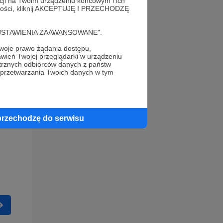
acji na Twoim urządzeniu końcowym i ich
alności, kliknij AKCEPTUJĘ I PRZECHODZĘ
cję "USTAWIENIA ZAAWANSOWANE".
oje prawo żądania dostępu,
wień Twojej przeglądarki w urządzeniu
trznych odbiorców danych z państw
 przetwarzania Twoich danych w tym
przechodzę do serwisu