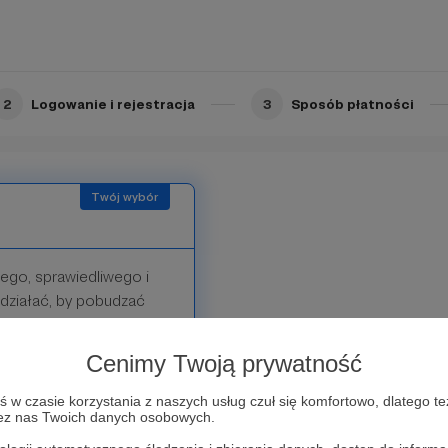
2
Logowanie i rejestracja
3
Sposób płatności
cego, sprawiedliwego i
działać, by pobudzać
 i jesteśmy wdzięczni za
Cenimy Twoją prywatność
kowania chcemy
w czasie korzystania z naszych usług czuł się komfortowo, dlatego te
zez nas Twoich danych osobowych.
oje imię i nazwisko (lub
nie internetowej.