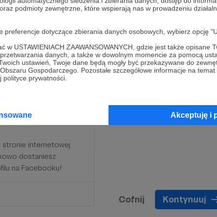
ologii automatycznego śledzenia i zbierania danych, dostęp do inform
 oraz podmioty zewnętrzne, które wspierają nas w prowadzeniu dział
oje preferencje dotyczące zbierania danych osobowych, wybierz op
ofać w USTAWIENIACH ZAAWANSOWANYCH, gdzie jest także opisane Tw
a przetwarzania danych, a także w dowolnym momencie za pomocą usta
 Twoich ustawień, Twoje dane będą mogły być przekazywane do zewnę
go Obszaru Gospodarczego. Pozostałe szczegółowe informacje na temat
 polityce prywatności.
nie tylko poparcie dla
 Dzięki takim osobom jak
ansowane
Akceptuję i 
e.
 stronie internetowej
tkowo dostaniesz
ofilu na Facebooku!
Cofnij
Kontynuuj