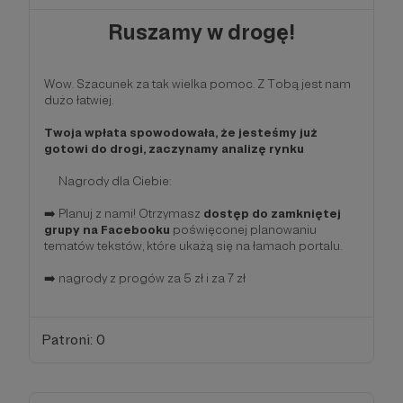
Ruszamy w drogę!
Wow. Szacunek za tak wielka pomoc. Z Tobą jest nam
dużo łatwiej.
Twoja wpłata spowodowała, że jesteśmy już
gotowi do drogi, zaczynamy analizę rynku
Nagrody dla Ciebie:
➡️ Planuj z nami! Otrzymasz
dostęp do zamkniętej
grupy na Facebooku
poświęconej planowaniu
tematów tekstów, które ukażą się na łamach portalu.
➡️ nagrody z progów za 5 zł i za 7 zł
Patroni: 0