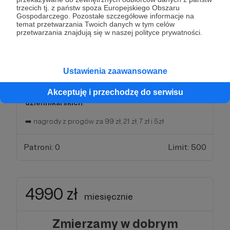
Pierwsze efekty!
trzecich tj. z państw spoza Europejskiego Obszaru
Gospodarczego. Pozostałe szczegółowe informacje na
temat przetwarzania Twoich danych w tym celów
To się nazywa wpłata!!!
przetwarzania znajdują się w naszej polityce prywatności.
Twoja wpłata umożliwi nam rozpoczęcie prac w
pierwszych dzielnicach Warszawy
Ustawienia zaawansowane
Nagrody dla Ciebie:
Akceptuję i przechodzę do serwisu
➡️ Możesz wziąć udział w
warsztatach
dziennikarskich
.
➡️ nagrody z progów za 99 zł, 21 zł, 7 zł i 5zł
Patroni: 0
Limit: 500
4990 zł
miesięcznie
Zmierzamy w dobrym