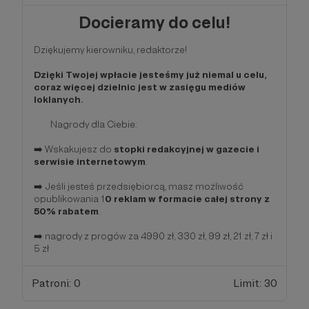
Docieramy do celu!
Dziękujemy kierowniku, redaktorze!
Dzięki Twojej wpłacie jesteśmy już niemal u celu,
coraz więcej dzielnic jest w zasięgu mediów
loklanych.
Nagrody dla Ciebie:
➡️ Wskakujesz do
stopki redakcyjnej w gazecie i
serwisie internetowym
.
➡️ Jeśli jesteś przedsiębiorcą, masz możliwość
opublikowania 1
0 reklam w formacie całej strony z
50% rabatem
.
➡️ nagrody z progów za 4990 zł, 330 zł, 99 zł, 21 zł, 7 zł i
5 zł
Patroni: 0
Limit: 30