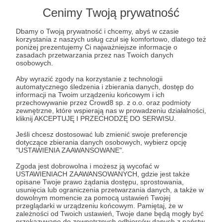
Dziękujemy. Nie każdy jest gotowy na taki gest.
Cenimy Twoją prywatność
Dzięki Twojej wpłacie mamy gotową analizę rynku
Dbamy o Twoją prywatność i chcemy, abyś w czasie
i wiemy dokładnie gdzie i z czym zacząć.
korzystania z naszych usług czuł się komfortowo, dlatego też
poniżej prezentujemy Ci najważniejsze informacje o
Nagrody dla Ciebie:
zasadach przetwarzania przez nas Twoich danych
osobowych.
➡️
Kolegium dziennikarskie XXI wieku
! Otrzymasz
możliwość
uczestniczenia w komitecie
Aby wyrazić zgody na korzystanie z technologii
automatycznego śledzenia i zbierania danych, dostęp do
redakcyjnym
, w którym określamy tematykę artykułów
informacji na Twoim urządzeniu końcowym i ich
opublikowanych na portalu, priorytety i cele .
przechowywanie przez Crowd8 sp. z o.o. oraz podmioty
zewnętrzne, które wspierają nas w prowadzeniu działalności,
➡️ nagrody z progów za 21 zł, 7 zł i 5 zł
kliknij AKCEPTUJĘ I PRZECHODZĘ DO SERWISU.
Jeśli chcesz dostosować lub zmienić swoje preferencje
dotyczące zbierania danych osobowych, wybierz opcję
"USTAWIENIA ZAAWANSOWANE".
Patroni: 0
Limit: 700
Zgoda jest dobrowolna i możesz ją wycofać w
USTAWIENIACH ZAAWANSOWANYCH, gdzie jest także
opisane Twoje prawo żądania dostępu, sprostowania,
usunięcia lub ograniczenia przetwarzania danych, a także w
330 zł
dowolnym momencie za pomocą ustawień Twojej
miesięcznie
przeglądarki w urządzeniu końcowym. Pamiętaj, że w
zależności od Twoich ustawień, Twoje dane będą mogły być
przekazywane do zewnętrznych odbiorców danych z państw