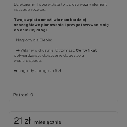
Dziękujemy. Twoja wpłata, to bardzo ważny element
naszego rozwoju.
Twoja wplata umożliwia nam bardziej
szczegółowe planowanie i przygotowywanie się
do dalekiej drogi.
Nagrody dla Ciebie:
➡️ Witamy w drużynie! Otrzymasz
Certyfikat
potwierdzający dołączenie do zespołu
wspierającego.
➡️ nagrody z progu za 5 zł
Patroni: 0
21 zł
miesięcznie