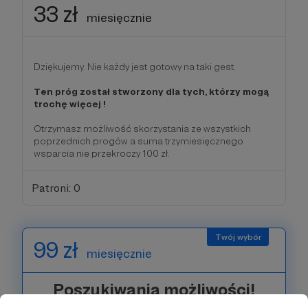
33 zł
miesięcznie
Dziękujemy. Nie każdy jest gotowy na taki gest.
Ten próg został stworzony dla tych, którzy mogą
trochę więcej !
Otrzymasz możliwość skorzystania ze wszystkich
poprzednich progów a suma trzymiesięcznego
wsparcia nie przekroczy 100 zł.
Patroni: 0
99 zł
miesięcznie
Poszukiwania możliwości!