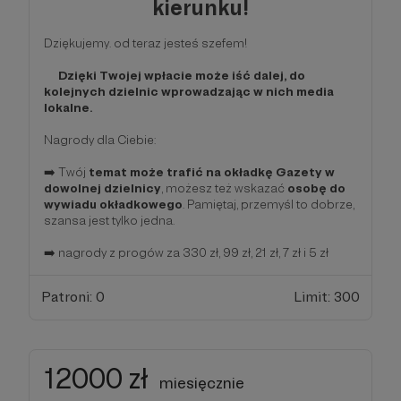
kierunku!
Dziękujemy. od teraz jesteś szefem!
Dzięki Twojej wpłacie może iść dalej, do
kolejnych dzielnic wprowadzając w nich media
lokalne.
Nagrody dla Ciebie:
➡️ Twój
temat może trafić na okładkę Gazety w
dowolnej dzielnicy
, możesz też wskazać
osobę do
wywiadu okładkowego
. Pamiętaj, przemyśl to dobrze,
szansa jest tylko jedna.
➡️ nagrody z progów za 330 zł, 99 zł, 21 zł, 7 zł i 5 zł
Patroni: 0
Limit: 300
12000 zł
miesięcznie