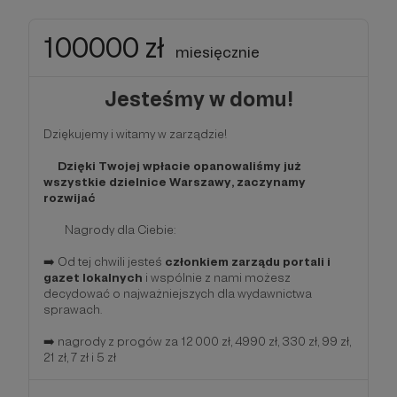
100000 zł
miesięcznie
Jesteśmy w domu!
Dziękujemy i witamy w zarządzie!
Dzięki Twojej wpłacie opanowaliśmy już
wszystkie dzielnice Warszawy, zaczynamy
rozwijać
Nagrody dla Ciebie:
➡️ Od tej chwili jesteś
członkiem zarządu portali i
gazet lokalnych
i wspólnie z nami możesz
decydować o najważniejszych dla wydawnictwa
sprawach.
➡️ nagrody z progów za 12 000 zł, 4990 zł, 330 zł, 99 zł,
21 zł, 7 zł i 5 zł