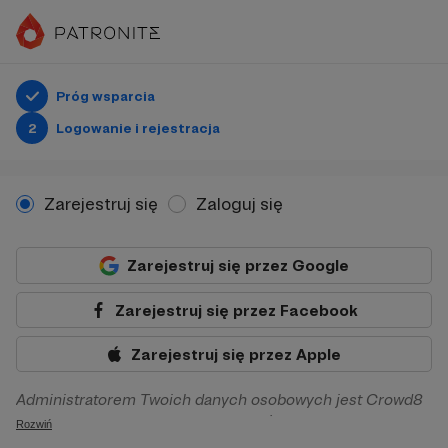
Próg wsparcia
2
Logowanie i rejestracja
Zarejestruj się
Zaloguj się
Zarejestruj się przez Google
Zarejestruj się przez Facebook
Zarejestruj się przez Apple
Administratorem Twoich danych osobowych jest Crowd8
sp. z o.o. z siedziba w Warszawie, ul. Żwirki i Wigury 16, 02-
Rozwiń
092 Warszawa. Twoje dane osobowe będą przetwarzane w