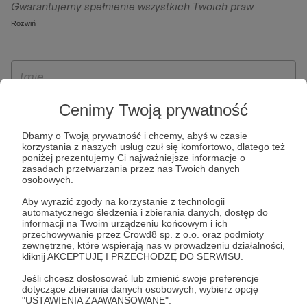
Gwarantujemy spełnienie wszystkich Twoich praw
szczególności w celu wykonania umowy zawartej z Tobą, w
wynikających z ogólnego rozporządzenia o ochronie
Rozwiń
tym do umożliwienia świadczenia usługi drogą
danych, tj. prawo dostępu, sprostowania oraz usunięcia
elektroniczną oraz pełnego korzystania z platformy
Twoich danych, ograniczenia ich przetwarzania, prawo do
Patronite.pl, w tym możliwości dokonywania oraz
ich przenoszenia, niepodlegania zautomatyzowanemu
otrzymywania wsparcia na naszej platformie oraz
podejmowaniu decyzji, w tym profilowaniu, a także prawo
dokonywania płatności.
wyrażenia sprzeciwu wobec przetwarzania Twoich danych
Cenimy Twoją prywatność
osobowych. Rejestracja dla osób niepełnoletnich możliwa
Dbamy o Twoją prywatność i chcemy, abyś w czasie
jest po przekazaniu podpisanego formularza "Zgodna na
korzystania z naszych usług czuł się komfortowo, dlatego też
założenie konta przez osobę niepełnoletnią", formularz
poniżej prezentujemy Ci najważniejsze informacje o
zasadach przetwarzania przez nas Twoich danych
dostępny jest na stronie regulaminu Patronite.pl.
osobowych.
Aby wyrazić zgody na korzystanie z technologii
automatycznego śledzenia i zbierania danych, dostęp do
informacji na Twoim urządzeniu końcowym i ich
przechowywanie przez Crowd8 sp. z o.o. oraz podmioty
zewnętrzne, które wspierają nas w prowadzeniu działalności,
kliknij AKCEPTUJĘ I PRZECHODZĘ DO SERWISU.
Jeśli chcesz dostosować lub zmienić swoje preferencje
dotyczące zbierania danych osobowych, wybierz opcję
* Zapoznałem się i akceptuję
Regulamin
serwisu oraz
Politykę
"USTAWIENIA ZAAWANSOWANE".