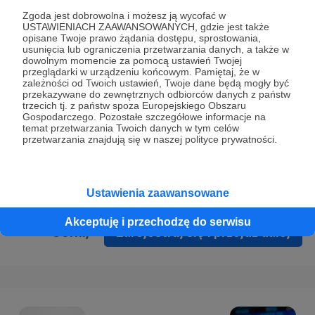
Prywatności
.
Zgoda jest dobrowolna i możesz ją wycofać w
USTAWIENIACH ZAAWANSOWANYCH, gdzie jest także
* Wyrażam zgodę na przetwarzanie moich danych
opisane Twoje prawo żądania dostępu, sprostowania,
osobowych podanych w formularzu rejestracyjnym w celu
usunięcia lub ograniczenia przetwarzania danych, a także w
dowolnym momencie za pomocą ustawień Twojej
prawidłowego świadczenia usług serwisu Patronite.
przeglądarki w urządzeniu końcowym. Pamiętaj, że w
zależności od Twoich ustawień, Twoje dane będą mogły być
Wyrażam zgodę na otrzymywanie drogą elektroniczną
przekazywane do zewnętrznych odbiorców danych z państw
trzecich tj. z państw spoza Europejskiego Obszaru
informacji handlowych - newslettera. Opcja ta może zostać
Gospodarczego. Pozostałe szczegółowe informacje na
zmieniona w ustawieniach konta.
temat przetwarzania Twoich danych w tym celów
przetwarzania znajdują się w naszej polityce prywatności.
Ustawienia zaawansowane
Akceptuję i przechodzę do serwisu
Cofnij
Zarejestruj się i przejdź dalej