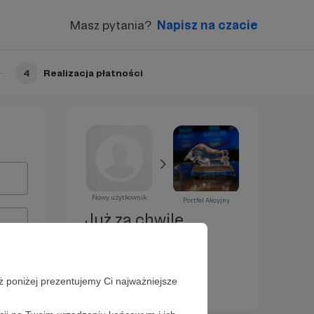
Masz pytania?
Napisz na czacie
4
Realizacja płatności
Nowy użytkownik
Portfel Akcyjny
Już za chwilę
zostaniesz
Patronem!
ż poniżej prezentujemy Ci najważniejsze