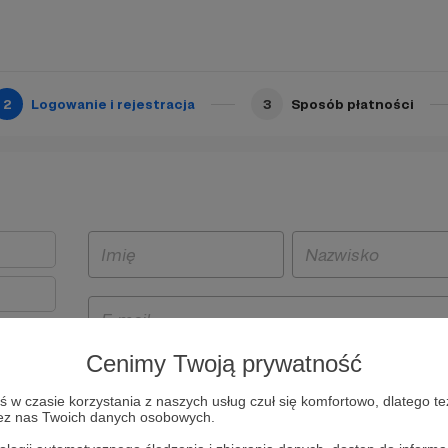
2
Logowanie i rejestracja
3
Sposób płatności
Cenimy Twoją prywatność
t
w czasie korzystania z naszych usług czuł się komfortowo, dlatego te
i i
zez nas Twoich danych osobowych.
owe będą
aw