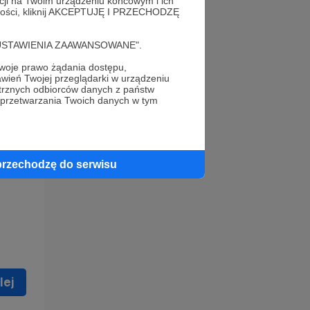
acji na Twoim urządzeniu końcowym i ich
alności, kliknij AKCEPTUJĘ I PRZECHODZĘ
cję "USTAWIENIA ZAAWANSOWANE".
oje prawo żądania dostępu,
wień Twojej przeglądarki w urządzeniu
trznych odbiorców danych z państw
 celu
 przetwarzania Twoich danych w tym
ną
 zostać
przechodzę do serwisu
lej