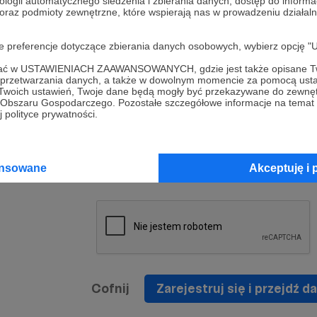
ologii automatycznego śledzenia i zbierania danych, dostęp do inform
a umowy
nie
 oraz podmioty zewnętrzne, które wspierają nas w prowadzeniu dział
nia
nięcia
nia z
* Zapoznałem się i akceptuję
Regulamin
serwisu oraz
prawo
oje preferencje dotyczące zbierania danych osobowych, wybierz op
wania
Politykę Prywatności
.
zowanemu
ofać w USTAWIENIACH ZAAWANSOWANYCH, gdzie jest także opisane Tw
 oraz
że prawo
a przetwarzania danych, a także w dowolnym momencie za pomocą usta
* Wyrażam zgodę na przetwarzanie moich danych
 Twoich ustawień, Twoje dane będą mogły być przekazywane do zewnę
h
osobowych podanych w formularzu rejestracyjnym w
go Obszaru Gospodarczego. Pozostałe szczegółowe informacje na temat
 polityce prywatności.
prawidłowego świadczenia usług serwisu Patronite.
Wyrażam zgodę na otrzymywanie drogą elektronicz
nta
informacji handlowych - newslettera. Opcja ta może
jest na
ansowane
Akceptuję i 
zmieniona w ustawieniach konta.
Cofnij
Zarejestruj się i przejdź da