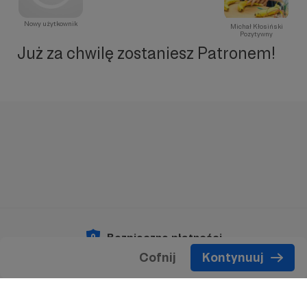
Nowy użytkownik
Michał Kłosiński
Pozytywny
Już za chwilę zostaniesz Patronem!
Bezpieczne płatności
Cofnij
Kontynuuj
Copyright 2026 © Patronite.
Wszelkie prawa
zastrzeżone.