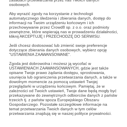
osobowych.
dostaną wcześniej informację o wszystkich
otwartych inicjatywach, warsztatach realizowanych
Aby wyrazić zgody na korzystanie z technologii
automatycznego śledzenia i zbierania danych, dostęp do
przez PozytywSIĘ.
informacji na Twoim urządzeniu końcowym i ich
przechowywanie przez Crowd8 sp. z o.o. oraz podmioty
zewnętrzne, które wspierają nas w prowadzeniu działalności,
Patroni: 0
kliknij AKCEPTUJĘ I PRZECHODZĘ DO SERWISU.
Jeśli chcesz dostosować lub zmienić swoje preferencje
dotyczące zbierania danych osobowych, wybierz opcję
"USTAWIENIA ZAAWANSOWANE".
50 zł
miesięcznie
Zgoda jest dobrowolna i możesz ją wycofać w
USTAWIENIACH ZAAWANSOWANYCH, gdzie jest także
opisane Twoje prawo żądania dostępu, sprostowania,
usunięcia lub ograniczenia przetwarzania danych, a także w
Dzięki Tobie z każdym miesiącem, małymi krokami
dowolnym momencie za pomocą ustawień Twojej
przybliżamy się do realizacji pozytywnego busa.
przeglądarki w urządzeniu końcowym. Pamiętaj, że w
zależności od Twoich ustawień, Twoje dane będą mogły być
Będzie się działo!
przekazywane do zewnętrznych odbiorców danych z państw
trzecich tj. z państw spoza Europejskiego Obszaru
Gospodarczego. Pozostałe szczegółowe informacje na
Patroni: 0
temat przetwarzania Twoich danych w tym celów
przetwarzania znajdują się w naszej polityce prywatności.