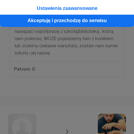
100 zł
miesięcznie
Ustawienia zaawansowane
Akceptuję i przechodzę do serwisu
Uśmiechy, tysiące uśmiechów, oraz SPROBUJEMY
nawiązać współpracę z szkołą/biblioteką , którą
nam polecisz, MOŻE pojedziemy tam z konikiem
lub zrobimy ciekawe warsztaty, zostaw nam numer
szkoły i jej nazwę.
Patroni: 0