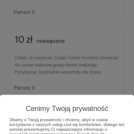
Patroni: 0
10 zł
miesięcznie
Dzięki za wsparcie, Dzięki Tobie możemy docierać
do coraz większej grupy dzieci realizując
Pozytywne, bezpłatne warsztaty dla dzieci.
Patroni: 0
Cenimy Twoją prywatność
25 zł
miesięcznie
Dbamy o Twoją prywatność i chcemy, abyś w czasie
korzystania z naszych usług czuł się komfortowo, dlatego też
poniżej prezentujemy Ci najważniejsze informacje o
Dzięki za Twoje wsparcie. Patroni z tego progu
zasadach przetwarzania przez nas Twoich danych