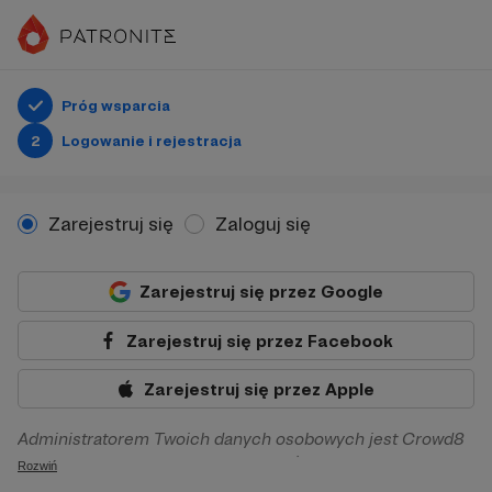
Próg wsparcia
2
Logowanie i rejestracja
Zarejestruj się
Zaloguj się
Zarejestruj się przez Google
Zarejestruj się przez Facebook
Zarejestruj się przez Apple
Administratorem Twoich danych osobowych jest Crowd8
sp. z o.o. z siedziba w Warszawie, ul. Żwirki i Wigury 16, 02-
Rozwiń
092 Warszawa. Twoje dane osobowe będą przetwarzane w