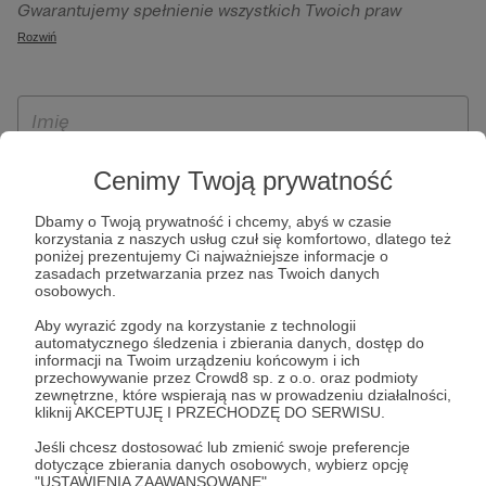
Gwarantujemy spełnienie wszystkich Twoich praw
szczególności w celu wykonania umowy zawartej z Tobą, w
wynikających z ogólnego rozporządzenia o ochronie
Rozwiń
tym do umożliwienia świadczenia usługi drogą
danych, tj. prawo dostępu, sprostowania oraz usunięcia
elektroniczną oraz pełnego korzystania z platformy
Twoich danych, ograniczenia ich przetwarzania, prawo do
Patronite.pl, w tym możliwości dokonywania oraz
ich przenoszenia, niepodlegania zautomatyzowanemu
otrzymywania wsparcia na naszej platformie oraz
podejmowaniu decyzji, w tym profilowaniu, a także prawo
dokonywania płatności.
wyrażenia sprzeciwu wobec przetwarzania Twoich danych
Cenimy Twoją prywatność
osobowych. Rejestracja dla osób niepełnoletnich możliwa
jest po przekazaniu podpisanego formularza "Zgodna na
Dbamy o Twoją prywatność i chcemy, abyś w czasie
korzystania z naszych usług czuł się komfortowo, dlatego też
założenie konta przez osobę niepełnoletnią", formularz
poniżej prezentujemy Ci najważniejsze informacje o
dostępny jest na stronie regulaminu Patronite.pl.
zasadach przetwarzania przez nas Twoich danych
osobowych.
Aby wyrazić zgody na korzystanie z technologii
automatycznego śledzenia i zbierania danych, dostęp do
informacji na Twoim urządzeniu końcowym i ich
przechowywanie przez Crowd8 sp. z o.o. oraz podmioty
zewnętrzne, które wspierają nas w prowadzeniu działalności,
kliknij AKCEPTUJĘ I PRZECHODZĘ DO SERWISU.
Jeśli chcesz dostosować lub zmienić swoje preferencje
* Zapoznałem się i akceptuję
Regulamin
serwisu oraz
Politykę
dotyczące zbierania danych osobowych, wybierz opcję
"USTAWIENIA ZAAWANSOWANE".