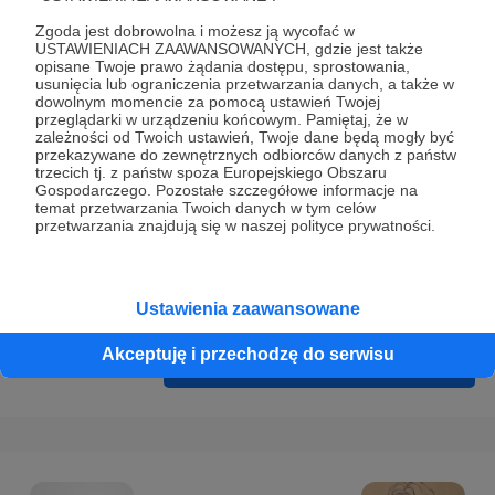
Prywatności
.
Zgoda jest dobrowolna i możesz ją wycofać w
* Wyrażam zgodę na przetwarzanie moich danych
USTAWIENIACH ZAAWANSOWANYCH, gdzie jest także
opisane Twoje prawo żądania dostępu, sprostowania,
osobowych podanych w formularzu rejestracyjnym w celu
usunięcia lub ograniczenia przetwarzania danych, a także w
prawidłowego świadczenia usług serwisu Patronite.
dowolnym momencie za pomocą ustawień Twojej
przeglądarki w urządzeniu końcowym. Pamiętaj, że w
zależności od Twoich ustawień, Twoje dane będą mogły być
Wyrażam zgodę na otrzymywanie drogą elektroniczną
przekazywane do zewnętrznych odbiorców danych z państw
informacji handlowych - newslettera. Opcja ta może zostać
trzecich tj. z państw spoza Europejskiego Obszaru
Gospodarczego. Pozostałe szczegółowe informacje na
zmieniona w ustawieniach konta.
temat przetwarzania Twoich danych w tym celów
przetwarzania znajdują się w naszej polityce prywatności.
Ustawienia zaawansowane
Akceptuję i przechodzę do serwisu
Cofnij
Zarejestruj się i przejdź dalej