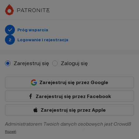
Próg wsparcia
2
Logowanie i rejestracja
Zarejestruj się
Zaloguj się
Zarejestruj się przez Google
Zarejestruj się przez Facebook
Zarejestruj się przez Apple
Administratorem Twoich danych osobowych jest Crowd8
sp. z o.o. z siedziba w Warszawie, ul. Żwirki i Wigury 16, 02-
Rozwiń
092 Warszawa. Twoje dane osobowe będą przetwarzane w