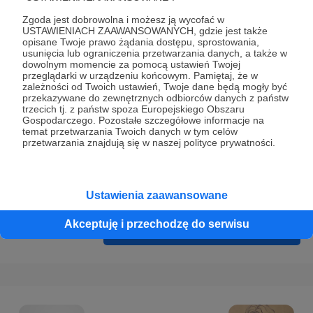
Prywatności
.
Zgoda jest dobrowolna i możesz ją wycofać w
* Wyrażam zgodę na przetwarzanie moich danych
USTAWIENIACH ZAAWANSOWANYCH, gdzie jest także
opisane Twoje prawo żądania dostępu, sprostowania,
osobowych podanych w formularzu rejestracyjnym w celu
usunięcia lub ograniczenia przetwarzania danych, a także w
prawidłowego świadczenia usług serwisu Patronite.
dowolnym momencie za pomocą ustawień Twojej
przeglądarki w urządzeniu końcowym. Pamiętaj, że w
zależności od Twoich ustawień, Twoje dane będą mogły być
Wyrażam zgodę na otrzymywanie drogą elektroniczną
przekazywane do zewnętrznych odbiorców danych z państw
informacji handlowych - newslettera. Opcja ta może zostać
trzecich tj. z państw spoza Europejskiego Obszaru
Gospodarczego. Pozostałe szczegółowe informacje na
zmieniona w ustawieniach konta.
temat przetwarzania Twoich danych w tym celów
przetwarzania znajdują się w naszej polityce prywatności.
Ustawienia zaawansowane
Akceptuję i przechodzę do serwisu
Cofnij
Zarejestruj się i przejdź dalej