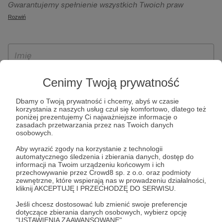
Gwarantujemy spełnienie wszystkich Twoich praw
szczególności w celu wykonania umowy zawartej z Tobą, w
wynikających z ogólnego rozporządzenia o ochronie
Rozwiń
tym do umożliwienia świadczenia usługi drogą
danych, tj. prawo dostępu, sprostowania oraz usunięcia
elektroniczną oraz pełnego korzystania z platformy
Twoich danych, ograniczenia ich przetwarzania, prawo do
Patronite.pl, w tym możliwości dokonywania oraz
ich przenoszenia, niepodlegania zautomatyzowanemu
otrzymywania wsparcia na naszej platformie oraz
podejmowaniu decyzji, w tym profilowaniu, a także prawo
dokonywania płatności.
wyrażenia sprzeciwu wobec przetwarzania Twoich danych
Cenimy Twoją prywatność
osobowych. Rejestracja dla osób niepełnoletnich możliwa
jest po przekazaniu podpisanego formularza "Zgodna na
Dbamy o Twoją prywatność i chcemy, abyś w czasie
korzystania z naszych usług czuł się komfortowo, dlatego też
założenie konta przez osobę niepełnoletnią", formularz
poniżej prezentujemy Ci najważniejsze informacje o
dostępny jest na stronie regulaminu Patronite.pl.
zasadach przetwarzania przez nas Twoich danych
osobowych.
Aby wyrazić zgody na korzystanie z technologii
automatycznego śledzenia i zbierania danych, dostęp do
informacji na Twoim urządzeniu końcowym i ich
przechowywanie przez Crowd8 sp. z o.o. oraz podmioty
zewnętrzne, które wspierają nas w prowadzeniu działalności,
kliknij AKCEPTUJĘ I PRZECHODZĘ DO SERWISU.
Jeśli chcesz dostosować lub zmienić swoje preferencje
* Zapoznałem się i akceptuję
Regulamin
serwisu oraz
Politykę
dotyczące zbierania danych osobowych, wybierz opcję
"USTAWIENIA ZAAWANSOWANE".