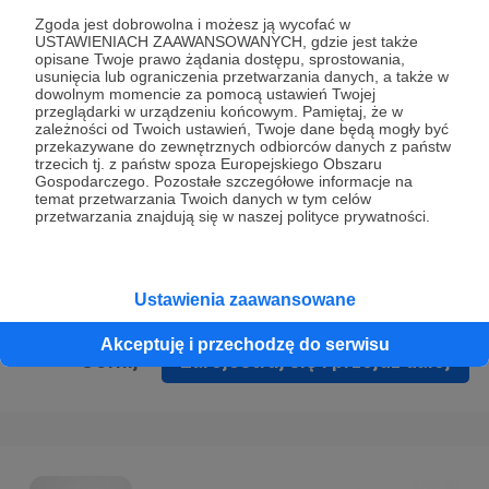
Prywatności
.
Zgoda jest dobrowolna i możesz ją wycofać w
USTAWIENIACH ZAAWANSOWANYCH, gdzie jest także
* Wyrażam zgodę na przetwarzanie moich danych
opisane Twoje prawo żądania dostępu, sprostowania,
osobowych podanych w formularzu rejestracyjnym w celu
usunięcia lub ograniczenia przetwarzania danych, a także w
dowolnym momencie za pomocą ustawień Twojej
prawidłowego świadczenia usług serwisu Patronite.
przeglądarki w urządzeniu końcowym. Pamiętaj, że w
zależności od Twoich ustawień, Twoje dane będą mogły być
Wyrażam zgodę na otrzymywanie drogą elektroniczną
przekazywane do zewnętrznych odbiorców danych z państw
trzecich tj. z państw spoza Europejskiego Obszaru
informacji handlowych - newslettera. Opcja ta może zostać
Gospodarczego. Pozostałe szczegółowe informacje na
zmieniona w ustawieniach konta.
temat przetwarzania Twoich danych w tym celów
przetwarzania znajdują się w naszej polityce prywatności.
Ustawienia zaawansowane
Akceptuję i przechodzę do serwisu
Cofnij
Zarejestruj się i przejdź dalej