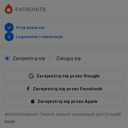
Próg wsparcia
2
Logowanie i rejestracja
Zarejestruj się
Zaloguj się
Zarejestruj się przez Google
Zarejestruj się przez Facebook
Zarejestruj się przez Apple
Administratorem Twoich danych osobowych jest Crowd8
sp. z o.o. z siedziba w Warszawie, ul. Żwirki i Wigury 16, 02-
Rozwiń
092 Warszawa. Twoje dane osobowe będą przetwarzane w