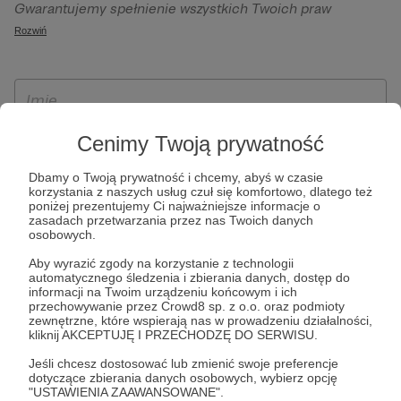
Gwarantujemy spełnienie wszystkich Twoich praw
szczególności w celu wykonania umowy zawartej z Tobą, w
wynikających z ogólnego rozporządzenia o ochronie
Rozwiń
tym do umożliwienia świadczenia usługi drogą
danych, tj. prawo dostępu, sprostowania oraz usunięcia
elektroniczną oraz pełnego korzystania z platformy
Twoich danych, ograniczenia ich przetwarzania, prawo do
Patronite.pl, w tym możliwości dokonywania oraz
ich przenoszenia, niepodlegania zautomatyzowanemu
otrzymywania wsparcia na naszej platformie oraz
podejmowaniu decyzji, w tym profilowaniu, a także prawo
dokonywania płatności.
wyrażenia sprzeciwu wobec przetwarzania Twoich danych
Cenimy Twoją prywatność
osobowych. Rejestracja dla osób niepełnoletnich możliwa
Dbamy o Twoją prywatność i chcemy, abyś w czasie
jest po przekazaniu podpisanego formularza "Zgodna na
korzystania z naszych usług czuł się komfortowo, dlatego też
założenie konta przez osobę niepełnoletnią", formularz
poniżej prezentujemy Ci najważniejsze informacje o
zasadach przetwarzania przez nas Twoich danych
dostępny jest na stronie regulaminu Patronite.pl.
osobowych.
Aby wyrazić zgody na korzystanie z technologii
automatycznego śledzenia i zbierania danych, dostęp do
informacji na Twoim urządzeniu końcowym i ich
przechowywanie przez Crowd8 sp. z o.o. oraz podmioty
zewnętrzne, które wspierają nas w prowadzeniu działalności,
kliknij AKCEPTUJĘ I PRZECHODZĘ DO SERWISU.
Jeśli chcesz dostosować lub zmienić swoje preferencje
dotyczące zbierania danych osobowych, wybierz opcję
* Zapoznałem się i akceptuję
Regulamin
serwisu oraz
Politykę
"USTAWIENIA ZAAWANSOWANE".