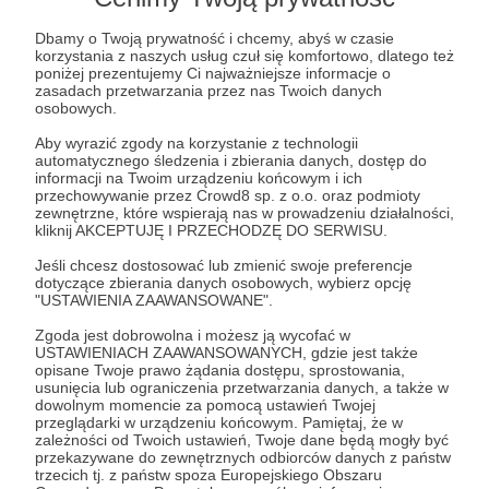
otrzymasz osobiste podziękowania w postaci
Dbamy o Twoją prywatność i chcemy, abyś w czasie
nagrania od jednego członka naszej obsady ;)
korzystania z naszych usług czuł się komfortowo, dlatego też
poniżej prezentujemy Ci najważniejsze informacje o
zasadach przetwarzania przez nas Twoich danych
W podziękowaniu otrzymujesz również 5 % ZNIŻKI
osobowych.
NA WARSZTATY MUSICALOWE PROSCENIUM -
Aby wyrazić zgody na korzystanie z technologii
rabat możesz wykorzystać osobiście lub wskazać
automatycznego śledzenia i zbierania danych, dostęp do
informacji na Twoim urządzeniu końcowym i ich
osobę, która miałaby z rabatu skorzystać ;) Więcej
przechowywanie przez Crowd8 sp. z o.o. oraz podmioty
o naszych Warsztatach możesz przeczytać na
zewnętrzne, które wspierają nas w prowadzeniu działalności,
kliknij AKCEPTUJĘ I PRZECHODZĘ DO SERWISU.
naszej stronie internetowej: prosceniumfundacja.pl
Jeśli chcesz dostosować lub zmienić swoje preferencje
dotyczące zbierania danych osobowych, wybierz opcję
Każdorazowe wsparcie kwotą Srebrnego
"USTAWIENIA ZAAWANSOWANE".
Mecenasa to powiększenie zaproszenia o 4 bilety
Zgoda jest dobrowolna i możesz ją wycofać w
na przedpremierę lub 2 na premierę - Twój wybór!
USTAWIENIACH ZAAWANSOWANYCH, gdzie jest także
;)
opisane Twoje prawo żądania dostępu, sprostowania,
usunięcia lub ograniczenia przetwarzania danych, a także w
dowolnym momencie za pomocą ustawień Twojej
Natomiast jeśli zależy Ci na jednorazowym
przeglądarki w urządzeniu końcowym. Pamiętaj, że w
zależności od Twoich ustawień, Twoje dane będą mogły być
wsparciu w ramach tego progu, a chciałbyś np.
przekazywane do zewnętrznych odbiorców danych z państw
utrzymać swoje miejsce w grupie Patronów, to w
trzecich tj. z państw spoza Europejskiego Obszaru