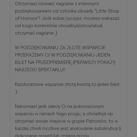
Otrzymasz również nagranie z imiennymi
podziękowaniami od członka obsady "Little Shop
of Horrors"! Jeśli sobie życzysz, możesz wskazać
od kogo konkretnie chciałbyś/chciałabyś
otrzymać nagranie ;)
W PODZIĘKOWANIU ZA ZŁOTE WSPARCIE
PRZEKAŻEMY CI W PODZIĘKOWANIU JEDEN
BILET NA PRZEDPREMIERĘ (PIERWSZY POKAZ!)
NASZEGO SPEKTAKLU!
Każdorazowe wsparcie złotą kwotą to jeden bilet
;)
Natomiast jeśli zależy Ci na jednorazowym
wsparciu w ramach tego progu, a chciałbyś np.
utrzymać swoje miejsce w grupie Patronów, to w
każdej chwili możliwe jest anulowanie subskrybcji (i
dokonanie nowej) lub zmiana progu