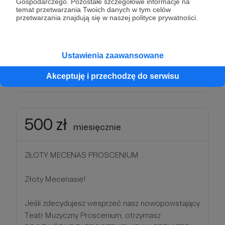
Gospodarczego. Pozostałe szczegółowe informacje na
każdej chwili możliwe jest anulowanie subskrybcji (i
temat przetwarzania Twoich danych w tym celów
dokonanie nowej) lub zmiana progu
przetwarzania znajdują się w naszej polityce prywatności.
subskrybcyjnego!
Dziękujemy!
Ustawienia zaawansowane
Akceptuję i przechodzę do serwisu
Patroni: 0
Limit: 5
500 zł
miesięcznie
ZŁOTY MECENAS PROSCENIUM
Złoty Mecenasie!
Jeśli zdecydujesz wesprzeć nasz nowopowstający
Teatr Muzyczny Proscenium, otrzymasz