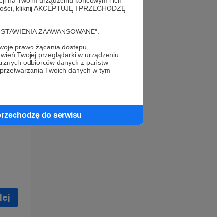
acji na Twoim urządzeniu końcowym i ich
alności, kliknij AKCEPTUJĘ I PRZECHODZĘ
cję "USTAWIENIA ZAAWANSOWANE".
oje prawo żądania dostępu,
wień Twojej przeglądarki w urządzeniu
trznych odbiorców danych z państw
 celu
 przetwarzania Twoich danych w tym
ną
 zostać
przechodzę do serwisu
lej