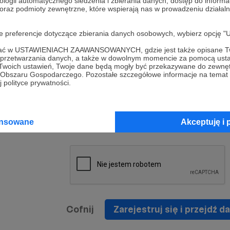
ologii automatycznego śledzenia i zbierania danych, dostęp do inform
a umowy
nie
 oraz podmioty zewnętrzne, które wspierają nas w prowadzeniu dział
nia
nięcia
nia z
* Zapoznałem się i akceptuję
Regulamin
serwisu oraz
prawo
oje preferencje dotyczące zbierania danych osobowych, wybierz op
wania
Politykę Prywatności
.
zowanemu
ofać w USTAWIENIACH ZAAWANSOWANYCH, gdzie jest także opisane Tw
 oraz
że prawo
a przetwarzania danych, a także w dowolnym momencie za pomocą usta
* Wyrażam zgodę na przetwarzanie moich danych
 Twoich ustawień, Twoje dane będą mogły być przekazywane do zewnę
h
osobowych podanych w formularzu rejestracyjnym w
go Obszaru Gospodarczego. Pozostałe szczegółowe informacje na temat
 polityce prywatności.
prawidłowego świadczenia usług serwisu Patronite.
Wyrażam zgodę na otrzymywanie drogą elektronicz
nta
informacji handlowych - newslettera. Opcja ta może
jest na
ansowane
Akceptuję i 
zmieniona w ustawieniach konta.
Cofnij
Zarejestruj się i przejdź da