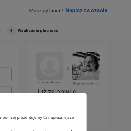
Masz pytania?
Napisz na czacie
4
Realizacja płatności
Nowy użytkownik
Przemysław Hytroś
Już za chwilę
zostaniesz
Patronem!
ż poniżej prezentujemy Ci najważniejsze