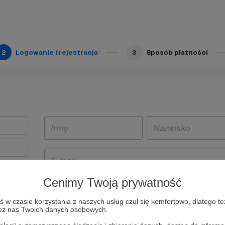
2
Logowanie i rejestracja
3
Sposób płatności
Cenimy Twoją prywatność
t
w czasie korzystania z naszych usług czuł się komfortowo, dlatego te
i i
zez nas Twoich danych osobowych.
owe będą
aw