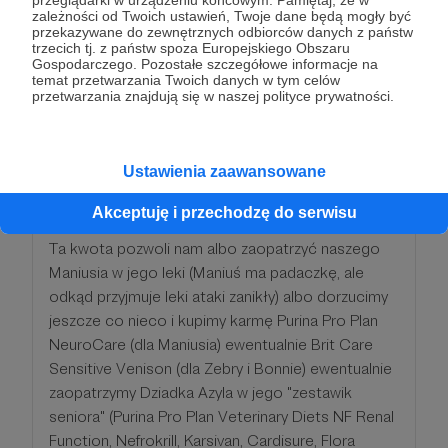
zależności od Twoich ustawień, Twoje dane będą mogły być
p/babeszjozową.
przekazywane do zewnętrznych odbiorców danych z państw
trzecich tj. z państw spoza Europejskiego Obszaru
Gospodarczego. Pozostałe szczegółowe informacje na
Patroni: 3
temat przetwarzania Twoich danych w tym celów
przetwarzania znajdują się w naszej polityce prywatności.
100 zł
miesięcznie
Ustawienia zaawansowane
Akceptuję i przechodzę do serwisu
Dziękujemy za wsparcie Przytulnych!
Ta kwota pozwoli nam albo zaopatrzyć naszego
Maniusia w jego leki (Maniuś ma padaczkę, ale
odkąd przyjmuje leki ataki zanikły) albo dorzucimy
jeszcze co nieco i kupimy karmę Purina Pro Plan
NeuroCare (dla Maniusia) ewentualnie Brit Care
Sensitive Venison (dla Zebry i Bonnie) ewentualnie
zaopatrzymy Dziadka Azyla w jego "zestawik
seniora" (Purina Pro Plan Veterinary Diets NF Renal
Function, Nefrokrill, Karsivan, Cardisure, Flora