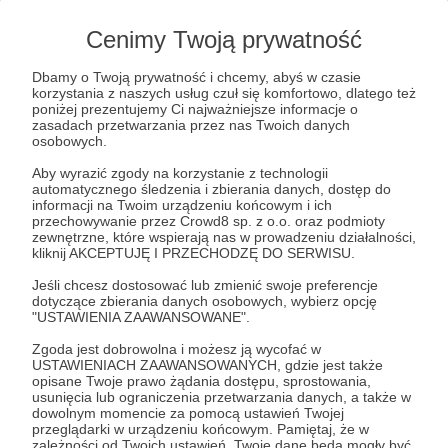
wideo jako Patron;
- uczestnictwo w seriach pytań i odpowiedzi
Cenimy Twoją prywatność
(Q&A).
Dbamy o Twoją prywatność i chcemy, abyś w czasie
korzystania z naszych usług czuł się komfortowo, dlatego też
Patroni: 1
poniżej prezentujemy Ci najważniejsze informacje o
zasadach przetwarzania przez nas Twoich danych
osobowych.
Aby wyrazić zgody na korzystanie z technologii
automatycznego śledzenia i zbierania danych, dostęp do
39 zł
miesięcznie
informacji na Twoim urządzeniu końcowym i ich
przechowywanie przez Crowd8 sp. z o.o. oraz podmioty
zewnętrzne, które wspierają nas w prowadzeniu działalności,
kliknij AKCEPTUJĘ I PRZECHODZĘ DO SERWISU.
DORADCA
Jeśli chcesz dostosować lub zmienić swoje preferencje
dotyczące zbierania danych osobowych, wybierz opcję
O, kurka! Dzięki! Za ten próg wsparcia otrzymasz:
"USTAWIENIA ZAAWANSOWANE".
Zgoda jest dobrowolna i możesz ją wycofać w
- nagrody z poprzednich progów;
USTAWIENIACH ZAAWANSOWANYCH, gdzie jest także
- możliwość głosowania przy wyborze tematów na
opisane Twoje prawo żądania dostępu, sprostowania,
usunięcia lub ograniczenia przetwarzania danych, a także w
kolejne odcinki wideo;
dowolnym momencie za pomocą ustawień Twojej
przeglądarki w urządzeniu końcowym. Pamiętaj, że w
zależności od Twoich ustawień, Twoje dane będą mogły być