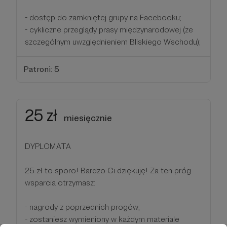
- dostęp do zamkniętej grupy na Facebooku;
- cykliczne przeglądy prasy międzynarodowej (ze
szczególnym uwzględnieniem Bliskiego Wschodu);
Patroni: 5
25 zł
miesięcznie
DYPLOMATA
25 zł to sporo! Bardzo Ci dziękuję! Za ten próg
wsparcia otrzymasz:
- nagrody z poprzednich progów;
- zostaniesz wymieniony w każdym materiale