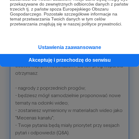
Patroni: 1
przekazywane do zewnętrznych odbiorców danych z państw
trzecich tj. z państw spoza Europejskiego Obszaru
Gospodarczego. Pozostałe szczegółowe informacje na
temat przetwarzania Twoich danych w tym celów
przetwarzania znajdują się w naszej polityce prywatności.
75 zł
miesięcznie
Ustawienia zaawansowane
STRATEG
Akceptuję i przechodzę do serwisu
Jesteś hojnym mecenasem! Za ten próg wsparcia
otrzymasz:
- nagrody z poprzednich progów;
- będziesz mógł samodzielnie proponować nowe
tematy na odcinki wideo;
- zostaniesz wymieniony w materiałach wideo jako
"Mecenas kanału";
- Twoje pytania będą miały priorytet przy sesjach
pytań i odpowiedzi (Q&A).