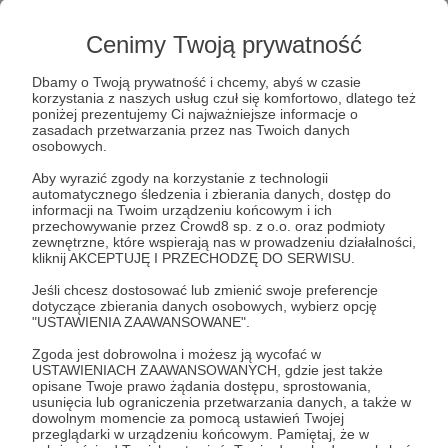
Patronom tego progu zrealizuję próg za 12 zł, a
Cenimy Twoją prywatność
więc 1-go każdego miesiąca wyślemy jedno
zadanie, które będzie wymagało programowania,
Dbamy o Twoją prywatność i chcemy, abyś w czasie
korzystania z naszych usług czuł się komfortowo, dlatego też
jak zadania prestiżowych konkursów
poniżej prezentujemy Ci najważniejsze informacje o
programistycznych wymienionych przy tym progu.
zasadach przetwarzania przez nas Twoich danych
osobowych.
Ponadto 20-go każdego miesiaca doślę
przejrzyste i szczegółowe rozwiązanie zadania,
Aby wyrazić zgody na korzystanie z technologii
automatycznego śledzenia i zbierania danych, dostęp do
które wysłałem 1-go tego samego miesiąca. A
informacji na Twoim urządzeniu końcowym i ich
więc kod programu w języku Python i
przechowywanie przez Crowd8 sp. z o.o. oraz podmioty
zewnętrzne, które wspierają nas w prowadzeniu działalności,
szczegółowe objaśnienie jak samemu dojść do
kliknij AKCEPTUJĘ I PRZECHODZĘ DO SERWISU.
tego rozwiązania i jak ono działa.
Jeśli chcesz dostosować lub zmienić swoje preferencje
dotyczące zbierania danych osobowych, wybierz opcję
"USTAWIENIA ZAAWANSOWANE".
Patroni: 1
Zgoda jest dobrowolna i możesz ją wycofać w
USTAWIENIACH ZAAWANSOWANYCH, gdzie jest także
opisane Twoje prawo żądania dostępu, sprostowania,
usunięcia lub ograniczenia przetwarzania danych, a także w
29 zł
dowolnym momencie za pomocą ustawień Twojej
miesięcznie
przeglądarki w urządzeniu końcowym. Pamiętaj, że w