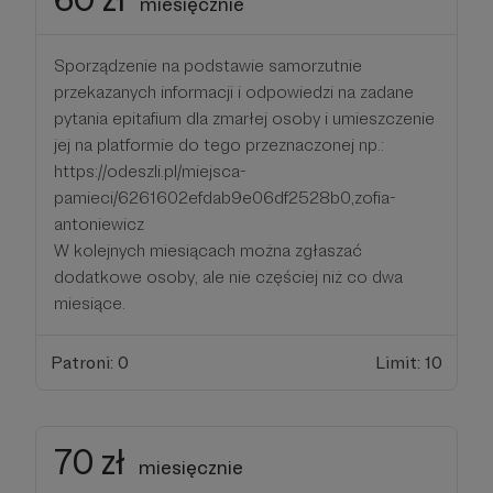
miesięcznie
Sporządzenie na podstawie samorzutnie
przekazanych informacji i odpowiedzi na zadane
pytania epitafium dla zmarłej osoby i umieszczenie
jej na platformie do tego przeznaczonej np.:
https://odeszli.pl/miejsca-
pamieci/6261602efdab9e06df2528b0,zofia-
antoniewicz
W kolejnych miesiącach można zgłaszać
dodatkowe osoby, ale nie częściej niż co dwa
miesiące.
Patroni: 0
Limit: 10
70 zł
miesięcznie