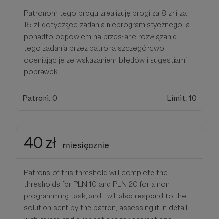
Patronom tego progu zrealizuję progi za 8 zł i za
15 zł dotyczące zadania nieprogramistycznego, a
ponadto odpowiem na przesłane rozwiązanie
tego zadania przez patrona szczegółowo
oceniając je ze wskazaniem błędów i sugestiami
poprawek.
Patroni: 0
Limit: 10
40 zł
miesięcznie
Patrons of this threshold will complete the
thresholds for PLN 10 and PLN 20 for a non-
programming task, and I will also respond to the
solution sent by the patron, assessing it in detail