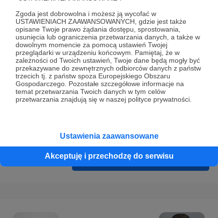
Prywatności
.
Zgoda jest dobrowolna i możesz ją wycofać w
* Wyrażam zgodę na przetwarzanie moich danych
USTAWIENIACH ZAAWANSOWANYCH, gdzie jest także
opisane Twoje prawo żądania dostępu, sprostowania,
osobowych podanych w formularzu rejestracyjnym w celu
usunięcia lub ograniczenia przetwarzania danych, a także w
prawidłowego świadczenia usług serwisu Patronite.
dowolnym momencie za pomocą ustawień Twojej
przeglądarki w urządzeniu końcowym. Pamiętaj, że w
zależności od Twoich ustawień, Twoje dane będą mogły być
Wyrażam zgodę na otrzymywanie drogą elektroniczną
przekazywane do zewnętrznych odbiorców danych z państw
informacji handlowych - newslettera. Opcja ta może zostać
trzecich tj. z państw spoza Europejskiego Obszaru
Gospodarczego. Pozostałe szczegółowe informacje na
zmieniona w ustawieniach konta.
temat przetwarzania Twoich danych w tym celów
przetwarzania znajdują się w naszej polityce prywatności.
Ustawienia zaawansowane
Akceptuję i przechodzę do serwisu
Cofnij
Zarejestruj się i przejdź dalej