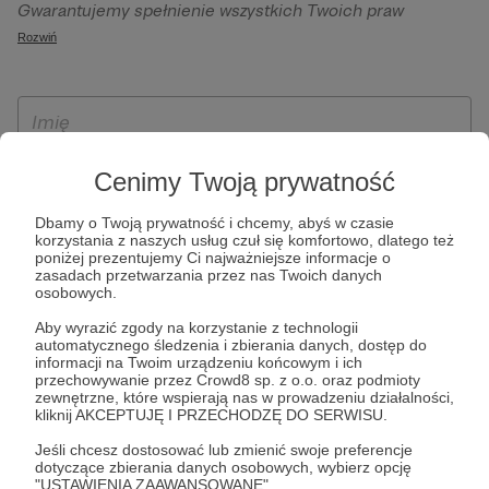
Gwarantujemy spełnienie wszystkich Twoich praw
szczególności w celu wykonania umowy zawartej z Tobą, w
wynikających z ogólnego rozporządzenia o ochronie
Rozwiń
tym do umożliwienia świadczenia usługi drogą
danych, tj. prawo dostępu, sprostowania oraz usunięcia
elektroniczną oraz pełnego korzystania z platformy
Twoich danych, ograniczenia ich przetwarzania, prawo do
Patronite.pl, w tym możliwości dokonywania oraz
ich przenoszenia, niepodlegania zautomatyzowanemu
otrzymywania wsparcia na naszej platformie oraz
podejmowaniu decyzji, w tym profilowaniu, a także prawo
dokonywania płatności.
wyrażenia sprzeciwu wobec przetwarzania Twoich danych
Cenimy Twoją prywatność
osobowych. Rejestracja dla osób niepełnoletnich możliwa
jest po przekazaniu podpisanego formularza "Zgodna na
Dbamy o Twoją prywatność i chcemy, abyś w czasie
korzystania z naszych usług czuł się komfortowo, dlatego też
założenie konta przez osobę niepełnoletnią", formularz
poniżej prezentujemy Ci najważniejsze informacje o
dostępny jest na stronie regulaminu Patronite.pl.
zasadach przetwarzania przez nas Twoich danych
osobowych.
Aby wyrazić zgody na korzystanie z technologii
automatycznego śledzenia i zbierania danych, dostęp do
informacji na Twoim urządzeniu końcowym i ich
przechowywanie przez Crowd8 sp. z o.o. oraz podmioty
zewnętrzne, które wspierają nas w prowadzeniu działalności,
kliknij AKCEPTUJĘ I PRZECHODZĘ DO SERWISU.
Jeśli chcesz dostosować lub zmienić swoje preferencje
* Zapoznałem się i akceptuję
Regulamin
serwisu oraz
Politykę
dotyczące zbierania danych osobowych, wybierz opcję
"USTAWIENIA ZAAWANSOWANE".