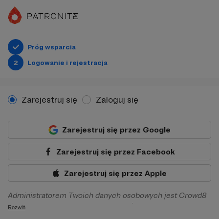
Próg wsparcia
2
Logowanie i rejestracja
Zarejestruj się
Zaloguj się
Zarejestruj się przez Google
Zarejestruj się przez Facebook
Zarejestruj się przez Apple
Administratorem Twoich danych osobowych jest Crowd8
sp. z o.o. z siedziba w Warszawie, ul. Żwirki i Wigury 16, 02-
Rozwiń
092 Warszawa. Twoje dane osobowe będą przetwarzane w