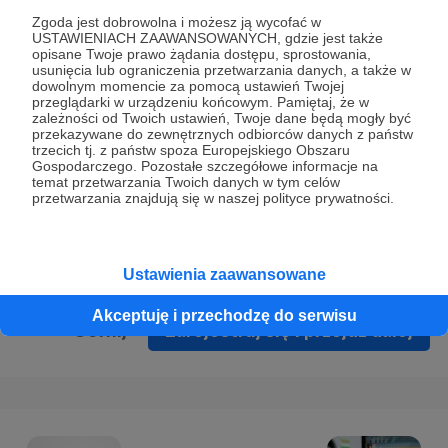
Prywatności
.
Zgoda jest dobrowolna i możesz ją wycofać w
USTAWIENIACH ZAAWANSOWANYCH, gdzie jest także
* Wyrażam zgodę na przetwarzanie moich danych
opisane Twoje prawo żądania dostępu, sprostowania,
osobowych podanych w formularzu rejestracyjnym w celu
usunięcia lub ograniczenia przetwarzania danych, a także w
dowolnym momencie za pomocą ustawień Twojej
prawidłowego świadczenia usług serwisu Patronite.
przeglądarki w urządzeniu końcowym. Pamiętaj, że w
zależności od Twoich ustawień, Twoje dane będą mogły być
Wyrażam zgodę na otrzymywanie drogą elektroniczną
przekazywane do zewnętrznych odbiorców danych z państw
trzecich tj. z państw spoza Europejskiego Obszaru
informacji handlowych - newslettera. Opcja ta może zostać
Gospodarczego. Pozostałe szczegółowe informacje na
zmieniona w ustawieniach konta.
temat przetwarzania Twoich danych w tym celów
przetwarzania znajdują się w naszej polityce prywatności.
Ustawienia zaawansowane
Akceptuję i przechodzę do serwisu
Cofnij
Zarejestruj się i przejdź dalej