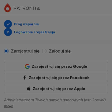
Próg wsparcia
2
Logowanie i rejestracja
Zarejestruj się
Zaloguj się
Zarejestruj się przez Google
Zarejestruj się przez Facebook
Zarejestruj się przez Apple
Administratorem Twoich danych osobowych jest Crowd8
sp. z o.o. z siedziba w Warszawie, ul. Żwirki i Wigury 16, 02-
Rozwiń
092 Warszawa. Twoje dane osobowe będą przetwarzane w