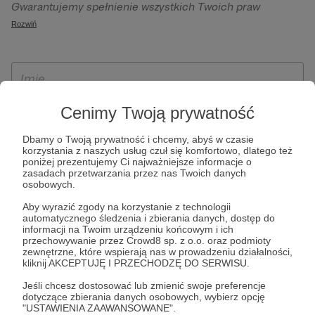
Gwarantujemy spełnienie wszystkich Twoich praw
szczególności w celu wykonania umowy zawartej z Tobą, w
wynikających z ogólnego rozporządzenia o ochronie
Rozwiń
tym do umożliwienia świadczenia usługi drogą
danych, tj. prawo dostępu, sprostowania oraz usunięcia
elektroniczną oraz pełnego korzystania z platformy
Twoich danych, ograniczenia ich przetwarzania, prawo do
Patronite.pl, w tym możliwości dokonywania oraz
ich przenoszenia, niepodlegania zautomatyzowanemu
otrzymywania wsparcia na naszej platformie oraz
podejmowaniu decyzji, w tym profilowaniu, a także prawo
dokonywania płatności.
wyrażenia sprzeciwu wobec przetwarzania Twoich danych
Cenimy Twoją prywatność
osobowych. Rejestracja dla osób niepełnoletnich możliwa
Dbamy o Twoją prywatność i chcemy, abyś w czasie
jest po przekazaniu podpisanego formularza "Zgodna na
korzystania z naszych usług czuł się komfortowo, dlatego też
założenie konta przez osobę niepełnoletnią", formularz
poniżej prezentujemy Ci najważniejsze informacje o
zasadach przetwarzania przez nas Twoich danych
dostępny jest na stronie regulaminu Patronite.pl.
osobowych.
Aby wyrazić zgody na korzystanie z technologii
automatycznego śledzenia i zbierania danych, dostęp do
informacji na Twoim urządzeniu końcowym i ich
przechowywanie przez Crowd8 sp. z o.o. oraz podmioty
zewnętrzne, które wspierają nas w prowadzeniu działalności,
kliknij AKCEPTUJĘ I PRZECHODZĘ DO SERWISU.
Jeśli chcesz dostosować lub zmienić swoje preferencje
dotyczące zbierania danych osobowych, wybierz opcję
* Zapoznałem się i akceptuję
Regulamin
serwisu oraz
Politykę
"USTAWIENIA ZAAWANSOWANE".