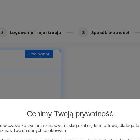
2
Logowanie i rejestracja
3
Sposób płatności
a go zastąpić dwoma
agiełłą, pięcioma
Cenimy Twoją prywatność
imi. Miłośników Bolesława
udziestoma pięcioma
w czasie korzystania z naszych usług czuł się komfortowo, dlatego te
zez nas Twoich danych osobowych.
k widać, ogromny.