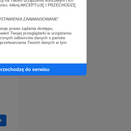
acji na Twoim urządzeniu końcowym i ich
alności, kliknij AKCEPTUJĘ I PRZECHODZĘ
cję "USTAWIENIA ZAAWANSOWANE".
oje prawo żądania dostępu,
wień Twojej przeglądarki w urządzeniu
trznych odbiorców danych z państw
 przetwarzania Twoich danych w tym
przechodzę do serwisu