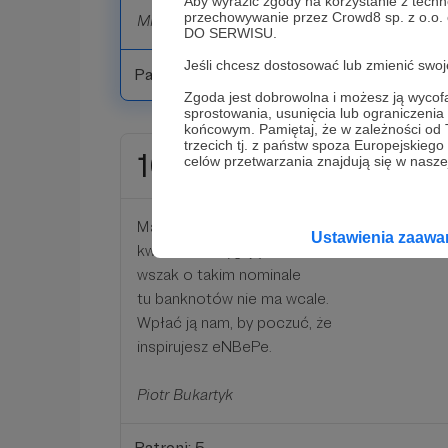
Aby wyrazić zgody na korzystanie z techn
przechowywanie przez Crowd8 sp. z o.o.
Michał Rusinek
DO SERWISU.
Jeśli chcesz dostosować lub zmienić sw
Patroni: 11
Zgoda jest dobrowolna i możesz ją wyc
sprostowania, usunięcia lub ograniczeni
końcowym. Pamiętaj, że w zależności od
trzecich tj. z państw spoza Europejskie
1000 zł
celów przetwarzania znajdują się w naszej
miesięcznie
Mamy jeszcze próg tysiąca -
Ustawienia zaaw
kwota to intrygująca -
wszak o takim nominale
tu banknotów nie ma wcale.
Wpłać ją nam, by poczuć, że
inspirujesz eNBePe.
Piotr Bukartyk
Patroni: 5