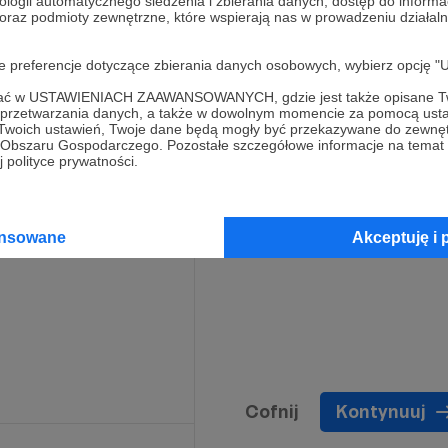
ologii automatycznego śledzenia i zbierania danych, dostęp do inform
 oraz podmioty zewnętrzne, które wspierają nas w prowadzeniu dział
oje preferencje dotyczące zbierania danych osobowych, wybierz op
ofać w USTAWIENIACH ZAAWANSOWANYCH, gdzie jest także opisane Tw
a przetwarzania danych, a także w dowolnym momencie za pomocą usta
 Twoich ustawień, Twoje dane będą mogły być przekazywane do zewnę
go Obszaru Gospodarczego. Pozostałe szczegółowe informacje na temat
 polityce prywatności.
ansowane
Akceptuję i 
Cofnij
Kontynuuj