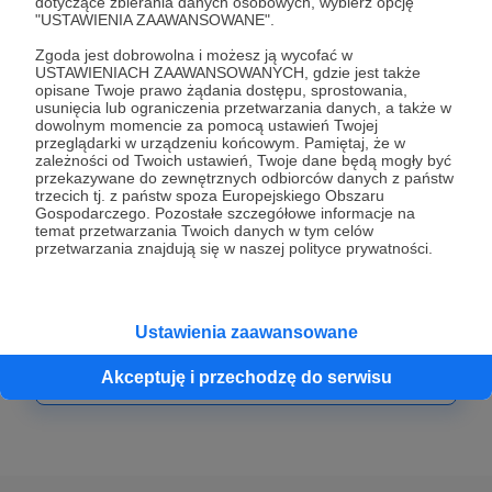
dotyczące zbierania danych osobowych, wybierz opcję
50 zł
"USTAWIENIA ZAAWANSOWANE".
miesięcznie
Zgoda jest dobrowolna i możesz ją wycofać w
USTAWIENIACH ZAAWANSOWANYCH, gdzie jest także
Dziękuję za Twoje wsparcie!
opisane Twoje prawo żądania dostępu, sprostowania,
usunięcia lub ograniczenia przetwarzania danych, a także w
dowolnym momencie za pomocą ustawień Twojej
przeglądarki w urządzeniu końcowym. Pamiętaj, że w
Patroni: 2
zależności od Twoich ustawień, Twoje dane będą mogły być
przekazywane do zewnętrznych odbiorców danych z państw
trzecich tj. z państw spoza Europejskiego Obszaru
Gospodarczego. Pozostałe szczegółowe informacje na
temat przetwarzania Twoich danych w tym celów
100 zł
przetwarzania znajdują się w naszej polityce prywatności.
miesięcznie
Dziękuję za Twoje wsparcie!
Ustawienia zaawansowane
Patroni: 1
Akceptuję i przechodzę do serwisu