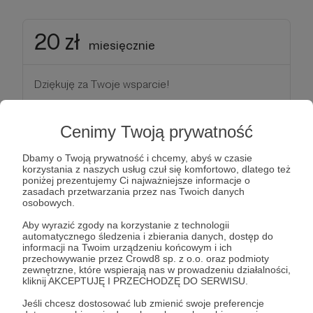
20 zł
miesięcznie
Dziękuję za Twoje wsparcie!
Patroni: 11
Cenimy Twoją prywatność
Dbamy o Twoją prywatność i chcemy, abyś w czasie
korzystania z naszych usług czuł się komfortowo, dlatego też
30 zł
poniżej prezentujemy Ci najważniejsze informacje o
miesięcznie
zasadach przetwarzania przez nas Twoich danych
osobowych.
Aby wyrazić zgody na korzystanie z technologii
Dziękuję za Twoje wsparcie!
automatycznego śledzenia i zbierania danych, dostęp do
informacji na Twoim urządzeniu końcowym i ich
przechowywanie przez Crowd8 sp. z o.o. oraz podmioty
Patroni: 4
zewnętrzne, które wspierają nas w prowadzeniu działalności,
kliknij AKCEPTUJĘ I PRZECHODZĘ DO SERWISU.
Jeśli chcesz dostosować lub zmienić swoje preferencje