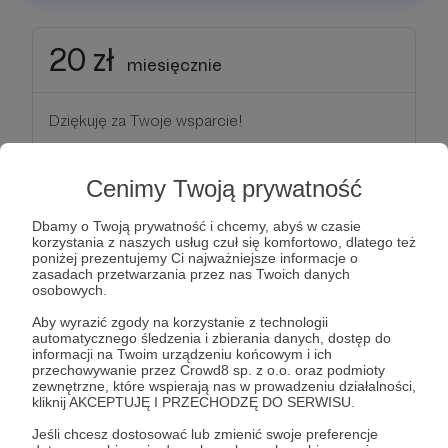
20 zł
miesięcznie
Dziękuję za Twoje wsparcie!
Patroni: 11
Cenimy Twoją prywatność
Dbamy o Twoją prywatność i chcemy, abyś w czasie
korzystania z naszych usług czuł się komfortowo, dlatego też
30 zł
poniżej prezentujemy Ci najważniejsze informacje o
miesięcznie
zasadach przetwarzania przez nas Twoich danych
osobowych.
Aby wyrazić zgody na korzystanie z technologii
Dziękuję za Twoje wsparcie!
automatycznego śledzenia i zbierania danych, dostęp do
informacji na Twoim urządzeniu końcowym i ich
przechowywanie przez Crowd8 sp. z o.o. oraz podmioty
Patroni: 4
zewnętrzne, które wspierają nas w prowadzeniu działalności,
kliknij AKCEPTUJĘ I PRZECHODZĘ DO SERWISU.
Jeśli chcesz dostosować lub zmienić swoje preferencje