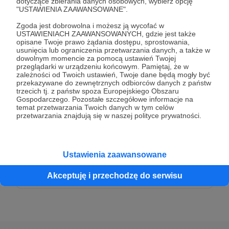
dotyczące zbierania danych osobowych, wybierz opcję
50 zł
"USTAWIENIA ZAAWANSOWANE".
miesięcznie
Zgoda jest dobrowolna i możesz ją wycofać w
USTAWIENIACH ZAAWANSOWANYCH, gdzie jest także
Dziękuję za Twoje wsparcie!
opisane Twoje prawo żądania dostępu, sprostowania,
usunięcia lub ograniczenia przetwarzania danych, a także w
dowolnym momencie za pomocą ustawień Twojej
przeglądarki w urządzeniu końcowym. Pamiętaj, że w
Patroni: 2
zależności od Twoich ustawień, Twoje dane będą mogły być
przekazywane do zewnętrznych odbiorców danych z państw
trzecich tj. z państw spoza Europejskiego Obszaru
Gospodarczego. Pozostałe szczegółowe informacje na
temat przetwarzania Twoich danych w tym celów
100 zł
przetwarzania znajdują się w naszej polityce prywatności.
miesięcznie
Dziękuję za Twoje wsparcie!
Ustawienia zaawansowane
Patroni: 1
Akceptuję i przechodzę do serwisu