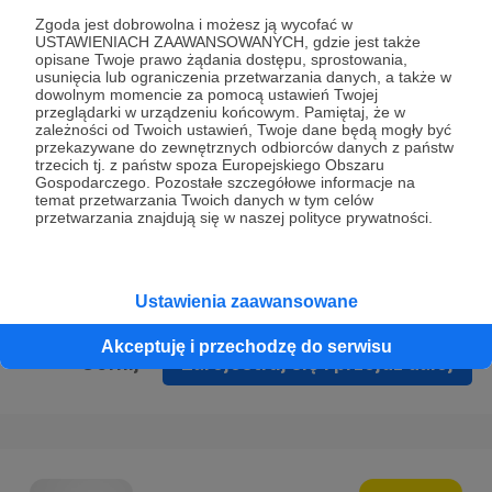
Prywatności
.
Zgoda jest dobrowolna i możesz ją wycofać w
USTAWIENIACH ZAAWANSOWANYCH, gdzie jest także
* Wyrażam zgodę na przetwarzanie moich danych
opisane Twoje prawo żądania dostępu, sprostowania,
osobowych podanych w formularzu rejestracyjnym w celu
usunięcia lub ograniczenia przetwarzania danych, a także w
dowolnym momencie za pomocą ustawień Twojej
prawidłowego świadczenia usług serwisu Patronite.
przeglądarki w urządzeniu końcowym. Pamiętaj, że w
zależności od Twoich ustawień, Twoje dane będą mogły być
Wyrażam zgodę na otrzymywanie drogą elektroniczną
przekazywane do zewnętrznych odbiorców danych z państw
trzecich tj. z państw spoza Europejskiego Obszaru
informacji handlowych - newslettera. Opcja ta może zostać
Gospodarczego. Pozostałe szczegółowe informacje na
zmieniona w ustawieniach konta.
temat przetwarzania Twoich danych w tym celów
przetwarzania znajdują się w naszej polityce prywatności.
Ustawienia zaawansowane
Akceptuję i przechodzę do serwisu
Cofnij
Zarejestruj się i przejdź dalej