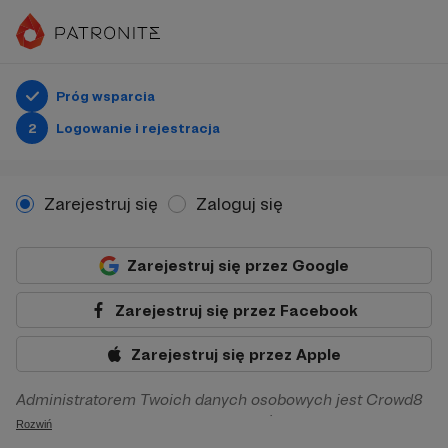
Próg wsparcia
2
Logowanie i rejestracja
Zarejestruj się
Zaloguj się
Zarejestruj się przez Google
Zarejestruj się przez Facebook
Zarejestruj się przez Apple
Administratorem Twoich danych osobowych jest Crowd8
sp. z o.o. z siedziba w Warszawie, ul. Żwirki i Wigury 16, 02-
Rozwiń
092 Warszawa. Twoje dane osobowe będą przetwarzane w