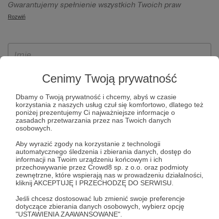
Gwarantujemy spełnienie wszystkich Twoich praw
szczególności w celu wykonania umowy zawartej z Tobą, w
wynikających z ogólnego rozporządzenia o ochronie
Rozwiń
tym do umożliwienia świadczenia usługi drogą
danych, tj. prawo dostępu, sprostowania oraz usunięcia
elektroniczną oraz pełnego korzystania z platformy
Twoich danych, ograniczenia ich przetwarzania, prawo do
Patronite.pl, w tym możliwości dokonywania oraz
ich przenoszenia, niepodlegania zautomatyzowanemu
otrzymywania wsparcia na naszej platformie oraz
podejmowaniu decyzji, w tym profilowaniu, a także prawo
dokonywania płatności.
wyrażenia sprzeciwu wobec przetwarzania Twoich danych
Cenimy Twoją prywatność
osobowych. Rejestracja dla osób niepełnoletnich możliwa
Dbamy o Twoją prywatność i chcemy, abyś w czasie
jest po przekazaniu podpisanego formularza "Zgodna na
korzystania z naszych usług czuł się komfortowo, dlatego też
założenie konta przez osobę niepełnoletnią", formularz
poniżej prezentujemy Ci najważniejsze informacje o
zasadach przetwarzania przez nas Twoich danych
dostępny jest na stronie regulaminu Patronite.pl.
osobowych.
Aby wyrazić zgody na korzystanie z technologii
automatycznego śledzenia i zbierania danych, dostęp do
informacji na Twoim urządzeniu końcowym i ich
przechowywanie przez Crowd8 sp. z o.o. oraz podmioty
zewnętrzne, które wspierają nas w prowadzeniu działalności,
kliknij AKCEPTUJĘ I PRZECHODZĘ DO SERWISU.
Jeśli chcesz dostosować lub zmienić swoje preferencje
dotyczące zbierania danych osobowych, wybierz opcję
* Zapoznałem się i akceptuję
Regulamin
serwisu oraz
Politykę
"USTAWIENIA ZAAWANSOWANE".