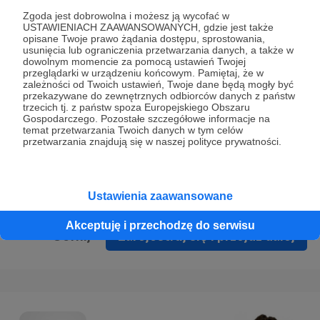
Prywatności
.
Zgoda jest dobrowolna i możesz ją wycofać w
USTAWIENIACH ZAAWANSOWANYCH, gdzie jest także
* Wyrażam zgodę na przetwarzanie moich danych
opisane Twoje prawo żądania dostępu, sprostowania,
osobowych podanych w formularzu rejestracyjnym w celu
usunięcia lub ograniczenia przetwarzania danych, a także w
dowolnym momencie za pomocą ustawień Twojej
prawidłowego świadczenia usług serwisu Patronite.
przeglądarki w urządzeniu końcowym. Pamiętaj, że w
zależności od Twoich ustawień, Twoje dane będą mogły być
Wyrażam zgodę na otrzymywanie drogą elektroniczną
przekazywane do zewnętrznych odbiorców danych z państw
trzecich tj. z państw spoza Europejskiego Obszaru
informacji handlowych - newslettera. Opcja ta może zostać
Gospodarczego. Pozostałe szczegółowe informacje na
zmieniona w ustawieniach konta.
temat przetwarzania Twoich danych w tym celów
przetwarzania znajdują się w naszej polityce prywatności.
Ustawienia zaawansowane
Akceptuję i przechodzę do serwisu
Cofnij
Zarejestruj się i przejdź dalej