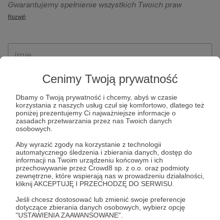
Gwarantujemy spełnienie wszystkich Twoich praw
szczególności w celu wykonania umowy zawartej z Tobą, w
wynikających z ogólnego rozporządzenia o ochronie
Rozwiń
tym do umożliwienia świadczenia usługi drogą
danych, tj. prawo dostępu, sprostowania oraz usunięcia
elektroniczną oraz pełnego korzystania z platformy
Twoich danych, ograniczenia ich przetwarzania, prawo do
Patronite.pl, w tym możliwości dokonywania oraz
ich przenoszenia, niepodlegania zautomatyzowanemu
otrzymywania wsparcia na naszej platformie oraz
podejmowaniu decyzji, w tym profilowaniu, a także prawo
dokonywania płatności.
wyrażenia sprzeciwu wobec przetwarzania Twoich danych
Cenimy Twoją prywatność
osobowych. Rejestracja dla osób niepełnoletnich możliwa
Dbamy o Twoją prywatność i chcemy, abyś w czasie
jest po przekazaniu podpisanego formularza "Zgodna na
korzystania z naszych usług czuł się komfortowo, dlatego też
założenie konta przez osobę niepełnoletnią", formularz
poniżej prezentujemy Ci najważniejsze informacje o
zasadach przetwarzania przez nas Twoich danych
dostępny jest na stronie regulaminu Patronite.pl.
osobowych.
Aby wyrazić zgody na korzystanie z technologii
automatycznego śledzenia i zbierania danych, dostęp do
informacji na Twoim urządzeniu końcowym i ich
przechowywanie przez Crowd8 sp. z o.o. oraz podmioty
zewnętrzne, które wspierają nas w prowadzeniu działalności,
kliknij AKCEPTUJĘ I PRZECHODZĘ DO SERWISU.
Jeśli chcesz dostosować lub zmienić swoje preferencje
dotyczące zbierania danych osobowych, wybierz opcję
* Zapoznałem się i akceptuję
Regulamin
serwisu oraz
Politykę
"USTAWIENIA ZAAWANSOWANE".