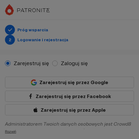
Próg wsparcia
2
Logowanie i rejestracja
Zarejestruj się
Zaloguj się
Zarejestruj się przez Google
Zarejestruj się przez Facebook
Zarejestruj się przez Apple
Administratorem Twoich danych osobowych jest Crowd8
sp. z o.o. z siedziba w Warszawie, ul. Żwirki i Wigury 16, 02-
Rozwiń
092 Warszawa. Twoje dane osobowe będą przetwarzane w