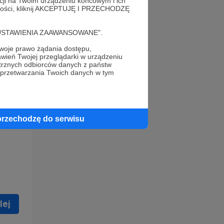
acji na Twoim urządzeniu końcowym i ich
alności, kliknij AKCEPTUJĘ I PRZECHODZĘ
cję "USTAWIENIA ZAAWANSOWANE".
oje prawo żądania dostępu,
wień Twojej przeglądarki w urządzeniu
trznych odbiorców danych z państw
 celu
 przetwarzania Twoich danych w tym
ną
 zostać
przechodzę do serwisu
lej