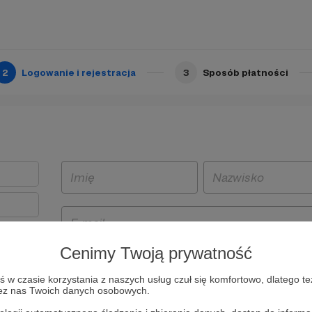
2
Logowanie i rejestracja
3
Sposób płatności
Cenimy Twoją prywatność
t
w czasie korzystania z naszych usług czuł się komfortowo, dlatego te
i i
zez nas Twoich danych osobowych.
owe będą
aw