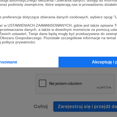
ologii automatycznego śledzenia i zbierania danych, dostęp do inform
a umowy
nie
 oraz podmioty zewnętrzne, które wspierają nas w prowadzeniu dział
nia
nięcia
nia z
* Zapoznałem się i akceptuję
Regulamin
serwisu oraz
prawo
oje preferencje dotyczące zbierania danych osobowych, wybierz op
wania
Politykę Prywatności
.
zowanemu
ofać w USTAWIENIACH ZAAWANSOWANYCH, gdzie jest także opisane Tw
 oraz
że prawo
a przetwarzania danych, a także w dowolnym momencie za pomocą usta
* Wyrażam zgodę na przetwarzanie moich danych
 Twoich ustawień, Twoje dane będą mogły być przekazywane do zewnę
h
osobowych podanych w formularzu rejestracyjnym w
go Obszaru Gospodarczego. Pozostałe szczegółowe informacje na temat
 polityce prywatności.
prawidłowego świadczenia usług serwisu Patronite.
Wyrażam zgodę na otrzymywanie drogą elektronicz
nta
informacji handlowych - newslettera. Opcja ta może
jest na
ansowane
Akceptuję i 
zmieniona w ustawieniach konta.
Cofnij
Zarejestruj się i przejdź da