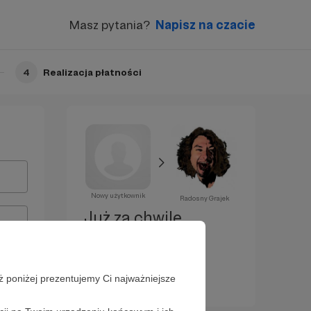
Masz pytania?
Napisz na czacie
4
Realizacja płatności
Nowy użytkownik
Radosny Grajek
Już za chwilę
zostaniesz
Patronem!
ż poniżej prezentujemy Ci najważniejsze